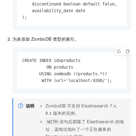
    discontinued boolean default false,

    availability_date date

);
为表添加
ZomboDB
类型的索引。
CREATE INDEX idxproducts

          ON products

       USING zombodb ((products.*))

        WITH (url='localhost:9200/');
说明
ZomboDB
不支持
Elasticsearch 7.x、
8.x 版本的实例。
语句后跟随了
Elasticsearch
的地
WITH
址，该地址指向了一个正在服务的