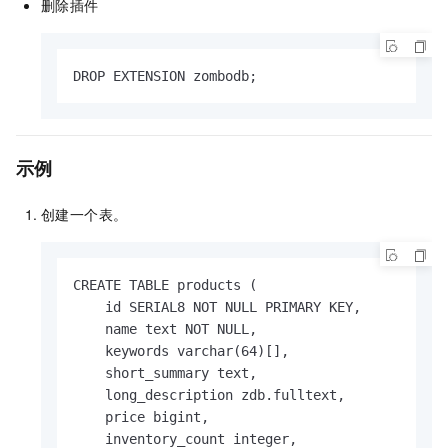
删除插件
DROP EXTENSION zombodb;
示例
创建一个表。
CREATE TABLE products (

    id SERIAL8 NOT NULL PRIMARY KEY,

    name text NOT NULL,

    keywords varchar(64)[],

    short_summary text,

    long_description zdb.fulltext,

    price bigint,

    inventory_count integer,
