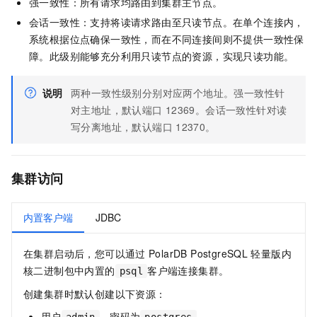
强一致性：所有请求均路由到集群主节点。
会话一致性：支持将读请求路由至只读节点。在单个连接内，
系统根据位点确保一致性，而在不同连接间则不提供一致性保
障。此级别能够充分利用只读节点的资源，实现只读功能。
说明
两种一致性级别分别对应两个地址。强一致性针
对主地址，默认端口
12369。会话一致性针对读
写分离地址，默认端口
12370。
集群访问
内置客户端
JDBC
在集群启动后，您可以通过
PolarDB PostgreSQL
轻量版
内
核二进制包中内置的
客户端连接集群。
psql
创建集群时默认创建以下资源：
用户
，密码为
。