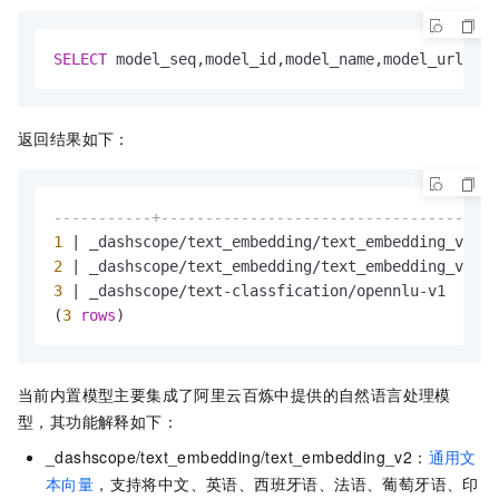
SELECT
 model_seq,model_id,model_name,model_url 
FRO
返回结果如下：
-----------+--------------------------------------
1
|
 _dashscope
/
text_embedding
/
text_embedding_v2 
|
 
2
|
 _dashscope
/
text_embedding
/
text_embedding_v3 
|
 
3
|
 _dashscope
/
text
-
classfication
/
opennlu
-
v1    
|
 
(
3
rows
)
当前内置模型主要集成了阿里云百炼中提供的自然语言处理模
型，其功能解释如下：
_dashscope/text_embedding/text_embedding_v2：
通用文
本向量
，支持将中文、英语、西班牙语、法语、葡萄牙语、印