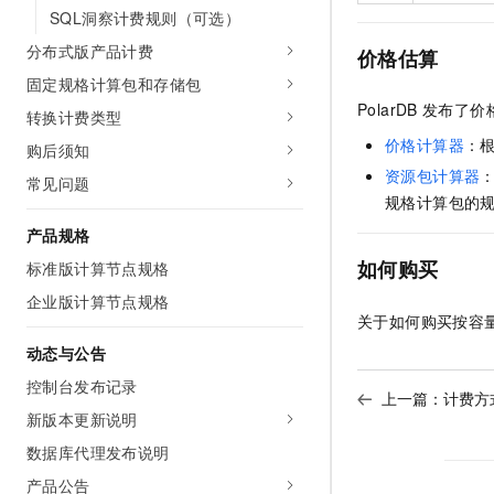
10 分钟在聊天系统中增加
SQL洞察计费规则（可选）
专有云
分布式版产品计费
价格估算
固定规格计算包和存储包
PolarDB
发布了价
转换计费类型
价格计算器
：
购后须知
资源包计算器
常见问题
规格计算包的
产品规格
如何购买
标准版计算节点规格
企业版计算节点规格
关于如何购买按容
动态与公告
控制台发布记录
上一篇：
计费方
新版本更新说明
数据库代理发布说明
产品公告