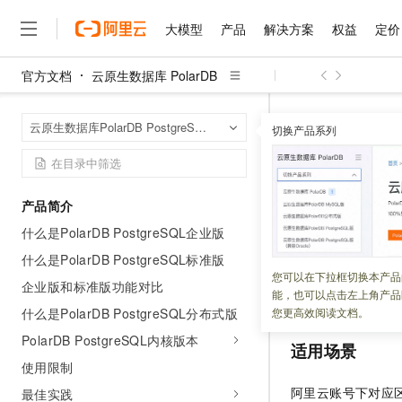
大模型
产品
解决方案
权益
定价
官方文档
云原生数据库 PolarDB
大模型
产品
解决方案
权益
定价
云市场
伙伴
服务
了解阿里云
精选产品
精选解决方案
普惠上云
产品定价
精选商城
成为销售伙伴
售前咨询
为什么选择阿里云
千问AI平台
云原生数据库 Po
首页
云原生数据库PolarDB PostgreSQL版
了解云产品的定价详情
切换产品系列
计费方式2：按容
大模型服务平台百炼
千问办公，解锁你的工作
普惠上云 官方力荐
分销伙伴
在线服务
网站建设
什么是云计算
大
大模型服务与应用平台
企业级Agent产品，直接
云服务器38元/年起，超
咨询伙伴
多端小程序
技术领先
计费方式
云上成本管理
售后服务
千问大模型
Agency Agents：拥
官方推荐返现计划
大模型
大模型
精选产品
精选解决方案
Salesforce 国际版订阅
稳定可靠
产品简介
管理和优化成本
多元化、高性能、安全可靠
推荐新用户得奖励，单订单
销售伙伴合作计划
自助服务
什么是PolarDB PostgreSQL企业版
更新时间：
2025-03-17
友盟天域
安全合规
人工智能与机器学习
AI
文本生成
无影云电脑
HappyHorse 打造一
云工开物
无影生态合作计划
在线服务
什么是PolarDB PostgreSQL标准版
观测云
分析师报告
随时随地安全接入的云上超
高校专属算力普惠，学生认
计算
互联网应用开发
按容量计费（按量
您可以在下拉框切换本产品
Qwen3.8-Max
HOT
企业版和标准版功能对比
Salesforce On Alibaba C
工单服务
能，也可以点击左上角产品
大小收费，并按小
智能体时代全能旗舰模型
Tuya 物联网平台阿里云
研究报告与白皮书
云解析DNS
快速拥有专属 OpenClaw
Consulting Partner 合
大数据
容器
什么是PolarDB PostgreSQL分布式版
您更高效阅读文档。
免费试用
短信专区
蓝凌 OA
Qwen3.7-Plus
PolarDB PostgreSQL内核版本
AI 大模型销售与服务生
现代化应用
存储
适用场景
天池大赛
能看、能想、能动手的多模
云原生大数据计算服务 Max
解决方案免费试用 新老
电子合同
使用限制
面向分析的企业级SaaS模
最高领取价值200元试用
安全
网络与CDN
AI 算法大赛
Qwen3-VL-Plus
阿里云账号下对应
最佳实践
畅捷通