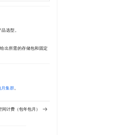
t.diy 一步搞定创意建站
构建大模型应用的安全防护体系
通过自然语言交互简化开发流程,全栈开发支持
通过阿里云安全产品对 AI 应用进行安全防护
产品选型。
并给出所需的存储包和固定
包月集群
。
空间计费（包年包月）