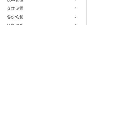
参数设置
备份恢复
诊断优化
监控运维
网络通道
订阅管理
PolarDB AI能力
为什么选择阿里云
大模型
产品和定
PolarDB AI助手
什么是云计算
千问大模型
全部产品
PolarDB for AI
PolarDB Agentic Database
全球基础设施
大模型服务
免费试用
企业知识空间
技术领先
AI应用构建
产品动态
PolarDB Agent Express应用
稳定可靠
产品定价
PolarDB Agent Flow应用
安全合规
配置报价
模型代理
分析师报告
云上成本