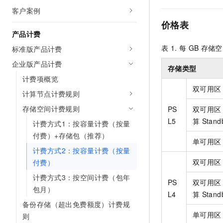
AI 产品 免费试用
网络
客户案例
安全
云开发大赛
Tableau 订阅
1亿+ 大模型 tokens 和 
价格表
可观测
入门学习赛
中间件
AI空中课堂在线直播课
产品计费
140+云产品 免费试用
大模型服务
表 1.
每
GB
存储空
标准版产品计费
上云与迁云
产品新客免费试用，最长1
数据库
生态解决方案
企业版产品计费
千问AI平台-Token Plan
存储类型
企业出海
大模型ACA认证体验
大数据计算
计费项概览
助力企业全员 AI 认知与能
行业生态解决方案
双可用区
政企业务
媒体服务
计算节点计费规则
千问AI平台-模型体验
开发者生态解决方案
在线体验全尺寸、多种模态
存储空间计费规则
PS
双可用区
企业服务与云通信
AI 开发和 AI 应用解决
L5
算
Stan
计费方式1：按容量计费（按量
Happy 系列大模型
域名与网站
付费）+存储包（推荐）
单可用区
计费方式2：按容量计费（按量
终端用户计算
双可用区
付费）
Serverless
大模型解决方案
计费方式3：按空间计费（包年
PS
双可用区
包月）
开发工具
L4
算
Stan
快速部署 Dify，高效搭建 
备份存储（超出免费额度）计费规
迁移与运维管理
单可用区
则