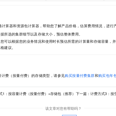
一个 AI 助手
即刻拥有 DeepSeek-R1 满血版
超强辅助，Bol
在企业官网、通讯软件中为客户提供 AI 客服
多种方案随心选，轻松解锁专属 DeepSeek
格计算器和资源包计算器，帮助您了解产品价格，估算费用情况，进行
根据所选的集群细节以及存储大小，预估整体费用。
：您可以根据您的业务情况和使用时长预估所需的计算量和存储容量，
规格建议。
量计费（按量付费）的存储类型，请参见
购买按量付费集群
和
购买包年
式1：按容量计费（按量付费）+存储包（推荐）
下一篇：
计费方式3：按
该文章对您有帮助吗？