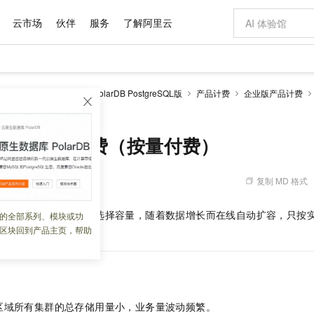
云市场
伙伴
服务
了解阿里云
AI 特惠
数据与 API
成为产品伙伴
企业增值服务
最佳实践
价格计算器
AI 场景体
基础软件
产品伙伴合
阿里云认证
市场活动
配置报价
大模型
larDB
云原生数据库PolarDB PostgreSQL版
产品计费
企业版产品计费
自助选配和估算价格
量计费（按量付费）
新方式
域名与网站
睿译宝，AI翻译排版一步到位
智启 AI 普惠权益
产品生态集成认证中心
企业支持计划
云上春晚
千问官方 MaaS 平台，为开发者和 Agent 而生，新用户赠送 1 亿 + tokens 额度
云服务器 EC
AI Coding
阿里云Maa
2026 阿里云
为企业打
数据集
Windows
大模型认证
模型
NEW
交付可用成果
值低价云产品抢先购
提供智能易用的域名与建站服务
上传文档即自动完成翻译和格式还原
至高享 1亿+免费 tokens，加速 Al 应用落地
安全可靠、弹
智能编程，一键
产品生态伙伴
专家技术服务
云上奥运之旅
弹性计算合作
阿里云中企出
手机三要素
宝塔 Linux
全部认证
2：按容量计费（按量付费）
价格优势
有专属领域专家
对象存储 OSS
GLM-5.2：长任务时代开源旗舰模型
阿里云 OPC 创新助力计划
云数据库 RD
即刻拥有 DeepS
AI 电商营销
产品生态伙伴工作台
企业增值服务台
云栖战略参考
云存储合作计
云栖大会
身份实名认证
CentOS
训练营
推动算力普惠，释放技术红利
的大模型服务
最高返9万
多领域专家智能体,一键组建 AI 虚拟交付团队
至高百万元 Token 补贴，加速一人公司成长
稳定、安全、高性价比、高性能的云存储服务
真正可用的 1M 上下文,一次完成代码全链路开发
轻松解锁专属 Dee
从图文生成到
复制 MD 格式
 07:14:24
云上的中国
数据库合作计
活动全景
短信
Docker
图片和
站式影视创作平台
人工智能平台 PAI
Hermes Agent，打造自进化智能体
Token Plan 模型订阅计划
Qoder
5 分钟轻松部署
AI 广告创作
企业成长
大模型
NEW
信息公告
看见新力量
云网络合作计
OCR 文字识别
JAVA
级电脑
证享300元代金券
可视化编排打通从文字构思到成片全链路闭环
一站式AI开发、训练和推理服务
自主进化，持久记忆，越用越聪明
Qwen3.8-Max 首发尝鲜，限时加量 10 倍，夜间低至2折
面向真实软件
图文、视频一
付费）是指购买时无需选择容量，随着数据增长而在线自动扩容，只按
的全部系列、模块或功
Kimi-K3
HappyHors
NEW
魔搭 Mode
loud
服务实践
官网公告
区块回到产品主页，帮助
时从账户中扣款。
Kimi 最新旗舰模型，长程编程与推理利器
让文字生成流
金融模力时刻
Salesforce O
版
发票查验
全能环境
Qoder CN
Claude Code + GStack 打造工程团队
千问办公，限时限量积分加倍
云原生数据库 P
低代码高效构
AI 建站
NEW
作计划
计划
创新中心
魔搭 ModelSc
健康状态
让AI从“聊天伙伴”进化为能干活的“数字员工”
覆盖公网/内网、递归/权威、移动APP等全场景解析服务
安装技能 GStack，拥有专属 AI 工程团队
你的AI工作搭子，覆盖日常办公高频场景
基于千问大模型等，支持代码智能生成、研发智能问答
0 代码专业建
客户案例
天气预报查询
操作系统
Deepseek-v4-pro
HappyHors
态合作计划
态智能体模型
旗舰 MoE 大模型，百万上下文与顶尖推理能力
图生视频，流
Compute
同享
容器服务 Kubernetes 版 ACK
万小智 AI 建站低至 15元/月
云防火墙
AI 短剧/漫剧
快递物流查询
WordPress
成为服务伙
高校合作
式云数据仓库
点，立即开启云上创新
提供一站式管理容器应用的 K8s 服务
送.CN域名，送备案服务码
云原生的云上
AI助力短剧
GLM-5.2
Wan2.7-T
区域所有集群的总存储用量小，业务量波动频繁。
Ubuntu