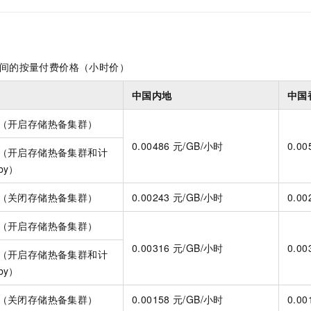
服务生态伙伴
视觉 Coding、空间感知、多模态思考等全面升级
1M上下文，专为长程任务能力而生
云工开物
企业应用
Night Plan 支持 Qwen 3.8-Max
AI 办公
NEW
Red Hat
30+ 款产品免费体验
夜间 5 折，Qwen/Meoo/TokenPlan 客户专享
AI智能应用
科研合作
ERP
堂（旗舰版）
SUSE
智能客服
AI 应用构建
大模型原生
CRM
间的按量付费价格（小时价）
2个月
自动承接线索
建站小程序
Qoder
大模型服务平台百炼-应用模版
OA 办公系统
HOT
NEW
中国内地
中国
面向真实软件
个人版上线、团队版降价；千问3.8-Max首发发尝鲜
丰富多元化的应用模版和解决方案
力提升
财税管理
模板建站
（开启存储热备集群）
万有无界
大模型服务平台百炼-智能体
400电话
定制建站
0.00486
元/GB/小时
0.00
的模型效果
灵活可视化地构建企业级 Agent
（开启存储热备集群和计
方案
广告营销
模板小程序
dby）
秒悟
人工智能平台 PAI
定制小程序
云端极速 AI 
新一代 AI 视频生成模型，深度适配广告营销等场景
AI Native 的算法工程平台，一站式完成建模、训练、推理服务部署
（关闭存储热备集群）
0.00243
元/GB/小时
0.00
APP 开发
（开启存储热备集群）
建站系统
0.00316
元/GB/小时
0.00
（开启存储热备集群和计
dby）
AI 应用
10分钟微调：让0.6B模型媲美235B模型
多模态数据信
依托云原生高可用架构,实现Dify私有化部署
用1%尺寸在特定领域达到大模型90%以上效果
（关闭存储热备集群）
0.00158
元/GB/小时
0.00