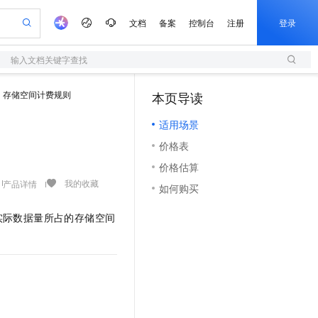
文档
备案
控制台
注册
登录
输入文档关键字查找
验
作计划
器
AI 活动
专业服务
服务伙伴合作计划
开发者社区
加入我们
服务平台百炼
阿里云 OPC 创新助力计划
存储空间计费规则
本页导读
（1）
一站式生成采购清单，支持单品或批量购买
S
S产品伙伴计划（繁花）
峰会
造的大模型服务与应用开发平台
Qwen Audio：打造专属 AI 语音助手
轻量应用服务器
一句话生成原生可编辑精美 PPT 文稿
AI 生产力先锋
Al MaaS 服务伙伴赋能合作
域名
博文
Careers
NEW
至高可申请百万元
适用场景
性可伸缩的云计算服务
开启高性价比 AI 编程新体验
Qwen-Audio-3.0-Realtime 端到端实时语音角色扮演
输入一句话想法, 轻松生成专业的 PPT
先锋实践拓展 AI 生产力的边界
快速构建应用程序和网站，即刻迈出上云第一步
Token 补贴，五大权
计划
海大会
伙伴信用分合作计划
商标
问答
社会招聘
价格表
益加速 OPC 成功
S
eek-V4-Pro
数字证书管理服务（原SSL证书）
一键部署幻兽帕鲁游戏服务器
飞天发布时刻
HOT
划
备案
电子书
校园招聘
价格估算
pSeek-V4-Pro
视频创作，一键激活电商全链路生产力
全托管，含MySQL、PostgreSQL、SQL Server、MariaDB多引擎
实现全站HTTPS，呈现可信的WEB访问
一键购买专属联机服务器，轻松开启游戏
所见，即是所愿
更多支持
我的收藏
产品详情
划
公司注册
镜像站
如何购买
视频生成
语音识别与合成
专属 QwenPaw
短信服务
漫剧工坊：一站式动画创作平台
AI 实训营
HOT
合作伙伴培训与认证
划
上云迁移
的智能体编程平台
站生成，高效打造优质广告素材
从聊天伙伴进化为能主动干活的本地数字员工
快速生产连贯的高质量长漫剧
从基础到进阶，Agent 创客手把手教你
国内短信简单易用，安全可靠，秒级触达，全球覆盖200+国家和地区。
实际数据量所占的存储空间
e-1.1-T2V
Qwen3-TTS-Flash
lScope
我要反馈
查询合作伙伴
畅细腻的高质量视频
离线语音合成大模型，多语言方言自适应，低延迟高稳定
n Alibaba Cloud ISV 合作
代维服务
olarDB
建企业门户网站
大数据开发治理平台 DataWorks
10 分钟搭建微信、支付宝小程序
创新加速
ope
登录合作伙伴管理后台
我要建议
站，无忧落地极速上线
以可视化方式快速构建移动和 PC 门户网站
100%兼容MySQL、PostgreSQL，兼容Oracle，支持集中和分布式
高效部署网站，快速应用到小程序
Data Agent 驱动的一站式 Data+AI 开发治理平台
e-1.1-I2V
Cosyvoice-V3-Flash
安全
畅自然，细节丰富
高表现力语音合成大模型，语音克隆听感自然
我要投诉
上云场景组合购
伴
边界网络安全防护产品
漫剧创作，剧本、分镜、视频高效生成
覆盖90%+业务场景，专享组合折扣价
2V
VPN
Fun-ASR