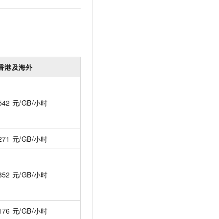
文戏情感细腻自然，动作戏激烈拳拳到肉，实现更强表演能力
支持中英文自由切换，具备更强的噪声鲁棒性
云聚AI 严选权益
SSL 证书
，一键激活高效办公新体验
精选AI产品，从模型到应用全链提效
堡垒机
AI 用量加速计划
应用
防火墙
、识别商机，让客服更高效、服务更出色。
新老同享，达量后返
千问办公
主机安全
NEW
香港及海外
的智能体编程平台
一站式AI生产力平台
AI 应用及服务市场
伶鹊
542
元/GB/小时
企业级人与Agent协作平台，接入和调度多个数字员工
智能客服平台，对话机器人、对话分析、智能外呼
AI 应用
大模型服务平台百炼 - 全妙
大模型
应用创作平台
多模态内容创作工具，已接入 DeepSeek
271
元/GB/小时
自然语言处理
数据标注
352
元/GB/小时
机器学习
息提取
与 AI 智能体进行实时音视频通话
从文本、图片、视频中提取结构化的属性信息
构建支持视频理解的 AI 音视频实时通话应用
176
元/GB/小时