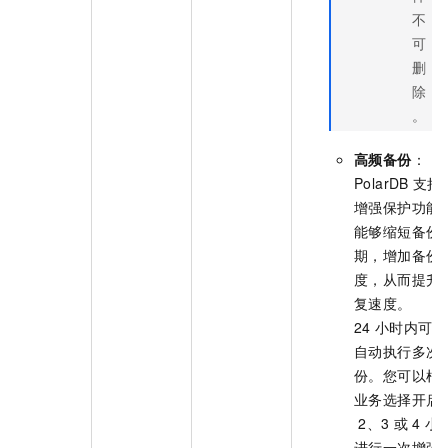
不
可
删
除
。
高频备份
：
PolarDB
支持
增强保护功能
能够缩短备份
期，增加备份
度，从而提升
复速度。
24
小时内可以
自动执行多次
份。您可以根
业务选择开启
2、3
或
4
小
进行一次增强