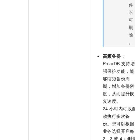
件
不
可
删
除
。
高频备份
：
PolarDB
支持增
强保护功能，能
够缩短备份周
期，增加备份密
度，从而提升恢
复速度。
24
小时内可以自
动执行多次备
份。您可以根据
业务选择开启每
2、3
或
4
小时进