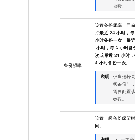
参数。
设置备份频率，目前支
持
最近
24
小时，每
2
小时备份一次
、
最近
2
小时，每
3
小时备份
次
或
最近
24
小时，每
4
小时备份一次
。
备份频率
说明
仅当选择高
频备份时，
需要配置该
参数。
设置一级备份保留时
间。
说明
一级备