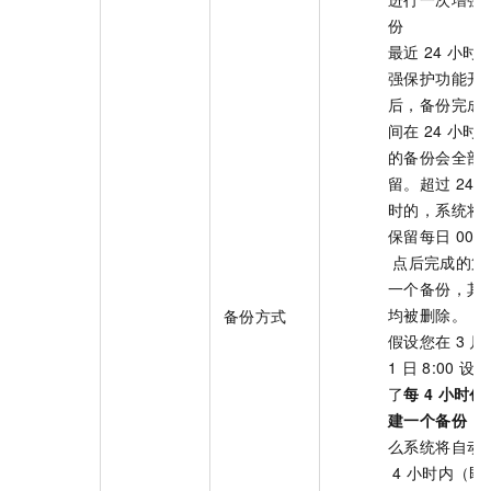
份
最近
24
小时
强保护功能开
后，备份完成
间在
24
小时
的备份会全部
留。超过
24
时的，系统将
保留每日
00:0
点后完成的第
一个备份，其
均被删除。
备份方式
假设您在
3
月
1
日
8:00
设置
了
每
4
小时创
建一个备份
，
么系统将自动
4
小时内（即