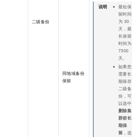
说明
最短保
留时间
为
30
二级备份
天，最
长保留
时间为
7300
天。
如果您
同地域备份
需要长
保留
期保存
二级备
份，可
以选中
删除集
群前长
期保
留
，选