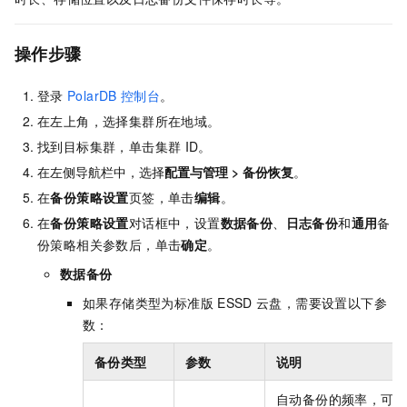
操作步骤
登录
PolarDB
控制台
。
在左上角，选择集群所在地域。
找到目标集群，单击集群
ID。
在左侧导航栏中，选择
配置与管理
>
备份恢复
。
在
备份策略设置
页签，单击
编辑
。
在
备份策略设置
对话框中，设置
数据备份
、
日志备份
和
通用
备
份策略相关参数后，单击
确定
。
数据备份
如果存储类型为标准版
ESSD
云盘，需要设置以下参
数：
备份类型
参数
说明
自动备份的频率，可