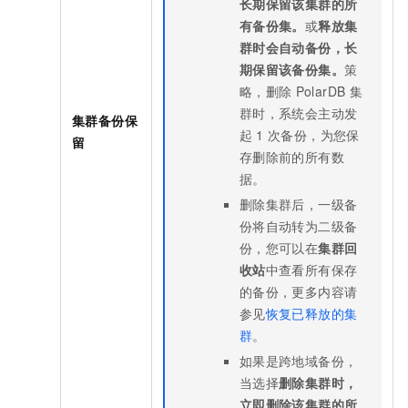
长期保留该集群的所
有备份集。
或
释放集
群时会自动备份，长
期保留该备份集。
策
略，删除
PolarDB
集
群时，系统会主动发
集群备份保
起
1
次备份，为您保
留
存删除前的所有数
据。
删除集群后，一级备
份将自动转为二级备
份，您可以在
集群回
收站
中查看所有保存
的备份，更多内容请
参见
恢复已释放的集
群
。
如果是跨地域备份，
当选择
删除集群时，
立即删除该集群的所