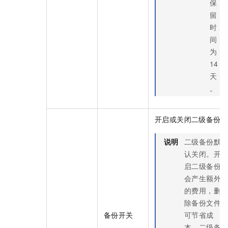
保
留
时
间
为
14
天
。
开启或关闭二级备份。
说明
二级备份默
认关闭。开
启二级备份
会产生额外
的费用，删
除备份文件
备份开关
可节省成
本。二级备