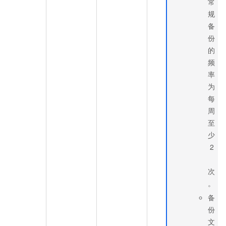
常
规
备
份
的
频
率
为
每
周
至
少
2
次
。
备
份
文