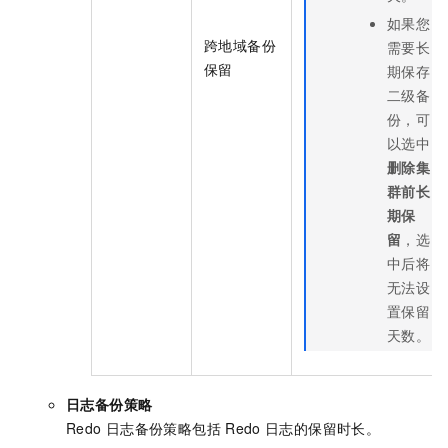
如果您
跨地域备份
需要长
保留
期保存
二级备
份，可
以选中
删除集
群前长
期保
留
，选
中后将
无法设
置保留
天数。
日志备份策略
Redo
日志备份策略包括
Redo
日志的保留时长。