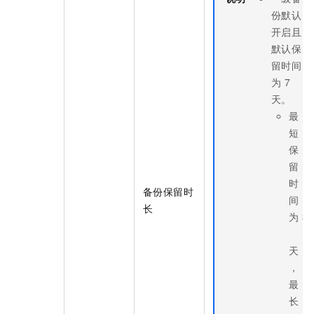
份默认
开启且
默认保
留时间
为
7
天。
最
短
保
留
时
备份保留时
间
长
为
3
天
，
最
长