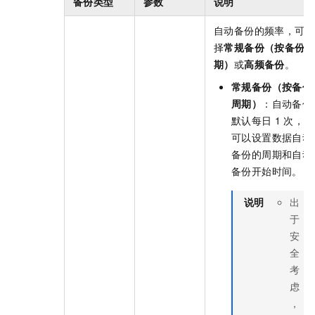
备份类型
参数
说明
自动备份的频率，可选
择
常规备份（按备份
期）
或
高频备份
。
常规备份（按备份
周期）
：自动备份
默认每日
1
次，你
可以设置数据自动
备份的周期和自动
备份开始时间。
说明
出
于
安
全
考
虑
，