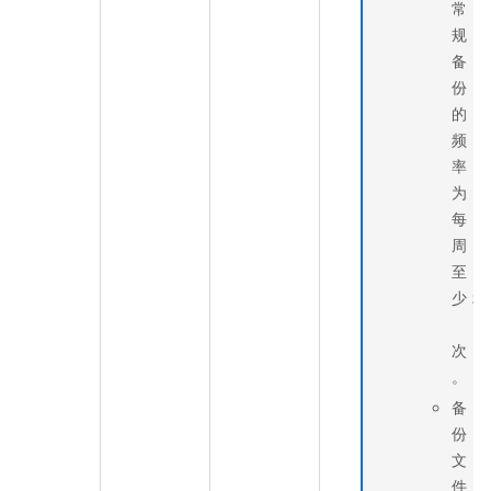
常
规
备
份
的
频
率
为
每
周
至
少
2
次
。
备
份
文
件