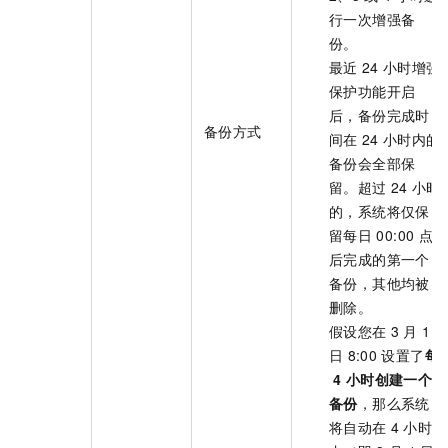
行一次增强备
份。
最近
24
小时增强
保护功能开启
后，备份完成时
备份方式
间在
24
小时内的
备份会全部保
留。超过
24
小时
的，系统将仅保
留每日
00:00
点
后完成的第一个
备份，其他均被
删除。
假设您在
3
月
1
日
8:00
设置了
每
4
小时创建一个
备份
，那么系统
将自动在
4
小时