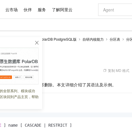
云市场
伙伴
服务
了解阿里云
AI 特惠
数据与 API
成为产品伙伴
企业增值服务
最佳实践
价格计算器
AI 场景体
基础软件
产品伙伴合
阿里云认证
市场活动
配置报价
大模型
larDB
云原生数据库PolarDB PostgreSQL版
自研内核能力
分区表
分
自助选配和估算价格
步到位
域名与网站
智启 AI 普惠权益
产品生态集成认证中心
企业支持计划
云上春晚
Qwen Audio：打造专属 AI 语音助手
千问官方 MaaS 平台，为开发者和 Agent 而生，新用户赠送 1 亿 + tokens 额度
云服务器 EC
一句话生成原生
AI Coding
阿里云Maa
2026 阿里云
为企业打
数据集
Windows
大模型认证
模型
NEW
NEW
格式还原
值低价云产品抢先购
提供智能易用的域名与建站服务
至高享 1亿+免费 tokens，加速 Al 应用落地
Qwen-Audio-3.0-Realtime 端到端实时语音角色扮演
安全可靠、弹
输入一句话想法,
智能编程，一键
表
产品生态伙伴
专家技术服务
云上奥运之旅
弹性计算合作
阿里云中企出
手机三要素
宝塔 Linux
全部认证
价格优势
开源旗舰模型
对象存储 OSS
即刻拥有 DeepSeek-V4-Pro
阿里云 OPC 创新助力计划
云数据库 RD
一键部署幻兽
AI 电商营销
产品生态伙伴工作台
企业增值服务台
云栖战略参考
云存储合作计
云栖大会
身份实名认证
CentOS
训练营
推动算力普惠，释放技术红利
的大模型服务
最高返9万
真正可用的 1M 上下文,一次完成代码全链路开发
轻松解锁专属 DeepSeek-V4-Pro
至高百万元 Token 补贴，加速一人公司成长
稳定、安全、高性价比、高性能的云存储服务
一键购买专属
从图文生成到
复制 MD 格式
 08:49:52
云上的中国
数据库合作计
活动全景
短信
Docker
图片和
自进化智能体
人工智能平台 PAI
5 分钟轻松部署专属 QwenPaw
Token Plan 模型订阅计划
Qoder
高效搭建 AI
AI 广告创作
企业成长
大模型
NEW
HOT
信息公告
体分区表和它的分区全部删除。本文详细介绍了其语法及示例。
看见新力量
云网络合作计
OCR 文字识别
JAVA
级电脑
越聪明
证享300元代金券
一站式AI开发、训练和推理服务
Qwen3.8-Max 首发尝鲜，限时加量 10 倍，夜间低至2折
从聊天伙伴进化为能主动干活的本地数字员工
面向真实软件
图文、视频一
的全部系列、模块或功
Kimi-K3
HappyHors
NEW
魔搭 Mode
loud
服务实践
官网公告
区块回到产品主页，帮助
Kimi 最新旗舰模型，长程编程与推理利器
让文字生成流
金融模力时刻
Salesforce O
版
发票查验
全能环境
Qoder CN
Claude Code + GStack 打造工程团队
千问办公，限时限量积分加倍
云原生数据库 P
低代码高效构
AI 建站
NEW
作计划
计划
创新中心
魔搭 ModelSc
健康状态
让AI从“聊天伙伴”进化为能干活的“数字员工”
覆盖公网/内网、递归/权威、移动APP等全场景解析服务
安装技能 GStack，拥有专属 AI 工程团队
你的AI工作搭子，覆盖日常办公高频场景
基于千问大模型等，支持代码智能生成、研发智能问答
0 代码专业建
客户案例
天气预报查询
操作系统
Deepseek-v4-pro
HappyHors
态合作计划
态智能体模型
旗舰 MoE 大模型，百万上下文与顶尖推理能力
图生视频，流
Compute
同享
容器服务 Kubernetes 版 ACK
万小智 AI 建站低至 15元/月
云防火墙
AI 短剧/漫剧
快递物流查询
WordPress
成为服务伙
高校合作
式云数据仓库
点，立即开启云上创新
提供一站式管理容器应用的 K8s 服务
送.CN域名，送备案服务码
云原生的云上
AI助力短剧
E
 ] name [ CASCADE 
|
 RESTRICT ]
GLM-5.2
Wan2.7-T
Ubuntu