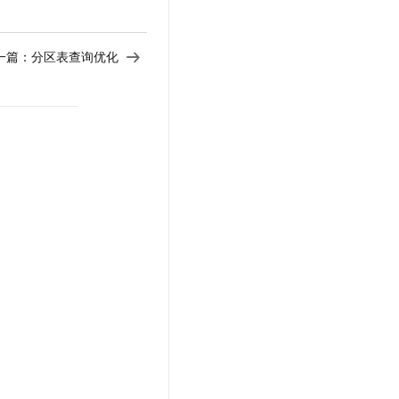
t.diy 一步搞定创意建站
构建大模型应用的安全防护体系
通过自然语言交互简化开发流程,全栈开发支持
通过阿里云安全产品对 AI 应用进行安全防护
一篇：
分区表查询优化