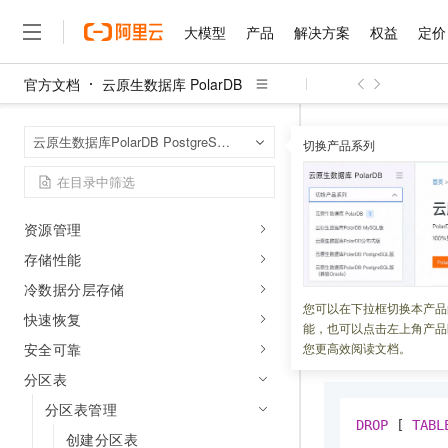
本体知识平台
PolarDB Agent Squad
大模型
产品
解决方案
权益
定价
PolarDB Agent LakeBase
官方文档
云原生数据库 PolarDB
大模型
产品
解决方案
权益
定价
云市场
伙伴
服务
了解阿里云
自研内核能力
精选产品
精选解决方案
普惠上云
产品定价
精选商城
成为销售伙伴
售前咨询
为什么选择阿里云
千问AI平台
云原生数据库 Po
首页
概览
云原生数据库PolarDB PostgreSQL版
了解云产品的定价详情
切换产品系列
大模型服务平台百炼
睿译宝，AI翻译排版一
普惠上云 官方力荐
分销伙伴
在线服务
网站建设
什么是云计算
大
架构
大模型服务与应用平台
上传文档即自动完成翻译和
云服务器38元/年起，超
删除分区
咨询伙伴
多端小程序
技术领先
内存优化
云上成本管理
售后服务
千问大模型
GLM-5.2：长任务时代
官方推荐返现计划
大模型
大模型
精选产品
精选解决方案
Salesforce 国际版订阅
稳定可靠
资源管理
管理和优化成本
多元化、高性能、安全可靠
推荐新用户得奖励，单订单
更新时间：
2024-04-22
销售伙伴合作计划
自助服务
存储性能
友盟天域
安全合规
人工智能与机器学习
AI
文本生成
无影云电脑
Hermes Agent，打造
云工开物
删除分区表是将整
无影生态合作计划
在线服务
冷数据分层存储
观测云
分析师报告
随时随地安全接入的云上超
自主进化，持久记忆，越用
高校专属算力普惠，学生认
计算
互联网应用开发
您可以在下拉框切换本产品
Qwen3.8-Max
HOT
快速恢复
Salesforce On Alibaba C
工单服务
能，也可以点击左上角产品
智能体时代全能旗舰模型
Tuya 物联网平台阿里云
研究报告与白皮书
云解析DNS
快速拥有专属 OpenClaw
Consulting Partner 合
语法说明
大数据
容器
安全可靠
您更高效阅读文档。
免费试用
短信专区
蓝凌 OA
Qwen3.7-Plus
分区表
AI 大模型销售与服务生
现代化应用
存储
天池大赛
能看、能想、能动手的多模
云原生大数据计算服务 Max
解决方案免费试用 新老
电子合同
分区表管理
面向分析的企业级SaaS模
最高领取价值200元试用
安全
DROP
 [ 
TABL
网络与CDN
AI 算法大赛
Qwen3-VL-Plus
创建分区表
畅捷通