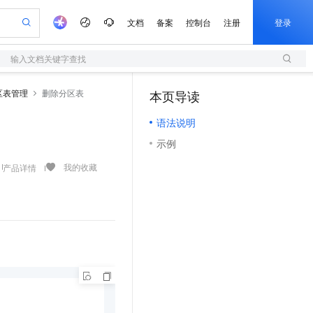
文档
备案
控制台
注册
登录
输入文档关键字查找
验
作计划
器
AI 活动
专业服务
服务伙伴合作计划
开发者社区
加入我们
服务平台百炼
阿里云 OPC 创新助力计划
区表管理
删除分区表
本页导读
（1）
一站式生成采购清单，支持单品或批量购买
S
可编辑精美 PPT 文稿
S产品伙伴计划（繁花）
峰会
造的大模型服务与应用开发平台
轻量应用服务器
Agency Agents：拥有专属领域专家
AI 生产力先锋
Al MaaS 服务伙伴赋能合作
域名
博文
Careers
至高可申请百万元
语法说明
性可伸缩的云计算服务
 轻松生成专业的 PPT
开启高性价比 AI 编程新体验
先锋实践拓展 AI 生产力的边界
快速构建应用程序和网站，即刻迈出上云第一步
多领域专家智能体,一键组建 AI 虚拟交付团队
Token 补贴，五大权
计划
海大会
伙伴信用分合作计划
商标
问答
社会招聘
示例
益加速 OPC 成功
S
帕鲁游戏服务器
数字证书管理服务（原SSL证书）
HappyHorse 打造一站式影视创作平台
飞天发布时刻
HOT
划
备案
电子书
校园招聘
联机服务器，轻松开启游戏
视频创作，一键激活电商全链路生产力
全托管，含MySQL、PostgreSQL、SQL Server、MariaDB多引擎
实现全站 HTTPS，呈现可信的 Web 访问
所见，即是所愿
可视化编排打通从文字构思到成片全链路闭环
我的收藏
产品详情
更多支持
划
公司注册
镜像站
视频生成
语音识别与合成
 智能体与工作流应用
短信服务
漫剧工坊：一站式动画创作平台
AI 实训营
合作伙伴培训与认证
划
上云迁移
的智能体编程平台
站生成，高效打造优质广告素材
通过阿里云百炼高效搭建AI应用,助力高效开发
快速生产连贯的高质量长漫剧
从基础到进阶，Agent 创客手把手教你
国内短信简单易用，安全可靠，秒级触达，全球覆盖200+国家和地区。
e-1.1-T2V
Qwen3-TTS-Flash
lScope
我要反馈
查询合作伙伴
畅细腻的高质量视频
离线语音合成大模型，多语言方言自适应，低延迟高稳定
n Alibaba Cloud ISV 合作
代维服务
olarDB
建企业门户网站
大数据开发治理平台 DataWorks
10 分钟搭建微信、支付宝小程序
创新加速
ope
登录合作伙伴管理后台
我要建议
站，无忧落地极速上线
以可视化方式快速构建移动和 PC 门户网站
100%兼容MySQL、PostgreSQL，兼容Oracle，支持集中和分布式
高效部署网站，快速应用到小程序
Data Agent 驱动的一站式 Data+AI 开发治理平台
e-1.1-I2V
Cosyvoice-V3-Flash
安全
畅自然，细节丰富
高表现力语音合成大模型，语音克隆听感自然
我要投诉
上云场景组合购
伴
边界网络安全防护产品
漫剧创作，剧本、分镜、视频高效生成
覆盖90%+业务场景，专享组合折扣价
2V
VPN
Fun-ASR