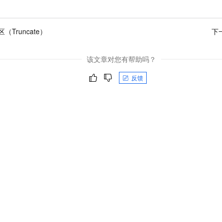
一个 AI 助手
即刻拥有 DeepSeek-R1 满血版
超强辅助，Bol
在企业官网、通讯软件中为客户提供 AI 客服
多种方案随心选，轻松解锁专属 DeepSeek
（Truncate）
下
该文章对您有帮助吗？
反馈