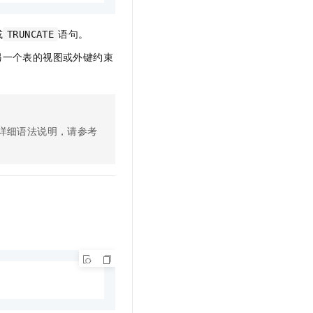
文戏情感细腻自然，动作戏激烈拳拳到肉，实现更强表演能力
支持中英文自由切换，具备更强的噪声鲁棒性
云聚AI 严选权益
SSL 证书
，一键激活高效办公新体验
精选AI产品，从模型到应用全链提效
或
语句。
TRUNCATE
堡垒机
AI 用量加速计划
另一个表的视图或外键约束
应用
防火墙
、识别商机，让客服更高效、服务更出色。
新老同享，达量后返
千问办公
主机安全
NEW
的智能体编程平台
一站式AI生产力平台
AI 应用及服务市场
详细语法说明，请参考
伶鹊
企业级人与Agent协作平台，接入和调度多个数字员工
智能客服平台，对话机器人、对话分析、智能外呼
AI 应用
大模型服务平台百炼 - 全妙
大模型
应用创作平台
多模态内容创作工具，已接入 DeepSeek
自然语言处理
数据标注
机器学习
息提取
与 AI 智能体进行实时音视频通话
从文本、图片、视频中提取结构化的属性信息
构建支持视频理解的 AI 音视频实时通话应用