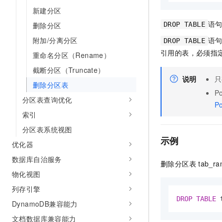
AI 产品 免费试用
网络
新建分区
安全
云开发大赛
Tableau 订阅
1亿+ 大模型 tokens 和 
语
删除分区
DROP TABLE
可观测
入门学习赛
中间件
AI空中课堂在线直播课
140+云产品 免费试用
附加/分离分区
语
DROP TABLE
大模型服务
上云与迁云
产品新客免费试用，最长1
数据库
引用的表，必须指
重命名分区（Rename）
生态解决方案
千问AI平台-Token Plan
企业出海
大模型ACA认证体验
截断分区（Truncate）
大数据计算
说明
只
助力企业全员 AI 认知与能
行业生态解决方案
删除分区表
政企业务
媒体服务
P
千问AI平台-模型体验
分区表查询优化
开发者生态解决方案
P
在线体验全尺寸、多种模态
企业服务与云通信
索引
AI 开发和 AI 应用解决
Happy 系列大模型
分区表系统视图
域名与网站
示例
优化器
终端用户计算
数据库自治服务
删除分区表
tab_r
Serverless
物化视图
大模型解决方案
列存引擎
开发工具
快速部署 Dify，高效搭建 
DROP
TABLE
 
DynamoDB兼容能力
迁移与运维管理
文档数据库兼容能力