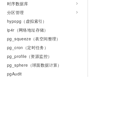
时序数据库
分区管理
hypopg（虚拟索引）
ip4r（网络地址存储）
pg_squeeze（表空间整理）
pg_cron（定时任务）
pg_profile（资源监控）
pg_sphere（球面数据计算）
pgAudit
pgtap（单元测试）
polar_sql_inception（SQL审核）
sequential_uuid（UUID生成）
temporal_tables（时间表）
zhparser（中文分词）
为什么选择阿里云
大模型
产品和定
pldebugger（调试存储过程）