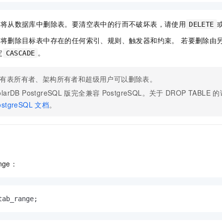
服务生态伙伴
视觉 Coding、空间感知、多模态思考等全面升级
1M上下文，专为长程任务能力而生
云工开物
企业应用
Night Plan 支持 Qwen 3.8-Max
AI 办公
NEW
Red Hat
30+ 款产品免费体验
夜间 5 折，Qwen/Meoo/TokenPlan 客户专享
AI智能应用
科研合作
句将从数据库中删除表。要清空表中的行而不破坏表，请使用
DELETE
ERP
堂（旗舰版）
SUSE
智能客服
句将删除目标表中存在的任何索引、规则、触发器和约束。 若要删除由
AI 应用构建
大模型原生
CRM
2个月
自动承接线索
定
。
CASCADE
建站小程序
Qoder
大模型服务平台百炼-应用模版
OA 办公系统
HOT
NEW
面向真实软件
个人版上线、团队版降价；千问3.8-Max首发发尝鲜
丰富多元化的应用模版和解决方案
有表所有者、架构所有者和超级用户可以删除表。
力提升
财税管理
模板建站
olarDB PostgreSQL
版
完全兼容
PostgreSQL。关于
DROP TABLE
的
万有无界
大模型服务平台百炼-智能体
400电话
定制建站
ostgreSQL
文档
。
的模型效果
灵活可视化地构建企业级 Agent
方案
广告营销
模板小程序
秒悟
人工智能平台 PAI
定制小程序
云端极速 AI 
新一代 AI 视频生成模型，深度适配广告营销等场景
AI Native 的算法工程平台，一站式完成建模、训练、推理服务部署
APP 开发
ange：
建站系统
AI 应用
10分钟微调：让0.6B模型媲美235B模型
多模态数据信
tab_range;
依托云原生高可用架构,实现Dify私有化部署
用1%尺寸在特定领域达到大模型90%以上效果