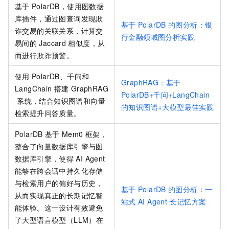
基于
PolarDB，使用图数据
库插件，通过图查询发现欺
基于
PolarDB
的图分析：银
诈交易的关联关系，计算交
行金融领域图分析实践
易间的
Jaccard
相似度，从
而进行欺诈预警。
使用
PolarDB、千问和
GraphRAG：基于
LangChain
搭建
GraphRAG
PolarDB+千问+LangChain
系统，结合知识图谱和向量
的知识图谱+大模型最佳实践
检索提升问答质量。
PolarDB
基于
Mem0
框架，
整合了向量数据库引擎与图
数据库引擎，使得
AI Agent
能够在跨会话中持久化存储
与检索用户的偏好与历史，
基于
PolarDB
的图分析：一
从而实现真正的长期记忆智
站式
AI Agent
长记忆方案
能体验。这一设计有效避免
了大型语言模型（LLM）在