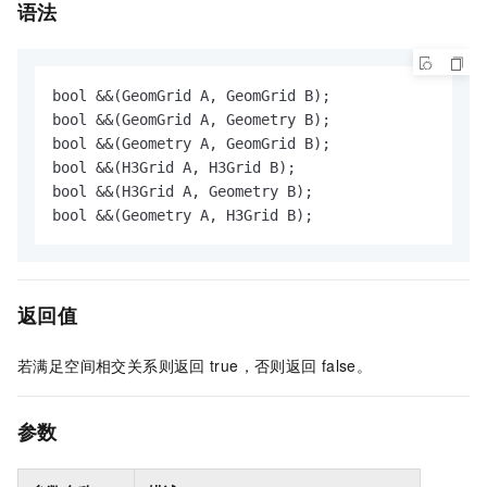
语法
bool 
&&
(GeomGrid A, GeomGrid B);

bool 
&&
(GeomGrid A, Geometry B);

bool 
&&
(Geometry A, GeomGrid B);

bool 
&&
(H3Grid A, H3Grid B);

bool 
&&
(H3Grid A, Geometry B);

bool 
&&
(Geometry A, H3Grid B);
返回值
若满足空间相交关系则返回
true，否则返回
false。
参数