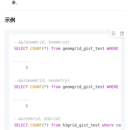
象。
示例
--&&(GeomGrid, GeomGrid)
SELECT
COUNT
(
*
) 
from
 geomgrid_gist_test 
WHERE
'G00
-------
5
--&&(GeomGrid, Geometry)
SELECT
COUNT
(
*
) 
from
 geomgrid_gist_test 
WHERE
 code
-------
5
--&&(H3Grid, H3Grid)
SELECT
COUNT
(
*
) 
from
 h3grid_gist_test 
where
 code 
&