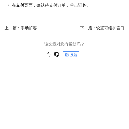
在
支付
页面，确认待支付订单，单击
订购
。
上一篇：
手动扩容
下一篇：
设置可维护窗口
该文章对您有帮助吗？
反馈