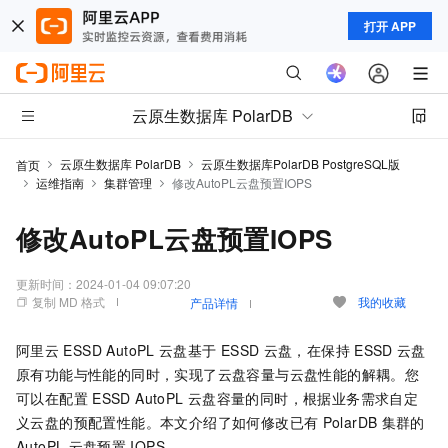
打开 APP
云原生数据库 PolarDB
云原生数据库 PolarDB
云原生数据库PolarDB PostgreSQL版
首页
运维指南
集群管理
修改AutoPL云盘预置IOPS
修改AutoPL云盘预置IOPS
更新时间：
2024-01-04 09:07:20
复制 MD 格式
我的收藏
产品详情
阿里云
ESSD AutoPL
云盘基于
ESSD
云盘，在保持
ESSD
云盘
原有功能与性能的同时，实现了云盘容量与云盘性能的解耦。您
可以在配置
ESSD AutoPL
云盘容量的同时，根据业务需求自定
义云盘的预配置性能。本文介绍了如何修改已有
PolarDB
集群的
AutoPL
云盘预置
IOPS。