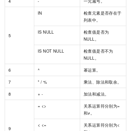
4
-
一元减号。
IN
检查元素是否存在于
列表中。
IS NULL
检查值是否为
5
NULL。
IS NOT NULL
检查值是否不为
NULL。
6
^
幂运算。
7
* / %
乘法、除法和取余。
8
+ -
加法和减法。
= <>
关系运算符分别为=
和≠。
< <=
关系运算符分别为<
9