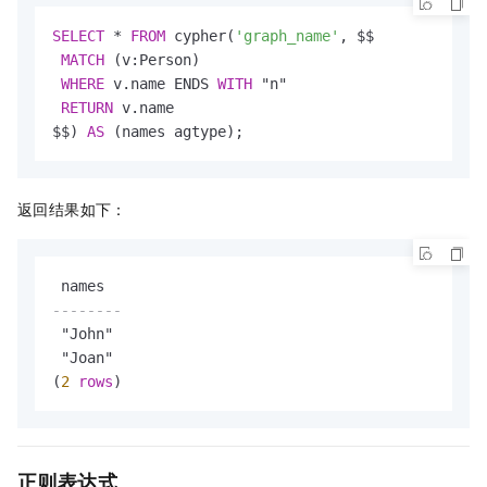
SELECT
*
FROM
 cypher(
'graph_name'
, $$

MATCH
 (v:Person)

WHERE
 v.name ENDS 
WITH
 "n"

RETURN
 v.name

$$) 
AS
 (names agtype);
返回结果如下：
--------
 "John"

 "Joan"

(
2
rows
)
正则表达式