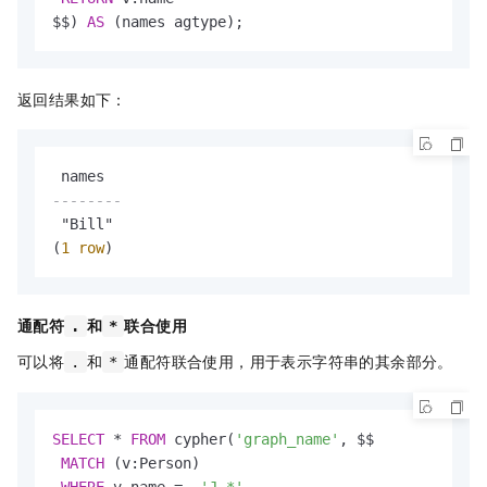
$$) 
AS
 (names agtype);
返回结果如下：
--------
 "Bill"

(
1
row
)
通配符
和
联合使用
.
*
可以将
和
通配符联合使用，用于表示字符串的其余部分。
.
*
SELECT
*
FROM
 cypher(
'graph_name'
, $$

MATCH
 (v:Person)

WHERE
 v.name 
=
~
'J.*'