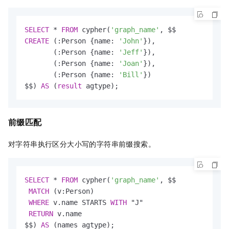
SELECT
*
FROM
 cypher(
'graph_name'
CREATE
 (:Person {name: 
'John'
}),

       (:Person {name: 
'Jeff'
}),

       (:Person {name: 
'Joan'
}),

       (:Person {name: 
'Bill'
})

$$) 
AS
 (
result
 agtype);
前缀匹配
对字符串执行区分大小写的字符串前缀搜索。
SELECT
*
FROM
 cypher(
'graph_name'
, $$

MATCH
 (v:Person)

WHERE
 v.name STARTS 
WITH
 "J"

RETURN
 v.name

$$) 
AS
 (names agtype);