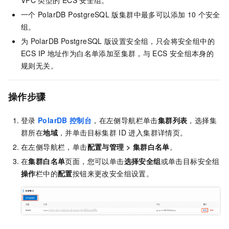
VPC
类型的
ECS
安全组。
一个
PolarDB PostgreSQL
版
集群中最多可以添加
10
个安全
组。
为
PolarDB PostgreSQL
版
设置安全组，只会将安全组中的
ECS IP
地址作为白名单添加至集群，与
ECS
安全组本身的
规则无关。
操作步骤
登录
PolarDB
控制台
，在左侧导航栏单击
集群列表
，选择集
群所在
地域
，并单击目标集群
ID
进入集群详情页。
在左侧导航栏，单击
配置与管理
>
集群白名单
。
在
集群白名单
页面，您可以单击
选择安全组
或单击目标安全组
操作
栏中的
配置
按钮来更改安全组设置。