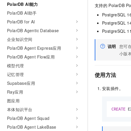
PolarDB AI能力
AI 产品 免费试用
网络
支持的
PolarDB P
安全
云开发大赛
Tableau 订阅
1亿+ 大模型 tokens 和 
PolarDB AI助手
PostgreSQL 1
可观测
入门学习赛
中间件
AI空中课堂在线直播课
PolarDB for AI
140+云产品 免费试用
PostgreSQL 1
大模型服务
上云与迁云
产品新客免费试用，最长1
PolarDB Agentic Database
数据库
PostgreSQL 1
生态解决方案
千问AI平台-Token Plan
企业知识空间
企业出海
大模型ACA认证体验
大数据计算
说明
您可
助力企业全员 AI 认知与能
PolarDB Agent Express应用
行业生态解决方案
政企业务
小版
媒体服务
千问AI平台-模型体验
PolarDB Agent Flow应用
开发者生态解决方案
在线体验全尺寸、多种模态
模型代理
企业服务与云通信
AI 开发和 AI 应用解决
使用方法
记忆管理
Happy 系列大模型
域名与网站
Supabase应用
安装插件。
终端用户计算
Ray应用
图应用
Serverless
大模型解决方案
本体知识平台
CREATE
 E
开发工具
快速部署 Dify，高效搭建 
PolarDB Agent Squad
迁移与运维管理
PolarDB Agent LakeBase