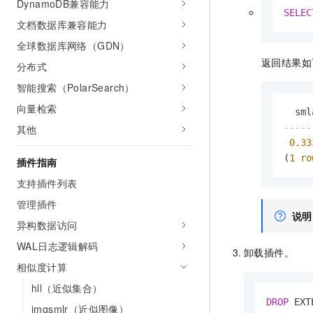
DynamoDB兼容能力
SELEC
文档数据库兼容能力
全球数据库网络（GDN）
返回结果如
分布式
智能搜索（PolarSearch）
向量检索
-----
其他
0.33
(
1
ro
插件指南
支持插件列表
管理插件
说明
异构数据访问
WAL日志逻辑解码
卸载插件。
相似度计算
hll（近似集合）
DROP
 EXT
imgsmlr（近似图像）