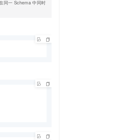
在同一
Schema
中同时
t.diy 一步搞定创意建站
构建大模型应用的安全防护体系
通过自然语言交互简化开发流程,全栈开发支持
通过阿里云安全产品对 AI 应用进行安全防护