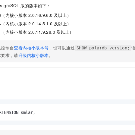
服务生态伙伴
视觉 Coding、空间感知、多模态思考等全面升级
1M上下文，专为长程任务能力而生
云工开物
企业应用
Night Plan 支持 Qwen 3.8-Max
AI 办公
NEW
ostgreSQL
版
的版本如下：
Red Hat
30+ 款产品免费体验
夜间 5 折，Qwen/Meoo/TokenPlan 客户专享
AI智能应用
科研合作
6
（内核小版本
2.0.16.9.6.0
及以上）
ERP
堂（旗舰版）
SUSE
智能客服
4
（内核小版本
2.0.14.5.1.0
及以上）
AI 应用构建
大模型原生
CRM
2个月
自动承接线索
1
（内核小版本
2.0.11.9.28.0
及以上）
建站小程序
Qoder
大模型服务平台百炼-应用模版
OA 办公系统
HOT
NEW
面向真实软件
个人版上线、团队版降价；千问3.8-Max首发发尝鲜
丰富多元化的应用模版和解决方案
在控制台
查看内核小版本号
，也可以通过
SHOW polardb_version;
力提升
财税管理
模板建站
本要求，请
升级内核小版本
。
万有无界
大模型服务平台百炼-智能体
400电话
定制建站
的模型效果
灵活可视化地构建企业级 Agent
方案
广告营销
模板小程序
秒悟
人工智能平台 PAI
定制小程序
云端极速 AI 
新一代 AI 视频生成模型，深度适配广告营销等场景
AI Native 的算法工程平台，一站式完成建模、训练、推理服务部署
APP 开发
建站系统
XTENSION smlar;
AI 应用
10分钟微调：让0.6B模型媲美235B模型
多模态数据信
依托云原生高可用架构,实现Dify私有化部署
用1%尺寸在特定领域达到大模型90%以上效果