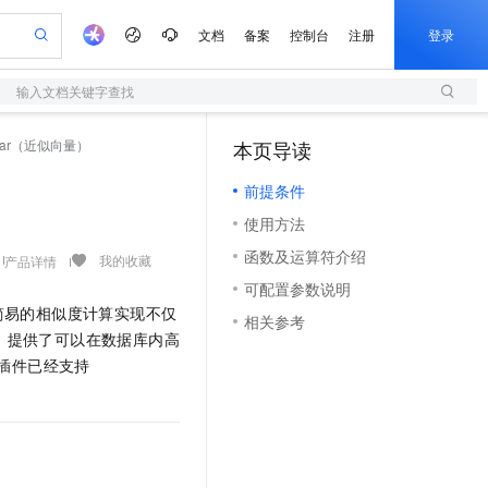
文档
备案
控制台
注册
登录
输入文档关键字查找
验
作计划
器
AI 活动
专业服务
服务伙伴合作计划
开发者社区
加入我们
服务平台百炼
阿里云 OPC 创新助力计划
lar（近似向量）
本页导读
（1）
一站式生成采购清单，支持单品或批量购买
S
可编辑精美 PPT 文稿
S产品伙伴计划（繁花）
峰会
造的大模型服务与应用开发平台
轻量应用服务器
Agency Agents：拥有专属领域专家
AI 生产力先锋
Al MaaS 服务伙伴赋能合作
域名
博文
Careers
至高可申请百万元
前提条件
性可伸缩的云计算服务
 轻松生成专业的 PPT
开启高性价比 AI 编程新体验
先锋实践拓展 AI 生产力的边界
快速构建应用程序和网站，即刻迈出上云第一步
多领域专家智能体,一键组建 AI 虚拟交付团队
Token 补贴，五大权
计划
海大会
伙伴信用分合作计划
商标
问答
社会招聘
使用方法
益加速 OPC 成功
S
帕鲁游戏服务器
数字证书管理服务（原SSL证书）
HappyHorse 打造一站式影视创作平台
飞天发布时刻
HOT
划
备案
电子书
校园招聘
函数及运算符介绍
联机服务器，轻松开启游戏
视频创作，一键激活电商全链路生产力
全托管，含MySQL、PostgreSQL、SQL Server、MariaDB多引擎
实现全站 HTTPS，呈现可信的 Web 访问
所见，即是所愿
可视化编排打通从文字构思到成片全链路闭环
我的收藏
产品详情
更多支持
划
公司注册
镜像站
可配置参数说明
视频生成
语音识别与合成
 智能体与工作流应用
短信服务
漫剧工坊：一站式动画创作平台
AI 实训营
简易的相似度计算实现不仅
合作伙伴培训与认证
相关参考
划
上云迁移
的智能体编程平台
站生成，高效打造优质广告素材
通过阿里云百炼高效搭建AI应用,助力高效开发
快速生产连贯的高质量长漫剧
从基础到进阶，Agent 创客手把手教你
国内短信简单易用，安全可靠，秒级触达，全球覆盖200+国家和地区。
e-1.1-T2V
Qwen3-TTS-Flash
，提供了可以在数据库内高
lScope
我要反馈
查询合作伙伴
畅细腻的高质量视频
离线语音合成大模型，多语言方言自适应，低延迟高稳定
n Alibaba Cloud ISV 合作
插件已经支持
代维服务
olarDB
建企业门户网站
大数据开发治理平台 DataWorks
10 分钟搭建微信、支付宝小程序
创新加速
ope
登录合作伙伴管理后台
我要建议
站，无忧落地极速上线
以可视化方式快速构建移动和 PC 门户网站
100%兼容MySQL、PostgreSQL，兼容Oracle，支持集中和分布式
高效部署网站，快速应用到小程序
Data Agent 驱动的一站式 Data+AI 开发治理平台
e-1.1-I2V
Cosyvoice-V3-Flash
安全
畅自然，细节丰富
高表现力语音合成大模型，语音克隆听感自然
我要投诉
上云场景组合购
伴
边界网络安全防护产品
漫剧创作，剧本、分镜、视频高效生成
覆盖90%+业务场景，专享组合折扣价
2V
VPN
Fun-ASR