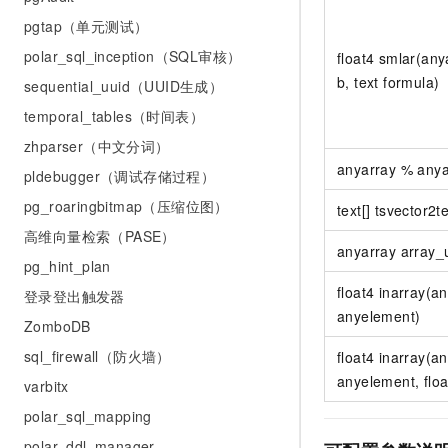
pgtap（单元测试）
polar_sql_inception（SQL审核）
float4 smlar(any
b, text formula)
sequential_uuid（UUID生成）
temporal_tables（时间表）
zhparser（中文分词）
anyarray % anya
pldebugger（调试存储过程）
pg_roaringbitmap（压缩位图）
text[] tsvector2t
高维向量检索（PASE）
anyarray array_
pg_hint_plan
float4 inarray(an
登录登出触发器
anyelement)
ZomboDB
sql_firewall（防火墙）
float4 inarray(an
anyelement, float
varbitx
polar_sql_mapping
polar_ddl_manager