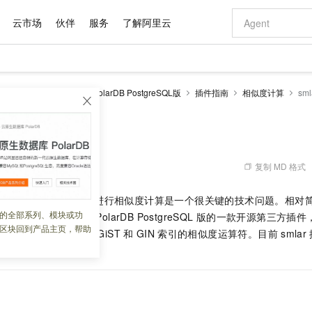
云市场
伙伴
服务
了解阿里云
AI 特惠
数据与 API
成为产品伙伴
企业增值服务
最佳实践
价格计算器
AI 场景体
基础软件
产品伙伴合
阿里云认证
市场活动
配置报价
大模型
larDB
云原生数据库PolarDB PostgreSQL版
插件指南
相似度计算
sm
自助选配和估算价格
步到位
域名与网站
智启 AI 普惠权益
产品生态集成认证中心
企业支持计划
云上春晚
Qwen Audio：打造专属 AI 语音助手
千问官方 MaaS 平台，为开发者和 Agent 而生，新用户赠送 1 亿 + tokens 额度
云服务器 EC
一句话生成原生
AI Coding
阿里云Maa
2026 阿里云
为企业打
数据集
Windows
大模型认证
模型
NEW
NEW
格式还原
值低价云产品抢先购
提供智能易用的域名与建站服务
至高享 1亿+免费 tokens，加速 Al 应用落地
Qwen-Audio-3.0-Realtime 端到端实时语音角色扮演
安全可靠、弹
输入一句话想法,
智能编程，一键
（近似向量）
产品生态伙伴
专家技术服务
云上奥运之旅
弹性计算合作
阿里云中企出
手机三要素
宝塔 Linux
全部认证
价格优势
开源旗舰模型
对象存储 OSS
即刻拥有 DeepSeek-V4-Pro
阿里云 OPC 创新助力计划
云数据库 RD
一键部署幻兽
AI 电商营销
产品生态伙伴工作台
企业增值服务台
云栖战略参考
云存储合作计
云栖大会
身份实名认证
CentOS
训练营
推动算力普惠，释放技术红利
的大模型服务
最高返9万
真正可用的 1M 上下文,一次完成代码全链路开发
轻松解锁专属 DeepSeek-V4-Pro
至高百万元 Token 补贴，加速一人公司成长
稳定、安全、高性价比、高性能的云存储服务
一键购买专属
从图文生成到
复制 MD 格式
 02:08:52
云上的中国
数据库合作计
活动全景
短信
Docker
图片和
自进化智能体
人工智能平台 PAI
5 分钟轻松部署专属 QwenPaw
Token Plan 模型订阅计划
Qoder
高效搭建 AI
AI 广告创作
企业成长
大模型
NEW
HOT
信息公告
引擎中对大规模的数据进行相似度计算是一个很关键的技术问题。相对
看见新力量
云网络合作计
OCR 文字识别
JAVA
级电脑
越聪明
证享300元代金券
一站式AI开发、训练和推理服务
Qwen3.8-Max 首发尝鲜，限时加量 10 倍，夜间低至2折
从聊天伙伴进化为能主动干活的本地数字员工
面向真实软件
图文、视频一
的全部系列、模块或功
Kimi-K3
HappyHors
消耗资源。smlar
是
PolarDB PostgreSQL
版
的一款开源第三方插件
NEW
魔搭 Mode
loud
服务实践
官网公告
区块回到产品主页，帮助
Kimi 最新旗舰模型，长程编程与推理利器
让文字生成流
金融模力时刻
Salesforce O
版
的函数，并提供了支持
发票查验
GiST
和
GIN
索引的相似度运算符。目前
全能环境
smlar
Qoder CN
Claude Code + GStack 打造工程团队
千问办公，限时限量积分加倍
云原生数据库 P
低代码高效构
AI 建站
NEW
作计划
计划
的内置数据类型。
创新中心
魔搭 ModelSc
健康状态
让AI从“聊天伙伴”进化为能干活的“数字员工”
覆盖公网/内网、递归/权威、移动APP等全场景解析服务
安装技能 GStack，拥有专属 AI 工程团队
你的AI工作搭子，覆盖日常办公高频场景
基于千问大模型等，支持代码智能生成、研发智能问答
0 代码专业建
客户案例
天气预报查询
操作系统
Deepseek-v4-pro
HappyHors
态合作计划
态智能体模型
旗舰 MoE 大模型，百万上下文与顶尖推理能力
图生视频，流
Compute
同享
容器服务 Kubernetes 版 ACK
万小智 AI 建站低至 15元/月
云防火墙
AI 短剧/漫剧
快递物流查询
WordPress
成为服务伙
高校合作
式云数据仓库
点，立即开启云上创新
提供一站式管理容器应用的 K8s 服务
送.CN域名，送备案服务码
云原生的云上
AI助力短剧
GLM-5.2
Wan2.7-T
Ubuntu