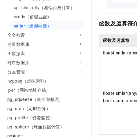
pg_similarity（相似距离计算）
prefix（前缀匹配）
函数及运算符
smlar（近似向量）
全文检索
函数及运算符
向量数据库
float4 smlar(any
图数据库
时序数据库
分区管理
hypopg（虚拟索引）
ip4r（网络地址存储）
float4 smlar(any
pg_squeeze（表空间整理）
bool useIntersec
pg_cron（定时任务）
pg_profile（资源监控）
pg_sphere（球面数据计算）
pgAudit