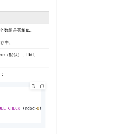
个数组是否相似。
内存中。
（默认）、tfidf、
下：
ULL
CHECK
 (ndoc
>
0
)
