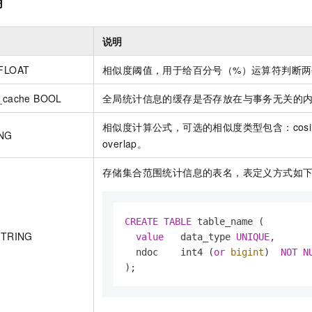
明
说明
 FLOAT
相似度阈值，用于给百分号（%）运算符判断两
nt_cache BOOL
全局统计信息的缓存是否存放在与事务无关的
相似度计算公式，可选的相似度类型包含：cosine
ING
overlap。
存储集合范围统计信息的表名，表定义方式如
CREATE
TABLE
 table_name (

 STRING
value
   data_type 
UNIQUE
,

  ndoc    int4 (
or
bigint
)  
NOT
N
);