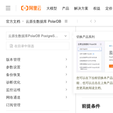
购买集群
大模型
产品
解决方案
权益
定价
集群管理
官方文档
云原生数据库 PolarDB
账号管理
大模型
产品
解决方案
权益
定价
云市场
伙伴
服务
了解阿里云
精选产品
精选解决方案
普惠上云
产品定价
精选商城
成为销售伙伴
售前咨询
为什么选择阿里云
数据库管理
千问AI平台
云原生数据库 Po
首页
云原生数据库PolarDB PostgreSQL版
了解云产品的定价详情
数据安全和加密
切换产品系列
大模型服务平台百炼
睿译宝，AI翻译排版一
普惠上云 官方力荐
分销伙伴
在线服务
网站建设
什么是云计算
大
连接数据库
大模型服务与应用平台
上传文档即自动完成翻译和
云服务器38元/年起，超
smlar
咨询伙伴
多端小程序
技术领先
云上成本管理
数据库代理
售后服务
千问大模型
GLM-5.2：长任务时代
官方推荐返现计划
大模型
大模型
精选产品
精选解决方案
Salesforce 国际版订阅
稳定可靠
版本管理
管理和优化成本
多元化、高性能、安全可靠
推荐新用户得奖励，单订单
更新时间：
2025-07-02
销售伙伴合作计划
自助服务
友盟天域
安全合规
参数设置
人工智能与机器学习
AI
文本生成
无影云电脑
Hermes Agent，打造
云工开物
在电商业务、搜索
无影生态合作计划
在线服务
备份恢复
观测云
分析师报告
随时随地安全接入的云上超
自主进化，持久记忆，越用
高校专属算力普惠，学生认
计算
互联网应用开发
您可以在下拉框切换本产品
Qwen3.8-Max
运算速度慢，还十分
HOT
Salesforce On Alibaba C
工单服务
诊断优化
能，也可以点击左上角产品
智能体时代全能旗舰模型
Tuya 物联网平台阿里云
研究报告与白皮书
效计算数据相似度
云解析DNS
快速拥有专属 OpenClaw
Consulting Partner 合
大数据
容器
您更高效阅读文档。
监控运维
免费试用
PostgreSQL
所有
短信专区
蓝凌 OA
Qwen3.7-Plus
AI 大模型销售与服务生
网络通道
现代化应用
存储
天池大赛
能看、能想、能动手的多模
云原生大数据计算服务 Max
解决方案免费试用 新老
电子合同
订阅管理
前提条件
面向分析的企业级SaaS模
最高领取价值200元试用
安全
网络与CDN
AI 算法大赛
Qwen3-VL-Plus
畅捷通