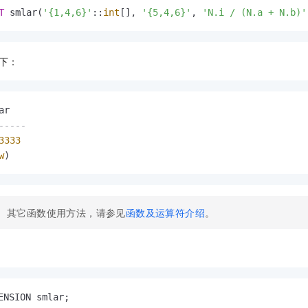
T
 smlar(
'{1,4,6}'
::
int
[], 
'{5,4,6}'
, 
'N.i / (N.a + N.b)'
下：
-----
3333
w
)
其它函数使用方法，请参见
函数及运算符介绍
。
ENSION smlar;