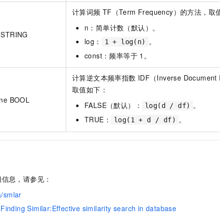
计算词频
TF（Term Frequency）的方法，
n：简单计数（默认）。
d STRING
log：
。
1 + log(n)
const：频率等于
1。
计算逆文本频率指数
IDF（Inverse Docume
取值如下：
_one BOOL
FALSE（默认）：
。
log(d / df)
TRUE：
。
log(1 + d / df)
细信息，请参见：
a/smlar
inding Similar:Effective similarity search in database