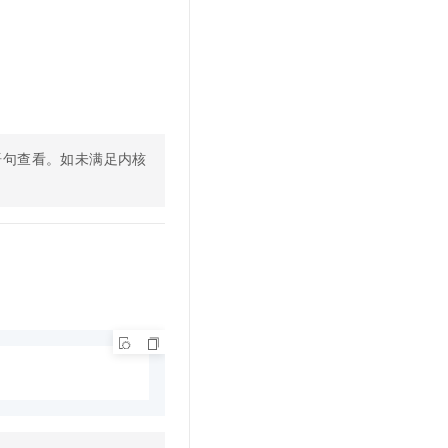
文戏情感细腻自然，动作戏激烈拳拳到肉，实现更强表演能力
支持中英文自由切换，具备更强的噪声鲁棒性
云聚AI 严选权益
SSL 证书
，一键激活高效办公新体验
精选AI产品，从模型到应用全链提效
堡垒机
AI 用量加速计划
应用
防火墙
、识别商机，让客服更高效、服务更出色。
新老同享，达量后返
千问办公
主机安全
NEW
的智能体编程平台
一站式AI生产力平台
语句查看。如未满足内核
AI 应用及服务市场
伶鹊
企业级人与Agent协作平台，接入和调度多个数字员工
智能客服平台，对话机器人、对话分析、智能外呼
AI 应用
大模型服务平台百炼 - 全妙
大模型
应用创作平台
多模态内容创作工具，已接入 DeepSeek
自然语言处理
数据标注
机器学习
息提取
与 AI 智能体进行实时音视频通话
从文本、图片、视频中提取结构化的属性信息
构建支持视频理解的 AI 音视频实时通话应用