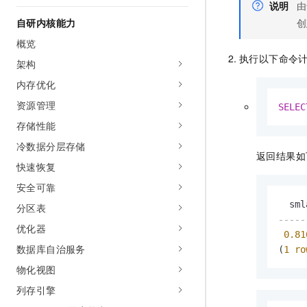
说明
由
10 分钟在聊天系统中增加
专有云
自研内核能力
创
概览
执行以下命令
架构
内存优化
资源管理
SELEC
存储性能
冷数据分层存储
返回结果如
快速恢复
安全可靠
分区表
-----
优化器
0.81
数据库自治服务
(
1
ro
物化视图
列存引擎