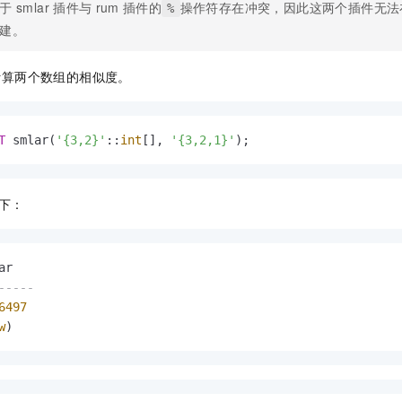
于
smlar
插件与
rum
插件的
操作符存在冲突，因此这两个插件无法
一个 AI 助手
即刻拥有 DeepSeek-R1 满血版
超强辅助，Bol
%
建。
在企业官网、通讯软件中为客户提供 AI 客服
多种方案随心选，轻松解锁专属 DeepSeek
计算两个数组的相似度。
T
 smlar(
'{3,2}'
::
int
[], 
'{3,2,1}'
);
下：
-----
6497
w
)