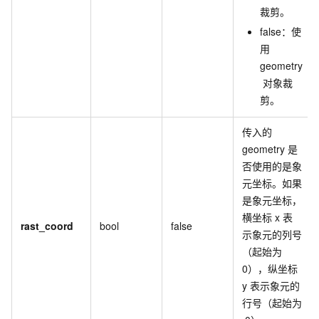
裁剪。
false：使
用
geometry
对象裁
剪。
传入的
geometry
是
否使用的是象
元坐标。如果
是象元坐标，
横坐标
x
表
rast_coord
bool
false
示象元的列号
（起始为
0），纵坐标
y
表示象元的
行号（起始为