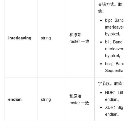
交错方式。取
值：
bip：Band
interleaved
by pixel。
和原始
interleaving
string
raster
一致
bil：Band
nterleaved
by pixel。
bsq：Band
Sequential
字节序。取值：
NDR：Little
和原始
endian
string
endian。
raster
一致
XDR：Big
endian。