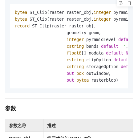
bytea
 ST_Clip(raster raster_obj,
integer
 pyramidLev
bytea
 ST_Clip(raster raster_obj,
integer
 pyramidLev
record
 ST_Clip(raster raster_obj,

                     geometry geom,

integer
 pyramidLevel 
default
cstring
 bands 
default
''
,

float8
[] nodata 
default
NULL
,

cstring
 clipOption 
default
''
cstring
 storageOption 
default
out
box
 outwindow,

out
bytea
 rasterblob)
参数
参数名称
描述