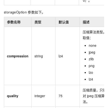
0）。
storageOption
参数如下。
参数名称
类型
默认值
描述
压缩算法类型。
取值：
none
jpeg
compression
string
lz4
zlib
png
lzo
lz4
压缩质量，只针
quality
integer
75
对
jpeg
压缩算
法。