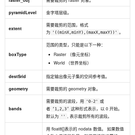
raster_obj
需要裁剪的
raster
对象。
pyramidLevel
金字塔层级。
需要裁剪的范围，格式
extent
为
。
'((minX,minY),(maxX,maxY))'
范围的类型，只能是以下一种：
boxType
Raster （像元坐标）
World （世界坐标）
destSrid
指定输出像元子集的空间参考值。
geometry
需要裁剪的
geometry
对象。
需要裁剪的波段，用
或
'0-2'
bands
者
这种形式表示，以
0
开始。
‘1,2,3’
默认为
, 表示裁剪所有的波段。
''
用
float8[]表示的
nodata
数值。 如果数值