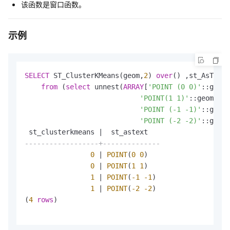
该函数是窗口函数。
示例
SELECT
 ST_ClusterKMeans(geom,
2
) 
over
() ,st_AsText(
from
 (
select
 unnest(
ARRAY
[
'POINT (0 0)'
::geome
'POINT(1 1)'
::geometry
'POINT (-1 -1)'
::geome
'POINT (-2 -2)'
::geome
------------------+--------------
0
 | 
POINT
(
0
0
)

0
 | 
POINT
(
1
1
)

1
 | 
POINT
(
-1
-1
)

1
 | 
POINT
(
-2
-2
)

(
4
rows
)
