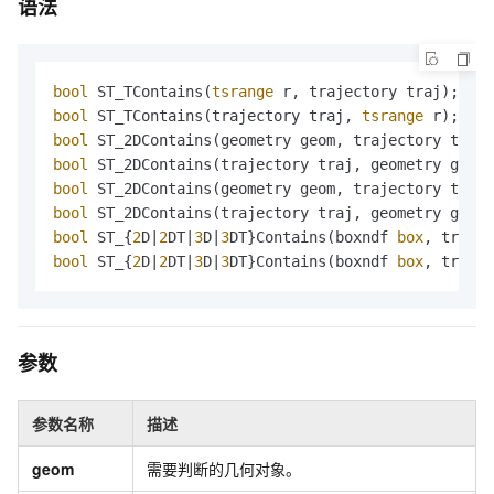
语法
bool
 ST_TContains(
tsrange
bool
 ST_TContains(trajectory traj, 
tsrange
bool
bool
bool
 ST_2DContains(geometry geom, trajectory traj,
bool
 ST_2DContains(trajectory traj, geometry geom,
bool
 ST_{
2
D|
2
DT|
3
D|
3
DT}Contains(boxndf 
box
bool
 ST_{
2
D|
2
DT|
3
D|
3
DT}Contains(boxndf 
box
, trajec
参数
参数名称
描述
geom
需要判断的几何对象。