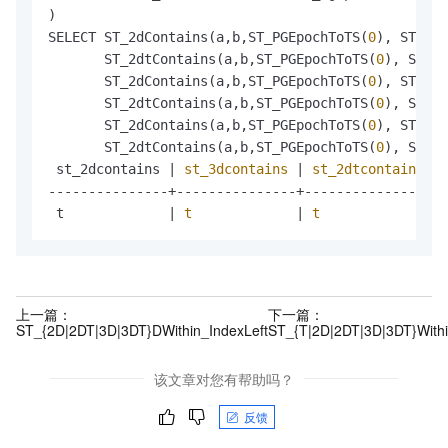
)

SELECT ST_2dContains(a,b,ST_PGEpochToTS(
0
), ST_PGE
       ST_2dtContains(a,b,ST_PGEpochToTS(
0
), ST_PG
       ST_2dContains(a,b,ST_PGEpochToTS(
0
), ST_PGE
       ST_2dtContains(a,b,ST_PGEpochToTS(
0
), ST_PG
       ST_2dContains(a,b,ST_PGEpochToTS(
0
), ST_PGE
       ST_2dtContains(a,b,ST_PGEpochToTS(
0
), ST_PG
 st_2dcontains | 
st_3dcontains
 | 
st_2dtcontains
 | 
---------------+---------------+----------------+-
 t             | 
t
             | 
t
              | 
上一篇：
下一篇：
ST_{2D|2DT|3D|3DT}DWithin_IndexLeft
ST_{T|2D|2DT|3D|3DT}With
该文章对您有帮助吗？
反馈