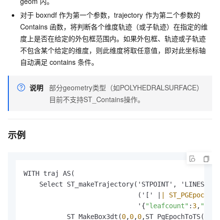
geom
内。
对于
boxndf
作为第一个参数，trajectory
作为第二个参数的
Contains
函数，将判断各个维度轨迹（或子轨迹）在指定的维
度上是否在给定的外包框范围内。如果外包框、轨迹或子轨迹
不包含某个给定的维度，则此维度将取任意值，即对此坐标轴
自动满足
contains
条件。
说明
部分geometry类型（如POLYHEDRALSURFACE）
目前不支持ST_Contains操作。
示例
WITH traj AS(

    Select ST_makeTrajectory('STPOINT', 'LINESTRIN
                             ('[' |
| ST_PGEpochToT
                             '{
"leafcount"
:
3
,
"attr
           ST_MakeBox3dt(
0
,
0
,
0
,ST_PgEpochToTS(
0
), 