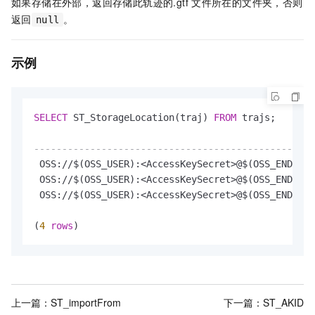
如果存储在外部，返回存储此轨迹的
.gtf
文件所在的文件夹，否则
返回
。
null
示例
SELECT
 ST_StorageLocation(traj) 
FROM
 trajs;

--------------------------------------------------
 OSS:
/
/
$(OSS_USER):
<
AccessKeySecret
>
@$(OSS_ENDPOIN
 OSS:
/
/
$(OSS_USER):
<
AccessKeySecret
>
@$(OSS_ENDPOIN
 OSS:
/
/
$(OSS_USER):
<
AccessKeySecret
>
@$(OSS_ENDPOIN
(
4
rows
)
上一篇：
ST_importFrom
下一篇：
ST_AKID