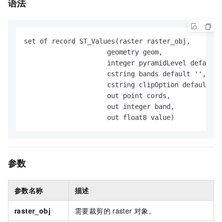
语法
set of record ST_Values(raster raster_obj,

                     geometry geom,

                     integer pyramidLevel default 
                     cstring bands default '',  /*
                     cstring clipOption default ''
                     out point cords,

                     out integer band,

                     out float8 value)
参数
参数名称
描述
raster_obj
需要裁剪的
raster
对象。