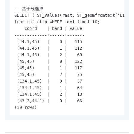
-- 基于线选择

SELECT ( ST_Values(rast, ST_geomfromtext('LINEST
from rat_clip WHERE id=1 limit 10;

    coord    | band | value 

-------------+------+-------

 (44.1,45)   |    0 |   115

 (44.1,45)   |    1 |   112

 (44.1,45)   |    2 |    69

 (45,45)     |    0 |   122

 (45,45)     |    1 |   117

 (45,45)     |    2 |    75

 (134.1,45)  |    0 |    37

 (134.1,45)  |    1 |    64

 (134.1,45)  |    2 |    13

 (43.2,44.1) |    0 |    66

(10 rows)