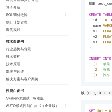
USE test_cos
算子介绍
SQL调优进阶
CREATE
TABL
  id   
INT
执行计划管理
  name 
VARC
调优实践
  v1   
FLOA
  v2   
FLOA
技术白皮书
  v3   
FLOA
);

行业趋势与背景
技术架构
INSERT
INTO
技术原理
  (
1
, 
'苹果'
  (
2
, 
'香蕉'
部署与运维
  (
3
, 
'汽车'
解决方案与客户案例
性能白皮书
以
[0.9, 0.1, 0
Sysbench测试（标准版）
AUTO模式性能白皮书（企业版）
SET
@q1
=
0