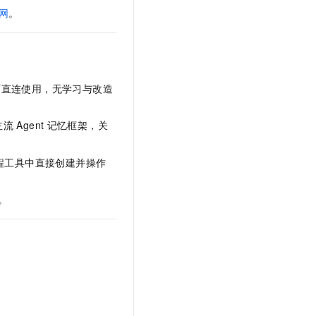
文戏情感细腻自然，动作戏激烈拳拳到肉，实现更强表演能力
支持中英文自由切换，具备更强的噪声鲁棒性
云聚AI 严选权益
网
。
SSL 证书
，一键激活高效办公新体验
精选AI产品，从模型到应用全链提效
堡垒机
AI 用量加速计划
应用
防火墙
、识别商机，让客服更高效、服务更出色。
新老同享，达量后返
可直连使用，无学习与改造
千问办公
主机安全
NEW
的智能体编程平台
一站式AI生产力平台
主流
Agent
记忆框架，关
AI 应用及服务市场
伶鹊
企业级人与Agent协作平台，接入和调度多个数字员工
智能客服平台，对话机器人、对话分析、智能外呼
AI 应用
程工具中直接创建并操作
大模型服务平台百炼 - 全妙
大模型
应用创作平台
多模态内容创作工具，已接入 DeepSeek
。
自然语言处理
数据标注
机器学习
息提取
与 AI 智能体进行实时音视频通话
从文本、图片、视频中提取结构化的属性信息
构建支持视频理解的 AI 音视频实时通话应用