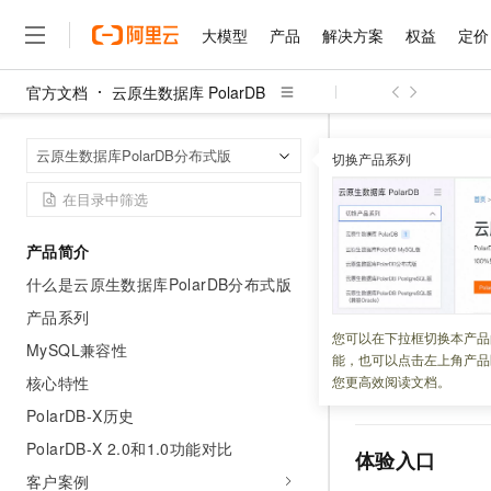
大模型
产品
解决方案
权益
定价
官方文档
云原生数据库 PolarDB
大模型
产品
解决方案
权益
定价
云市场
伙伴
服务
了解阿里云
精选产品
精选解决方案
普惠上云
产品定价
精选商城
成为销售伙伴
售前咨询
为什么选择阿里云
千问AI平台
云原生数据库 Po
首页
云原生数据库PolarDB分布式版
了解云产品的定价详情
切换产品系列
大模型服务平台百炼
睿译宝，AI翻译排版一
普惠上云 官方力荐
分销伙伴
在线服务
网站建设
什么是云计算
大
大模型服务与应用平台
上传文档即自动完成翻译和
云服务器38元/年起，超
PolarDB-
咨询伙伴
多端小程序
技术领先
云上成本管理
售后服务
千问大模型
GLM-5.2：长任务时代
官方推荐返现计划
大模型
大模型
精选产品
精选解决方案
Salesforce 国际版订阅
稳定可靠
产品简介
管理和优化成本
多元化、高性能、安全可靠
推荐新用户得奖励，单订单
更新时间：
2026-07-09
销售伙伴合作计划
自助服务
什么是云原生数据库PolarDB分布式版
友盟天域
安全合规
人工智能与机器学习
AI
文本生成
无影云电脑
Hermes Agent，打造
云工开物
PolarDB-X Zero
无影生态合作计划
在线服务
产品系列
观测云
分析师报告
随时随地安全接入的云上超
自主进化，持久记忆，越用
高校专属算力普惠，学生认
计算
互联网应用开发
您可以在下拉框切换本产品
Qwen3.8-Max
箱即用。无需账号
HOT
MySQL兼容性
Salesforce On Alibaba C
工单服务
能，也可以点击左上角产品
智能体时代全能旗舰模型
Tuya 物联网平台阿里云
研究报告与白皮书
验证、轻量应用开
云解析DNS
快速拥有专属 OpenClaw
Consulting Partner 合
大数据
容器
核心特性
您更高效阅读文档。
免费试用
索、AI IDE
集成等
短信专区
蓝凌 OA
Qwen3.7-Plus
PolarDB-X历史
AI 大模型销售与服务生
现代化应用
存储
天池大赛
能看、能想、能动手的多模
云原生大数据计算服务 Max
解决方案免费试用 新老
电子合同
PolarDB-X 2.0和1.0功能对比
体验入口
面向分析的企业级SaaS模
最高领取价值200元试用
安全
网络与CDN
AI 算法大赛
Qwen3-VL-Plus
客户案例
畅捷通