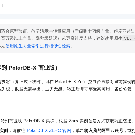
et
例适合原型验证、教学演示与轻量应用（千级到十万级向量、维度不超
（百万级以上向量、毫秒级延迟）或更高维度支持，建议改用原生
VECT
详见
使用原生向量索引进行相似性检索
。
移到
PolarDB-X
商业版）
需要将业务正式上线时，可在
PolarDB-X Zero
控制台直接将当前实例
地升级，数据无需导出，业务无感。转正后即可享受高可用、备份恢复
键转到商业版
PolarDB-X
集群，根据
Zero
实例创建方式获取转正链接
实例
：请前往
PolarDB-X ZERO
官网
，单击
转入我的阿里云账号
，或