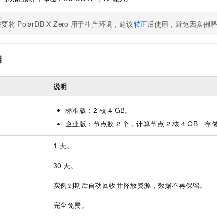
一个 AI 助手
即刻拥有 DeepSeek-R1 满血版
超强辅助，Bol
在企业官网、通讯软件中为客户提供 AI 客服
多种方案随心选，轻松解锁专属 DeepSeek
需要将
PolarDB-X Zero
用于生产环境，建议
转正
后使用，避免因实例
期
说明
标准版：2
核
4 GB。
企业版：节点数
2
个，计算节点
2
核
4 GB，存
1
天。
30
天。
实例到期后自动回收并释放资源，数据不再保留。
完全免费。