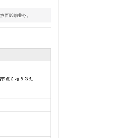
t.diy 一步搞定创意建站
构建大模型应用的安全防护体系
通过自然语言交互简化开发流程,全栈开发支持
通过阿里云安全产品对 AI 应用进行安全防护
释放而影响业务。
储节点
2
核
8 GB。