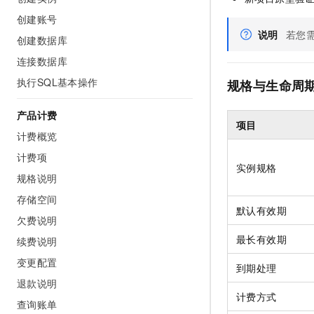
10 分钟在聊天系统中增加
专有云
创建账号
说明
若您
创建数据库
连接数据库
执行SQL基本操作
规格与生命周
产品计费
项目
计费概览
计费项
实例规格
规格说明
存储空间
默认有效期
欠费说明
最长有效期
续费说明
变更配置
到期处理
退款说明
计费方式
查询账单