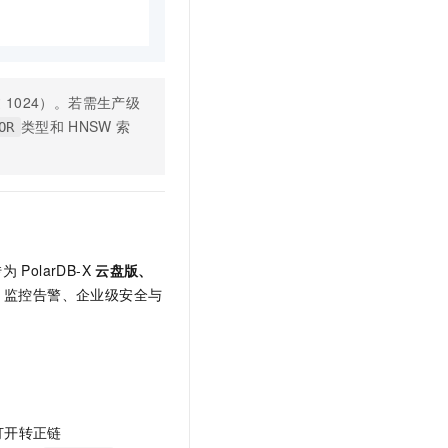
过
1024）。若需生产级
类型和
HNSW
索
OR
转为
PolarDB-X
云盘版、
、监控告警、企业级安全与
。
打开转正链