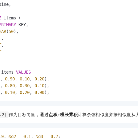
ine;

E
 items (

PRIMARY
 KEY,

HAR
(
50
),

T
,

T
,

T
 items 
VALUES
, 
0.90
, 
0.10
, 
0.20
),

, 
0.80
, 
0.30
, 
0.10
),

, 
0.10
, 
0.20
, 
0.90
);
作为目标向量，通过
点积÷模长乘积
计算余弦相似度并按相似度从
.2]
.9
, 
@q2
=
0.1
, 
@q3
=
0.2
;
