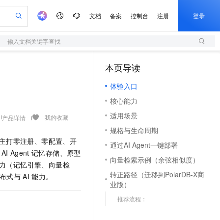
文档
备案
控制台
注册
登录
输入文档关键字查找
验
作计划
器
AI 活动
专业服务
服务伙伴合作计划
开发者社区
加入我们
服务平台百炼
阿里云 OPC 创新助力计划
本页导读
（1）
一站式生成采购清单，支持单品或批量购买
S
可编辑精美 PPT 文稿
S产品伙伴计划（繁花）
峰会
造的大模型服务与应用开发平台
轻量应用服务器
Agency Agents：拥有专属领域专家
AI 生产力先锋
Al MaaS 服务伙伴赋能合作
域名
博文
Careers
至高可申请百万元
体验入口
性可伸缩的云计算服务
 轻松生成专业的 PPT
开启高性价比 AI 编程新体验
先锋实践拓展 AI 生产力的边界
快速构建应用程序和网站，即刻迈出上云第一步
多领域专家智能体,一键组建 AI 虚拟交付团队
Token 补贴，五大权
计划
海大会
伙伴信用分合作计划
商标
问答
社会招聘
核心能力
益加速 OPC 成功
S
帕鲁游戏服务器
数字证书管理服务（原SSL证书）
HappyHorse 打造一站式影视创作平台
飞天发布时刻
HOT
划
备案
电子书
校园招聘
适用场景
联机服务器，轻松开启游戏
视频创作，一键激活电商全链路生产力
全托管，含MySQL、PostgreSQL、SQL Server、MariaDB多引擎
实现全站HTTPS，呈现可信的WEB访问
所见，即是所愿
可视化编排打通从文字构思到成片全链路闭环
我的收藏
产品详情
更多支持
划
公司注册
镜像站
规格与生命周期
视频生成
语音识别与合成
 智能体与工作流应用
短信服务
漫剧工坊：一站式动画创作平台
AI 实训营
主打零注册、零配置、开
合作伙伴培训与认证
通过AI Agent一键部署
划
上云迁移
的智能体编程平台
站生成，高效打造优质广告素材
通过阿里云百炼高效搭建AI应用,助力高效开发
快速生产连贯的高质量长漫剧
从基础到进阶，Agent 创客手把手教你
国内短信简单易用，安全可靠，秒级触达，全球覆盖200+国家和地区。
e-1.1-T2V
Qwen3-TTS-Flash
AI Agent
记忆存储、原型
lScope
我要反馈
查询合作伙伴
向量检索示例（余弦相似度）
畅细腻的高质量视频
离线语音合成大模型，多语言方言自适应，低延迟高稳定
n Alibaba Cloud ISV 合作
力（记忆引擎、向量检
代维服务
olarDB
建企业门户网站
大数据开发治理平台 DataWorks
10 分钟搭建微信、支付宝小程序
转正路径（迁移到PolarDB-X商
创新加速
布式与
AI
能力。
ope
登录合作伙伴管理后台
我要建议
站，无忧落地极速上线
以可视化方式快速构建移动和 PC 门户网站
100%兼容MySQL、PostgreSQL，兼容Oracle，支持集中和分布式
高效部署网站，快速应用到小程序
Data Agent 驱动的一站式 Data+AI 开发治理平台
e-1.1-I2V
Cosyvoice-V3-Flash
业版）
安全
畅自然，细节丰富
高表现力语音合成大模型，语音克隆听感自然
我要投诉
上云场景组合购
推荐流程：
伴
边界网络安全防护产品
漫剧创作，剧本、分镜、视频高效生成
覆盖90%+业务场景，专享组合折扣价
2V
VPN
Fun-ASR