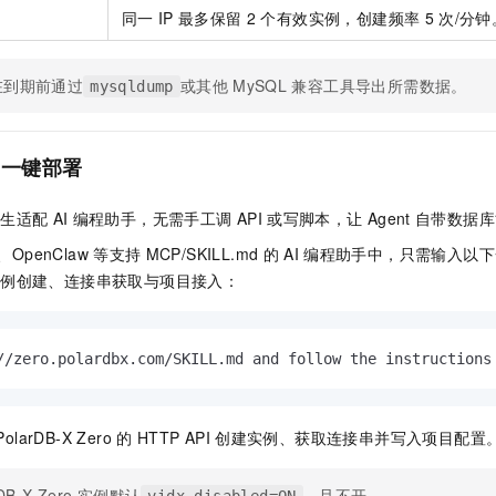
同一
IP
最多保留
2
个有效实例，创建频率
5
次/分钟
在到期前通过
或其他
MySQL
兼容工具导出所需数据。
mysqldump
一键部署
原生适配
AI
编程助手，无需手工调
API
或写脚本，让
Agent
自带数据库
r、OpenClaw
等支持
MCP/SKILL.md
的
AI
编程助手中，只需输入以下
实例创建、连接串获取与项目接入：
//zero.polardbx.com/SKILL.md and follow the instructions
PolarDB-X Zero
的
HTTP API
创建实例、获取连接串并写入项目配置
DB-X Zero
实例默认
，且不开
vidx_disabled=ON