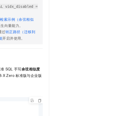
AL vidx_disabled =
量检索示例（余弦相似
原生向量能力。
通过
转正路径（迁移到
能
开启并使用。
标准
SQL
手写
余弦相似度
B-X Zero
标准版与企业版