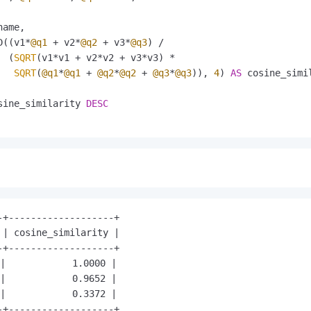
ame,

D((v1
*
@q1
+
 v2
*
@q2
+
 v3
*
@q3
) 
/
  (
SQRT
(v1
*
v1 
+
 v2
*
v2 
+
 v3
*
v3) 
*
SQRT
(
@q1
*
@q1
+
@q2
*
@q2
+
@q3
*
@q3
)), 
4
) 
AS
sine_similarity 
DESC
-+-------------------+

 | cosine_similarity |

-+-------------------+

            1.0000 |

            0.9652 |

            0.3372 |

-+-------------------+
