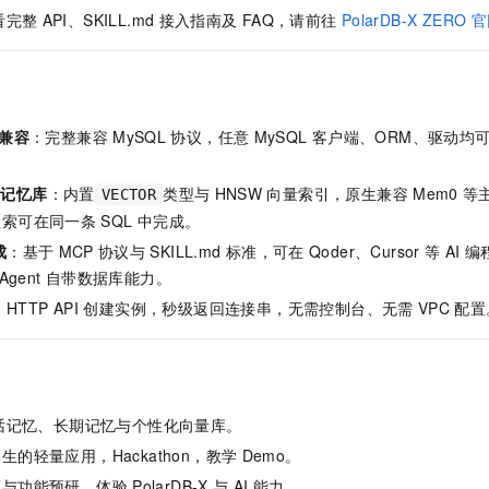
服务生态伙伴
视觉 Coding、空间感知、多模态思考等全面升级
1M上下文，专为长程任务能力而生
云工开物
企业应用
Night Plan 支持 Qwen 3.8-Max
AI 办公
NEW
看完整
API、SKILL.md
接入指南及
FAQ，请前往
PolarDB-X ZERO
官
Red Hat
30+ 款产品免费体验
夜间 5 折，Qwen/Meoo/TokenPlan 客户专享
AI智能应用
科研合作
ERP
堂（旗舰版）
SUSE
智能客服
AI 应用构建
大模型原生
CRM
2个月
自动承接线索
建站小程序
兼容
：完整兼容
MySQL
协议，任意
MySQL
客户端、ORM、驱动均
Qoder
大模型服务平台百炼-应用模版
OA 办公系统
HOT
NEW
面向真实软件
个人版上线、团队版降价；千问3.8-Max首发发尝鲜
丰富多元化的应用模版和解决方案
力提升
财税管理
模板建站
记忆库
：内置
类型与
HNSW
向量索引，原生兼容
Mem0
等
VECTOR
万有无界
大模型服务平台百炼-智能体
400电话
定制建站
检索可在同一条
SQL
中完成。
的模型效果
灵活可视化地构建企业级 Agent
成
：基于
MCP
协议与
SKILL.md
标准，可在
Qoder、Cursor
等
AI
编
方案
广告营销
模板小程序
秒悟
人工智能平台 PAI
Agent
自带数据库能力。
定制小程序
云端极速 AI 
新一代 AI 视频生成模型，深度适配广告营销等场景
AI Native 的算法工程平台，一站式完成建模、训练、推理服务部署
过
HTTP API
创建实例，秒级返回连接串，无需控制台、无需
VPC
配置
APP 开发
建站系统
话记忆、长期记忆与个性化向量库。
AI 应用
10分钟微调：让0.6B模型媲美235B模型
多模态数据信
的轻量应用，Hackathon，教学
Demo。
依托云原生高可用架构,实现Dify私有化部署
用1%尺寸在特定领域达到大模型90%以上效果
证与功能预研，体验
PolarDB-X
与
AI
能力。