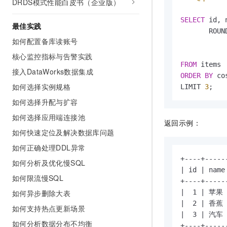
DRDS模式性能白皮书（企业版）
SELECT
 id, n
最佳实践
       ROUN
如何配置备库读账号
           
核心监控指标与告警实践
FROM
接入DataWorks数据集成
ORDER
BY
 co
如何选择实例规格
LIMIT 
3
;
如何选择升配与扩容
如何选择应用端连接池
返回示例：
如何快速定位及解决数据库问题
如何正确处理DDL异常
+----+-----
如何分析及优化慢SQL
| id | name
如何限流慢SQL
+----+-----
|  1 | 苹果 |
如何异步删除大表
|  2 | 香蕉 |
如何支持热点更新场景
|  3 | 汽车 |
如何分析数据分布不均衡
+----+-----