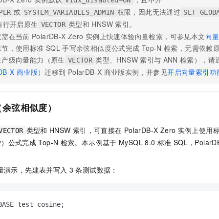
或
权限，因此无法通过
PER
SYSTEM_VARIABLES_ADMIN
SET GLOB
自行开启原生
类型和
HNSW
索引。
VECTOR
仅需在当前
PolarDB-X Zero
实例上快速体验向量检索，可参见本文
向
章节，使用标准
SQL
手写余弦相似度公式完成
Top-N
检索，无需依赖
生产级向量能力（原生
类型、HNSW
索引与
ANN
检索），请
VECTOR
DB-X
商业版）
迁移到
PolarDB-X
商业版实例，并参见
开启向量索引功
（余弦相似度）
类型和
HNSW
索引，可直接在
PolarDB-X Zero
实例上使用
VECTOR
rity）公式完成
Top-N
检索。本示例基于
MySQL 8.0
标准
SQL，
PolarD
量演示，先建表并写入
3
条测试数据：
BASE test_cosine;
