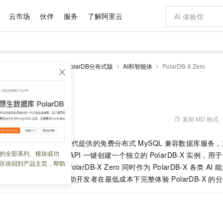
云市场
伙伴
服务
了解阿里云
AI 特惠
数据与 API
成为产品伙伴
企业增值服务
最佳实践
价格计算器
AI 场景体
基础软件
产品伙伴合
阿里云认证
市场活动
配置报价
大模型
larDB
云原生数据库PolarDB分布式版
AI和智能体
PolarDB-X Zero
自助选配和估算价格
步到位
域名与网站
智启 AI 普惠权益
产品生态集成认证中心
企业支持计划
云上春晚
Qwen Audio：打造专属 AI 语音助手
千问官方 MaaS 平台，为开发者和 Agent 而生，新用户赠送 1 亿 + tokens 额度
云服务器 EC
一句话生成原生
AI Coding
阿里云Maa
2026 阿里云
为企业打
数据集
Windows
大模型认证
模型
NEW
NEW
格式还原
值低价云产品抢先购
提供智能易用的域名与建站服务
至高享 1亿+免费 tokens，加速 Al 应用落地
Qwen-Audio-3.0-Realtime 端到端实时语音角色扮演
安全可靠、弹
输入一句话想法,
智能编程，一键
X Zero
产品生态伙伴
专家技术服务
云上奥运之旅
弹性计算合作
阿里云中企出
手机三要素
宝塔 Linux
全部认证
价格优势
开源旗舰模型
对象存储 OSS
即刻拥有 DeepSeek-V4-Pro
阿里云 OPC 创新助力计划
云数据库 RD
一键部署幻兽
AI 电商营销
产品生态伙伴工作台
企业增值服务台
云栖战略参考
云存储合作计
云栖大会
身份实名认证
CentOS
训练营
推动算力普惠，释放技术红利
的大模型服务
最高返9万
真正可用的 1M 上下文,一次完成代码全链路开发
轻松解锁专属 DeepSeek-V4-Pro
至高百万元 Token 补贴，加速一人公司成长
稳定、安全、高性价比、高性能的云存储服务
一键购买专属
从图文生成到
复制 MD 格式
 02:15:35
云上的中国
数据库合作计
活动全景
短信
Docker
图片和
自进化智能体
人工智能平台 PAI
5 分钟轻松部署专属 QwenPaw
Token Plan 模型订阅计划
Qoder
高效搭建 AI
AI 广告创作
企业成长
大模型
NEW
HOT
信息公告
是
PolarDB-X
面向
AI
时代提供的免费分布式
MySQL
兼容数据库服务，
看见新力量
云网络合作计
OCR 文字识别
JAVA
级电脑
越聪明
证享300元代金券
一站式AI开发、训练和推理服务
Qwen3.8-Max 首发尝鲜，限时加量 10 倍，夜间低至2折
从聊天伙伴进化为能主动干活的本地数字员工
面向真实软件
图文、视频一
的全部系列、模块或功
Kimi-K3
HappyHors
登录与付费，即可通过
API
一键创建一个独立的
PolarDB-X
实例，用于
NEW
魔搭 Mode
loud
服务实践
官网公告
区块回到产品主页，帮助
Kimi 最新旗舰模型，长程编程与推理利器
让文字生成流
金融模力时刻
Salesforce O
版
发与教学演示等场景。
发票查验
PolarDB-X Zero
同时作为
PolarDB-X
全能环境
各类
AI
能
Qoder CN
Claude Code + GStack 打造工程团队
千问办公，限时限量积分加倍
云原生数据库 P
低代码高效构
AI 建站
NEW
作计划
计划
）的统一体验入口，帮助开发者在最低成本下完整体验
PolarDB-X
的分
创新中心
魔搭 ModelSc
健康状态
让AI从“聊天伙伴”进化为能干活的“数字员工”
覆盖公网/内网、递归/权威、移动APP等全场景解析服务
安装技能 GStack，拥有专属 AI 工程团队
你的AI工作搭子，覆盖日常办公高频场景
基于千问大模型等，支持代码智能生成、研发智能问答
0 代码专业建
客户案例
天气预报查询
操作系统
Deepseek-v4-pro
HappyHors
态合作计划
态智能体模型
旗舰 MoE 大模型，百万上下文与顶尖推理能力
图生视频，流
Compute
同享
容器服务 Kubernetes 版 ACK
万小智 AI 建站低至 15元/月
云防火墙
AI 短剧/漫剧
快递物流查询
WordPress
成为服务伙
高校合作
式云数据仓库
点，立即开启云上创新
提供一站式管理容器应用的 K8s 服务
送.CN域名，送备案服务码
云原生的云上
AI助力短剧
GLM-5.2
Wan2.7-T
Ubuntu