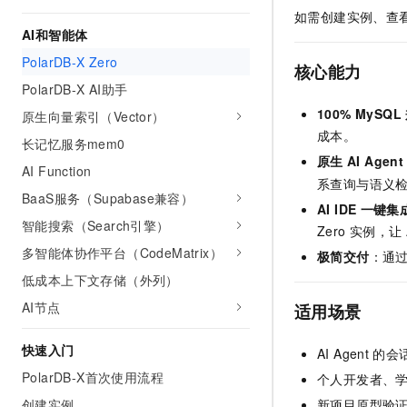
AI 产品 免费试用
网络
如需创建实例、查
安全
云开发大赛
Tableau 订阅
AI和智能体
1亿+ 大模型 tokens 和 
可观测
入门学习赛
中间件
AI空中课堂在线直播课
PolarDB-X Zero
核心能力
140+云产品 免费试用
大模型服务
PolarDB-X AI助手
上云与迁云
产品新客免费试用，最长1
数据库
生态解决方案
100% MySQL
原生向量索引（Vector）
千问AI平台-Token Plan
企业出海
大模型ACA认证体验
大数据计算
成本。
长记忆服务mem0
助力企业全员 AI 认知与能
行业生态解决方案
原生
AI Agent
政企业务
媒体服务
AI Function
千问AI平台-模型体验
开发者生态解决方案
系查询与语义
在线体验全尺寸、多种模态
BaaS服务（Supabase兼容）
企业服务与云通信
AI IDE
一键集
AI 开发和 AI 应用解决
智能搜索（Search引擎）
Happy 系列大模型
Zero
实例，让
域名与网站
多智能体协作平台（CodeMatrix）
极简交付
：通
终端用户计算
低成本上下文存储（外列）
AI节点
适用场景
Serverless
大模型解决方案
快速入门
开发工具
AI Agent
的会
快速部署 Dify，高效搭建 
PolarDB-X首次使用流程
个人开发者、学生
迁移与运维管理
创建实例
新项目原型验