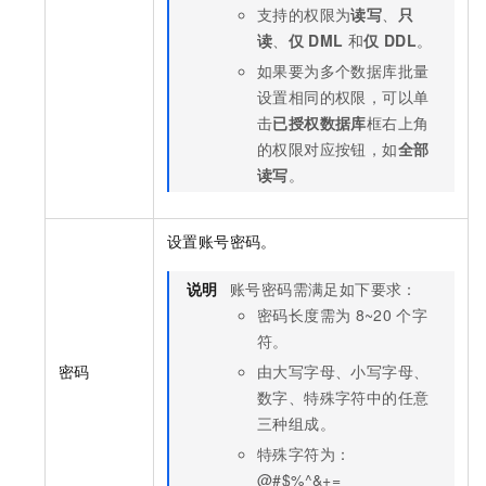
支持的权限为
读写
、
只
读
、
仅
DML
和
仅
DDL
。
如果要为多个数据库批量
设置相同的权限，可以单
击
已授权数据库
框右上角
的权限对应按钮，如
全部
读写
。
设置账号密码。
说明
账号密码需满足如下要求：
密码长度需为
8~20
个字
符。
密码
由大写字母、小写字母、
数字、特殊字符中的任意
三种组成。
特殊字符为：
@#$%^&+=