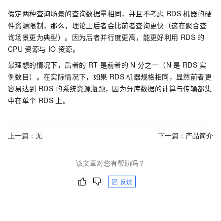
假定两种查询场景的查询数据量相同，并且不考虑
RDS
机器的硬
件资源限制，那么，理论上后者会比前者查询更快（这在聚合查
询场景更为典型）。因为后者并行度更高，能更好利用
RDS
的
CPU
资源与
IO
资源。
最理想的情况下，后者的
RT
是前者的
N
分之一（N
是
RDS
实
例数目）。在实际情况下，如果
RDS
机器规格相同，显然前者更
容易达到
RDS
的系统资源瓶颈，因为分库数据的计算与传输都集
中在单个
RDS
上。
上一篇：无
下一篇：
产品简介
该文章对您有帮助吗？
反馈