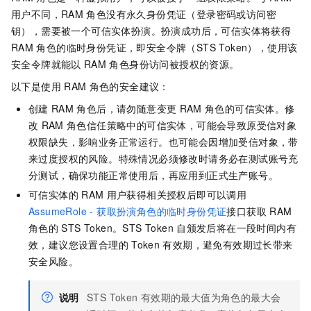
用户不同，RAM
角色没有永久身份凭证（登录密码或访问密
钥），需要被一个可信实体扮演。扮演成功后，可信实体将获得
RAM
角色的临时身份凭证，即安全令牌（STS Token），使用该
安全令牌就能以
RAM
角色身份访问被授权的资源。
以下是使用
RAM
角色的安全建议：
创建
RAM
角色后，请勿随意变更
RAM
角色的可信实体。修
改
RAM
角色信任策略中的可信实体，可能会导致原受信对象
权限缺失，影响业务正常运行。也可能会因增加受信对象，带
来过度授权的风险。特殊情况必须修改时请务必在测试账号充
分测试，确保功能正常使用后，再应用到正式生产账号。
可信实体的
RAM
用户获得相关授权后即可以调用
AssumeRole - 获取扮演角色的临时身份凭证
接口获取
RAM
角色的
STS Token。STS Token
自颁发后将在一段时间内有
效，建议您设置合理的
Token
有效期，避免有效期过长带来
安全风险。
说明
STS Token
有效期的最大值为角色的最大会