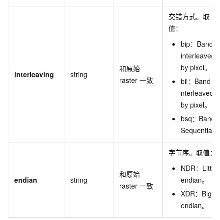
交错方式。取
值：
bip：Band
interleaved
by pixel。
和原始
interleaving
string
raster
一致
bil：Band
nterleaved
by pixel。
bsq：Band
Sequential
字节序。取值：
NDR：Little
和原始
endian
string
endian。
raster
一致
XDR：Big
endian。