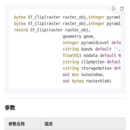
bytea
 ST_Clip(raster raster_obj,
integer
 pyramidLev
bytea
 ST_Clip(raster raster_obj,
integer
 pyramidLev
record
 ST_Clip(raster raster_obj,

                     geometry geom,

integer
 pyramidLevel 
default
cstring
 bands 
default
''
,

float8
[] nodata 
default
NULL
,

cstring
 clipOption 
default
''
cstring
 storageOption 
default
out
box
 outwindow,

out
bytea
 rasterblob)
参数
参数名称
描述