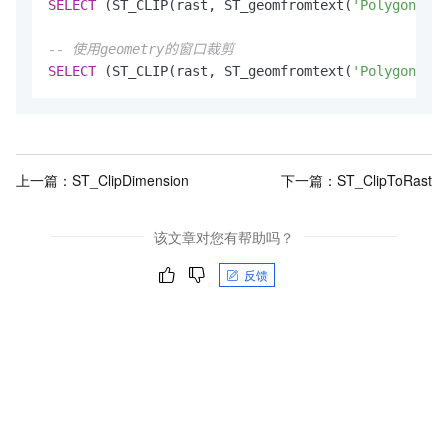
SELECT
 (ST_CLIP(rast, ST_geomfromtext(
'Polygon((0 
-- 使用geometry的窗口裁剪
SELECT
 (ST_CLIP(rast, ST_geomfromtext(
'Polygon((0 
上一篇：
ST_ClipDimension
下一篇：
ST_ClipToRast
该文章对您有帮助吗？
反馈