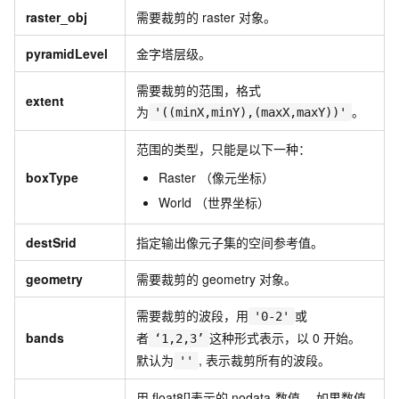
raster_obj
需要裁剪的
raster
对象。
pyramidLevel
金字塔层级。
需要裁剪的范围，格式
extent
为
。
'((minX,minY),(maxX,maxY))'
范围的类型，只能是以下一种：
boxType
Raster （像元坐标）
World （世界坐标）
destSrid
指定输出像元子集的空间参考值。
geometry
需要裁剪的
geometry
对象。
需要裁剪的波段，用
或
'0-2'
bands
者
这种形式表示，以
0
开始。
‘1,2,3’
默认为
, 表示裁剪所有的波段。
''
用
float8[]表示的
nodata
数值。 如果数值