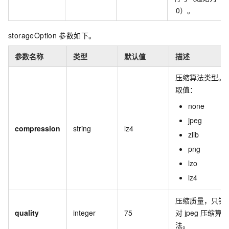
0）。
storageOption
参数如下。
参数名称
类型
默认值
描述
压缩算法类型。
取值：
none
jpeg
compression
string
lz4
zlib
png
lzo
lz4
压缩质量，只针
quality
integer
75
对
jpeg
压缩算
法。