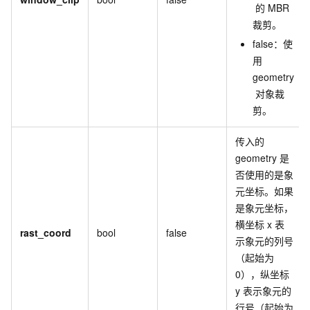
的
MBR
裁剪。
false：使
用
geometry
对象裁
剪。
传入的
geometry
是
否使用的是象
元坐标。如果
是象元坐标，
横坐标
x
表
rast_coord
bool
false
示象元的列号
（起始为
0），纵坐标
y
表示象元的
行号（起始为