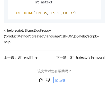
            st_astext

----------------------------------

LINESTRING
(
114
35
,
115
36
,
116
37
)
<-help;script>$icmsDocProps=
{'productMethod':'created','language':'zh-CN',};<-help;/script>-
help;
上一篇：
ST_endTime
下一篇：
ST_trajectoryTemporal
该文章对您有帮助吗？
反馈