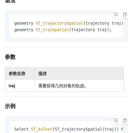
语法
geometry 
ST_trajectorySpatial
(trajectory traj);

geometry 
ST_trajSpatial
(trajectory traj);
参数
参数名称
描述
traj
需要获得几何对象的轨迹。
示例
Select 
ST_AsText
(ST_trajectorySpatial(traj)) FROM 