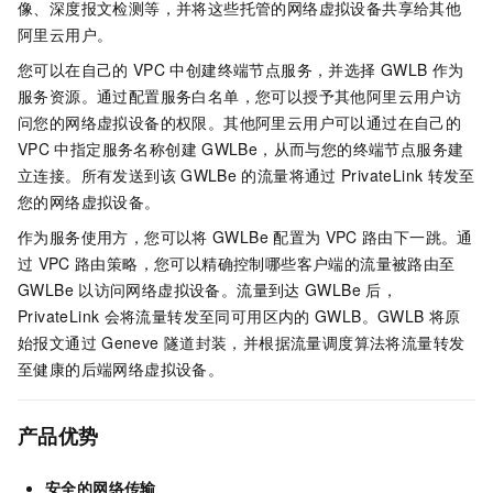
像、深度报文检测等，并将这些托管的网络虚拟设备共享给其他
阿里云用户。
您可以在自己的
VPC
中创建终端节点服务，并选择
GWLB
作为
服务资源。通过配置服务白名单，您可以授予其他阿里云用户访
问您的网络虚拟设备的权限。其他阿里云用户可以通过在自己的
VPC
中指定服务名称创建
GWLBe，从而与您的终端节点服务建
立连接。所有发送到该
GWLBe
的流量将通过
PrivateLink
转发至
您的网络虚拟设备。
作为服务使用方，您可以将
GWLBe
配置为
VPC
路由下一跳。通
过
VPC
路由策略，您可以精确控制哪些客户端的流量被路由至
GWLBe
以访问网络虚拟设备。流量到达
GWLBe
后，
PrivateLink
会将流量转发至同可用区内的
GWLB。GWLB
将原
始报文通过
Geneve
隧道封装，并根据流量调度算法将流量转发
至健康的后端网络虚拟设备。
产品优势
安全的网络传输