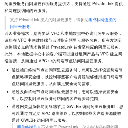
阿里云服务由阿里云作为服务提供方，支持通过
PrivateLink
提供
私网连接访问的云服务。
支持
PrivateLink
接入的阿里云服务，请参见
集成私网连接的
阿里云服务
。
若因业务需求，您需要从
VPC
和本地数据中心访问阿里云服务，
请您在
VPC
中创建终端节点时指定阿里云服务名称。所有发送到
该终端节点的请求将通过
PrivateLink
转发至相应的阿里云服务。
此外，本地数据中心中的客户端可以通过组网产品与
VPC
建立网
络连接，从而通过
VPC
中的终端节点访问阿里云服务。
通过接口终端节点访问阿里云服务时，您可以选择设置终端节
点策略和安全组，以控制哪些客户端资源能够使用接口终端节
点访问阿里云服务，从而满足安全访问需求。
通过反向终端节点访问阿里云服务时，您可以选择设置安全
组，以控制阿里云服务可访问的客户端资源范围。
通过网关型负载均衡终端节点 GWLBe
访问阿里云服务时，您
可以通过自定义
VPC 路由策略，以控制哪些客户端资源能够
通过
GWLBe
访问阿里云服务。
网关终端节点
不依赖于
PrivateLink，仅支持访问有限的阿