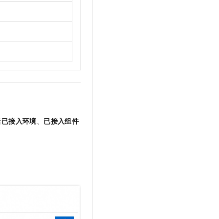
t.diy 一步搞定创意建站
构建大模型应用的安全防护体系
通过自然语言交互简化开发流程,全栈开发支持
通过阿里云安全产品对 AI 应用进行安全防护
括
已接入环境
、
已接入组件