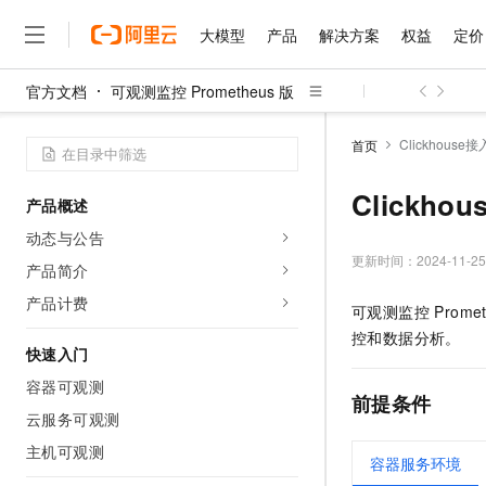
大模型
产品
解决方案
权益
定价
官方文档
可观测监控 Prometheus 版
大模型
产品
解决方案
权益
定价
云市场
伙伴
服务
了解阿里云
精选产品
精选解决方案
普惠上云
产品定价
精选商城
成为销售伙伴
售前咨询
为什么选择阿里云
千问AI平台
Clickhouse接
首页
了解云产品的定价详情
大模型服务平台百炼
千问办公，解锁你的工作
普惠上云 官方力荐
分销伙伴
在线服务
网站建设
什么是云计算
大
大模型服务与应用平台
企业级Agent产品，直接
云服务器38元/年起，超
Clickho
产品概述
咨询伙伴
多端小程序
技术领先
云上成本管理
售后服务
千问大模型
Agency Agents：拥
官方推荐返现计划
大模型
动态与公告
大模型
精选产品
精选解决方案
Salesforce 国际版订阅
稳定可靠
管理和优化成本
多元化、高性能、安全可靠
推荐新用户得奖励，单订单
更新时间：
2024-11-25
销售伙伴合作计划
产品简介
自助服务
友盟天域
安全合规
人工智能与机器学习
AI
文本生成
无影云电脑
HappyHorse 打造一
云工开物
产品计费
可观测监控 Promet
无影生态合作计划
在线服务
观测云
分析师报告
随时随地安全接入的云上超
高校专属算力普惠，学生认
计算
互联网应用开发
Qwen3.8-Max
控和数据分析。
HOT
Salesforce On Alibaba C
工单服务
快速入门
智能体时代全能旗舰模型
Tuya 物联网平台阿里云
研究报告与白皮书
云解析DNS
快速拥有专属 OpenClaw
Consulting Partner 合
大数据
容器
容器可观测
免费试用
短信专区
前提条件
蓝凌 OA
Qwen3.7-Plus
AI 大模型销售与服务生
云服务可观测
现代化应用
存储
天池大赛
能看、能想、能动手的多模
云原生大数据计算服务 Max
解决方案免费试用 新老
电子合同
主机可观测
面向分析的企业级SaaS模
最高领取价值200元试用
安全
容器服务环境
网络与CDN
AI 算法大赛
Qwen3-VL-Plus
畅捷通