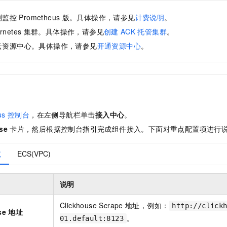
服务生态伙伴
视觉 Coding、空间感知、多模态思考等全面升级
1M上下文，专为长程任务能力而生
云工开物
企业应用
Night Plan 支持 Qwen 3.8-Max
AI 办公
NEW
Red Hat
测监控
Prometheus
版。具体操作，请参见
计费说明
。
30+ 款产品免费体验
夜间 5 折，Qwen/Meoo/TokenPlan 客户专享
AI智能应用
科研合作
ERP
rnetes
集群。具体操作，请参见
创建
ACK
托管集群
。
堂（旗舰版）
SUSE
智能客服
AI 应用构建
大模型原生
云资源中心。具体操作，请参见
开通资源中心
。
CRM
2个月
自动承接线索
建站小程序
Qoder
大模型服务平台百炼-应用模版
OA 办公系统
HOT
NEW
面向真实软件
个人版上线、团队版降价；千问3.8-Max首发发尝鲜
丰富多元化的应用模版和解决方案
力提升
财税管理
模板建站
万有无界
大模型服务平台百炼-智能体
400电话
定制建站
的模型效果
灵活可视化地构建企业级 Agent
us
控制台
，在左侧导航栏单击
接入中心
。
方案
广告营销
模板小程序
秒悟
人工智能平台 PAI
se
卡片，然后根据控制台指引完成组件接入。下面对重点配置项进行
定制小程序
云端极速 AI 
新一代 AI 视频生成模型，深度适配广告营销等场景
AI Native 的算法工程平台，一站式完成建模、训练、推理服务部署
境
ECS(VPC)
APP 开发
建站系统
说明
AI 应用
10分钟微调：让0.6B模型媲美235B模型
多模态数据信
Clickhouse Scrape
地址，例如：
http://click
use 地址
依托云原生高可用架构,实现Dify私有化部署
用1%尺寸在特定领域达到大模型90%以上效果
。
01.default:8123