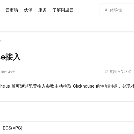
云市场
伙伴
服务
了解阿里云
AI 特惠
数据与 API
成为产品伙伴
企业增值服务
最佳实践
价格计算器
AI 场景体
基础软件
产品伙伴合
阿里云认证
市场活动
配置报价
大模型
入
自助选配和估算价格
新方式
域名与网站
睿译宝，AI翻译排版一步到位
智启 AI 普惠权益
产品生态集成认证中心
企业支持计划
云上春晚
千问官方 MaaS 平台，为开发者和 Agent 而生，新用户赠送 1 亿 + tokens 额度
云服务器 EC
Qwen Aud
AI Coding
阿里云Maa
2026 阿里云
为企业打
数据集
Windows
大模型认证
模型
NEW
NEW
交付可用成果
值低价云产品抢先购
提供智能易用的域名与建站服务
上传文档即自动完成翻译和格式还原
至高享 1亿+免费 tokens，加速 Al 应用落地
安全可靠、弹
智能编程，一键
use接入
产品生态伙伴
专家技术服务
云上奥运之旅
弹性计算合作
阿里云中企出
手机三要素
宝塔 Linux
全部认证
价格优势
有专属领域专家
对象存储 OSS
GLM-5.2：长任务时代开源旗舰模型
阿里云 OPC 创新助力计划
云数据库 RD
即刻拥有 DeepS
AI 电商营销
产品生态伙伴工作台
企业增值服务台
云栖战略参考
云存储合作计
云栖大会
身份实名认证
CentOS
训练营
推动算力普惠，释放技术红利
的大模型服务
最高返9万
多领域专家智能体,一键组建 AI 虚拟交付团队
至高百万元 Token 补贴，加速一人公司成长
稳定、安全、高性价比、高性能的云存储服务
真正可用的 1M 上下文,一次完成代码全链路开发
轻松解锁专属 Dee
从图文生成到
复制 MD 格式
 08:14:25
云上的中国
数据库合作计
活动全景
短信
Docker
图片和
站式影视创作平台
人工智能平台 PAI
Hermes Agent，打造自进化智能体
Token Plan 模型订阅计划
Qoder
5 分钟轻松部署
AI 广告创作
企业成长
大模型
NEW
信息公告
heus 版
可通过配置接入参数主动拉取
Clickhouse
的性能指标，实现
看见新力量
云网络合作计
OCR 文字识别
JAVA
级电脑
证享300元代金券
可视化编排打通从文字构思到成片全链路闭环
一站式AI开发、训练和推理服务
自主进化，持久记忆，越用越聪明
Qwen3.8-Max 首发尝鲜，限时加量 10 倍，夜间低至2折
面向真实软件
图文、视频一
Kimi-K3
HappyHors
NEW
魔搭 Mode
loud
服务实践
官网公告
Kimi 最新旗舰模型，长程编程与推理利器
让文字生成流
金融模力时刻
Salesforce O
版
发票查验
全能环境
Qoder CN
Claude Code + GStack 打造工程团队
千问办公，限时限量积分加倍
云原生数据库 P
低代码高效构
AI 建站
NEW
作计划
计划
创新中心
魔搭 ModelSc
健康状态
让AI从“聊天伙伴”进化为能干活的“数字员工”
覆盖公网/内网、递归/权威、移动APP等全场景解析服务
安装技能 GStack，拥有专属 AI 工程团队
你的AI工作搭子，覆盖日常办公高频场景
基于千问大模型等，支持代码智能生成、研发智能问答
0 代码专业建
客户案例
天气预报查询
操作系统
Deepseek-v4-pro
HappyHors
态合作计划
态智能体模型
旗舰 MoE 大模型，百万上下文与顶尖推理能力
图生视频，流
Compute
同享
容器服务 Kubernetes 版 ACK
万小智 AI 建站低至 15元/月
云防火墙
AI 短剧/漫剧
快递物流查询
WordPress
成为服务伙
高校合作
式云数据仓库
点，立即开启云上创新
提供一站式管理容器应用的 K8s 服务
送.CN域名，送备案服务码
云原生的云上
AI助力短剧
ECS(VPC)
GLM-5.2
Wan2.7-T
Ubuntu