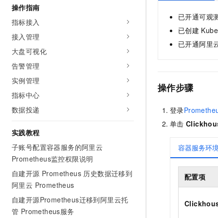
操作指南
AI 产品 免费试用
网络
安全
云开发大赛
Tableau 订阅
已开通可观
1亿+ 大模型 tokens 和 
指标接入
可观测
入门学习赛
已创建
Kube
中间件
AI空中课堂在线直播课
接入管理
140+云产品 免费试用
大模型服务
已开通阿里
上云与迁云
产品新客免费试用，最长1
数据库
大盘可视化
生态解决方案
千问AI平台-Token Plan
告警管理
企业出海
大模型ACA认证体验
大数据计算
助力企业全员 AI 认知与能
实例管理
行业生态解决方案
操作步骤
政企业务
媒体服务
千问AI平台-模型体验
指标中心
开发者生态解决方案
在线体验全尺寸、多种模态
数据投递
企业服务与云通信
登录
Promethe
AI 开发和 AI 应用解决
Happy 系列大模型
单击
Clickhou
域名与网站
实践教程
子账号配置容器服务的阿里云
容器服务环
终端用户计算
Prometheus监控权限说明
Serverless
大模型解决方案
自建开源 Prometheus 历史数据迁移到
配置项
阿里云 Prometheus
开发工具
快速部署 Dify，高效搭建 
自建开源Prometheus迁移到阿里云托
Clickho
迁移与运维管理
管 Prometheus服务