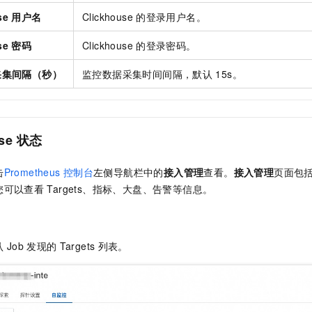
一个 AI 助手
即刻拥有 DeepSeek-R1 满血版
超强辅助，Bol
use 用户名
Clickhouse
的登录用户名。
在企业官网、通讯软件中为客户提供 AI 客服
多种方案随心选，轻松解锁专属 DeepSeek
use 密码
Clickhouse
的登录密码。
s 采集间隔（秒）
监控数据采集时间间隔，默认
15s。
se
状态
击
Prometheus
控制台
左侧导航栏中的
接入管理
查看。
接入管理
页面包
您可以查看
Targets、指标、大盘、告警等信息。
认
Job
发现的
Targets
列表。