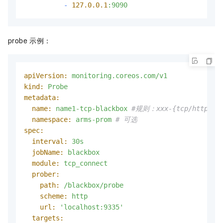
-
127.0
.0
.1
:9090
probe 示例：
apiVersion:
monitoring.coreos.com/v1
kind:
Probe
metadata:
name:
name1-tcp-blackbox
#规则：xxx-{tcp/http/pin
namespace:
arms-prom
# 可选
spec:
interval:
30s
jobName:
blackbox
module:
tcp_connect
prober:
path:
/blackbox/probe
scheme:
http
url:
'localhost:9335'
targets: