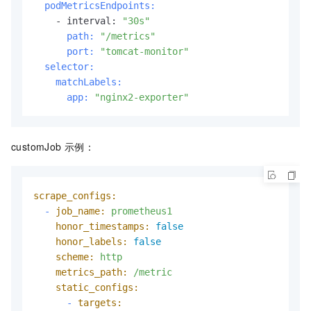
  podMetricsEndpoints:
    - interval: 
"30s"
      path:
"/metrics"
      port:
"tomcat-monitor"
  selector:
    matchLabels:
      app:
"nginx2-exporter"
customJob 示例：
scrape_configs:
-
job_name:
prometheus1
honor_timestamps:
false
honor_labels:
false
scheme:
http
metrics_path:
/metric
static_configs:
-
targets: