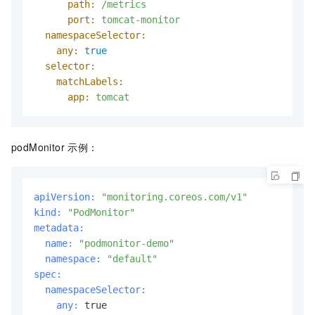
path:
/metrics
port:
tomcat-monitor
namespaceSelector:
any:
true
selector:
matchLabels:
app:
tomcat
podMonitor 示例：
apiVersion:
"monitoring.coreos.com/v1"
kind:
"PodMonitor"
metadata:
  name:
"podmonitor-demo"
  namespace:
"default"
spec:
  namespaceSelector:
    any: