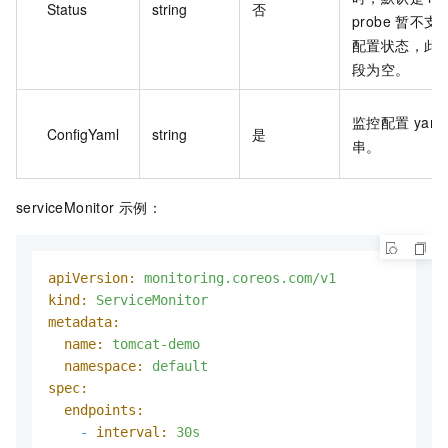
Status
string
否
probe 暂不支
配置状态，此
段为空。
监控配置 yaml
ConfigYaml
string
是
串。
serviceMonitor 示例：
apiVersion:
monitoring.coreos.com/v1
kind:
ServiceMonitor
metadata:
name:
tomcat-demo
namespace:
default
spec:
endpoints:
-
interval:
30s