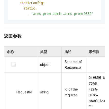
staticConfig:
static:
-
'arms-prom-admin.arms-prom:9335'
返回参数
名称
类型
描述
示例值
Schema of
object
Response
21E85B16-
75A6-
Id of the
429A-
RequestId
string
request
9F65-
8AAC9A54*
***