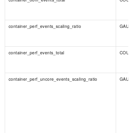
container_perf_events_scaling_ratio
GAUG
container_perf_events_total
COUN
container_perf_uncore_events_scaling_ratio
GAUG