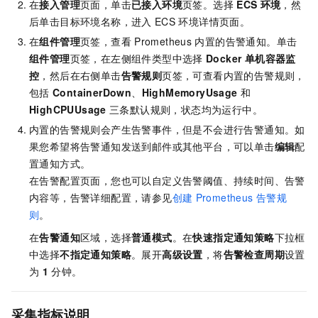
在
接入管理
页面，单击
已接入环境
页签。选择
ECS
环境
，然
后单击目标环境名称，进入
ECS
环境详情页面。
在
组件管理
页签，查看
Prometheus
内置的告警通知。单击
组件管理
页签，在左侧组件类型中选择
Docker 单机容器监
控
，然后在右侧单击
告警规则
页签，可查看内置的告警规则，
包括
ContainerDown
、
HighMemoryUsage
和
HighCPUUsage
三条默认规则，状态均为运行中。
内置的告警规则会产生告警事件，但是不会进行告警通知。如
果您希望将告警通知发送到邮件或其他平台，可以单击
编辑
配
置通知方式。
在告警配置页面，您也可以自定义告警阈值、持续时间、告警
内容等，告警详细配置，请参见
创建
Prometheus
告警规
则
。
在
告警通知
区域，选择
普通模式
。在
快速指定通知策略
下拉框
中选择
不指定通知策略
。展开
高级设置
，将
告警检查周期
设置
为
1
分钟。
采集指标说明