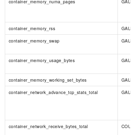
container_memory_numa_pages
GAUG
container_memory_rss
GAUG
container_memory_swap
GAUG
container_memory_usage_bytes
GAUG
container_memory_working_set_bytes
GAUG
container_network_advance_tcp_stats_total
GAUG
container_network_receive_bytes_total
COUN