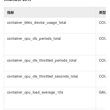
指标
类型
container_blkio_device_usage_total
COUN
container_cpu_cfs_periods_total
COUN
container_cpu_cfs_throttled_periods_total
COUN
container_cpu_cfs_throttled_seconds_total
COUN
container_cpu_load_average_10s
GAUG