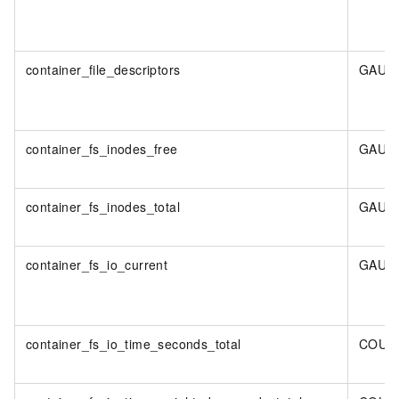
container_file_descriptors
GAUG
container_fs_inodes_free
GAUG
container_fs_inodes_total
GAUG
container_fs_io_current
GAUG
container_fs_io_time_seconds_total
COUN