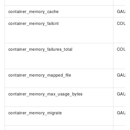
container_memory_cache
GAUG
container_memory_failcnt
COUN
container_memory_failures_total
COUN
container_memory_mapped_file
GAUG
container_memory_max_usage_bytes
GAUG
container_memory_migrate
GAUG