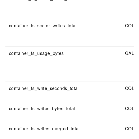
container_fs_sector_writes_total
COUN
container_fs_usage_bytes
GAUG
container_fs_write_seconds_total
COUN
container_fs_writes_bytes_total
COUN
container_fs_writes_merged_total
COUN