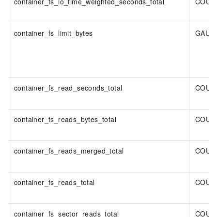
container_fs_io_time_weighted_seconds_total
COUN
container_fs_limit_bytes
GAUG
container_fs_read_seconds_total
COUN
container_fs_reads_bytes_total
COUN
container_fs_reads_merged_total
COUN
container_fs_reads_total
COUN
container_fs_sector_reads_total
COUN