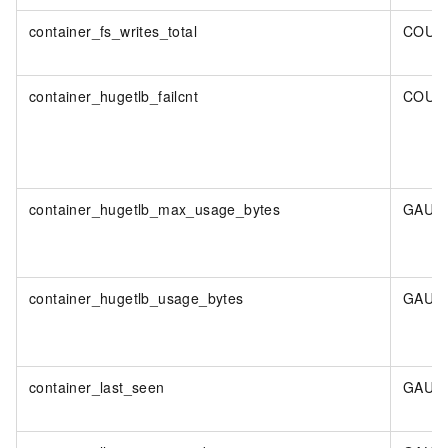
container_fs_writes_total
COUN
container_hugetlb_failcnt
COUN
container_hugetlb_max_usage_bytes
GAUG
container_hugetlb_usage_bytes
GAUG
container_last_seen
GAUG