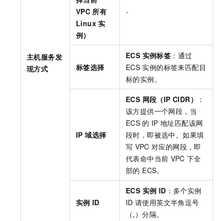
VPC
所有
-
Linux
实
例）
ECS 实例标签
：通过
主机服务发
标签选择
ECS
实例的标签来匹配目
现方式
标的实例。
ECS 网段（IP CIDR）
：
该方提供一个网段，当
ECS
的
IP
地址匹配该网
IP 域选择
段时，即被选中。如果填
写
VPC
对应的网段，即
代表命中当前
VPC
下全
部的 ECS。
ECS 实例 ID
：多个实例
实例
ID
ID
请使用英文半角逗号
（,）分隔。