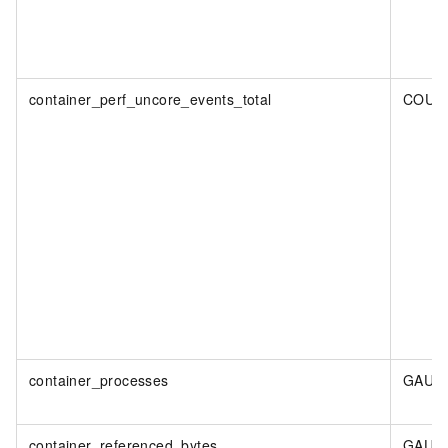
container_perf_uncore_events_total
COUN
container_processes
GAUG
container_referenced_bytes
GAUG