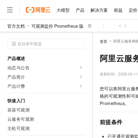
大模型
产品
解决方案
权益
定价
官方文档
可观测监控 Prometheus 版
大模型
产品
解决方案
权益
定价
云市场
伙伴
服务
了解阿里云
精选产品
精选解决方案
普惠上云
产品定价
精选商城
成为销售伙伴
售前咨询
为什么选择阿里云
千问AI平台
阿里云服务网格
首页
了解云产品的定价详情
大模型服务平台百炼
千问办公，解锁你的工作
普惠上云 官方力荐
分销伙伴
在线服务
网站建设
什么是云计算
大
大模型服务与应用平台
企业级Agent产品，直接
云服务器38元/年起，超
阿里云服
产品概述
咨询伙伴
多端小程序
技术领先
云上成本管理
售后服务
千问大模型
Agency Agents：拥
官方推荐返现计划
大模型
动态与公告
大模型
精选产品
精选解决方案
Salesforce 国际版订阅
稳定可靠
管理和优化成本
多元化、高性能、安全可靠
推荐新用户得奖励，单订单
更新时间：
2026-06-11
销售伙伴合作计划
产品简介
自助服务
友盟天域
安全合规
人工智能与机器学习
AI
文本生成
无影云电脑
HappyHorse 打造一
云工开物
产品计费
您可以将阿里云服务
无影生态合作计划
在线服务
观测云
分析师报告
随时随地安全接入的云上超
高校专属算力普惠，学生认
计算
互联网应用开发
Qwen3.8-Max
格的可观测性和可
HOT
Salesforce On Alibaba C
工单服务
快速入门
智能体时代全能旗舰模型
Tuya 物联网平台阿里云
研究报告与白皮书
Prometheus。
云解析DNS
快速拥有专属 OpenClaw
Consulting Partner 合
大数据
容器
容器可观测
免费试用
短信专区
蓝凌 OA
Qwen3.7-Plus
AI 大模型销售与服务生
云服务可观测
现代化应用
存储
天池大赛
前提条件
能看、能想、能动手的多模
云原生大数据计算服务 Max
解决方案免费试用 新老
电子合同
主机可观测
面向分析的企业级SaaS模
最高领取价值200元试用
安全
网络与CDN
AI 算法大赛
Qwen3-VL-Plus
已开通可观测
畅捷通