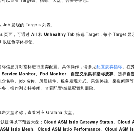
您可以查看
Targets、指标、大盘、告警等信息。
一个 AI 助手
即刻拥有 DeepSeek-R1 满血版
超强辅助，Bol
在企业官网、通讯软件中为客户提供 AI 客服
多种方案随心选，轻松解锁专属 DeepSeek
认
Job
发现的
Targets
列表。
ts
页面，可通过
All
和
Unhealthy
Tab 筛选 Target，每个 Targe
get 以红色字体标记。
指标信息并对指标进行废弃配置。具体操作，请参见
配置废弃指标
。在
、
Service Monitor
、
Pod Monitor
、
自定义采集
和
指标废弃
。选择
自
含名称、job 名称、所属组件、服务发现方式、采集路径、采集间隔
任务，操作列支持关闭、查看配置/编辑配置和删除。
单击大盘名称，查看对应
Grafana
大盘。
默认提供以下预置大盘：
Cloud ASM Istio Gateway Status
、
Cloud A
ASM Istio Mesh
、
Cloud ASM Istio Performance
、
Cloud ASM Is