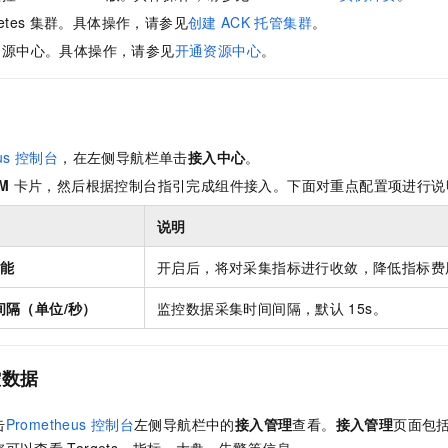
服务生态伙伴
视觉 Coding、空间感知、多模态思考等全面升级
1M上下文，专为长程任务能力而生
云工开物
企业应用
Night Plan 支持 Qwen 3.8-Max
AI 办公
NEW
etes
集群。具体操作，请参见
创建
ACK
托管集群
。
Red Hat
30+ 款产品免费体验
夜间 5 折，Qwen/Meoo/TokenPlan 客户专享
AI智能应用
科研合作
资源中心。具体操作，请参见
开通资源中心
。
ERP
堂（旗舰版）
SUSE
智能客服
AI 应用构建
大模型原生
CRM
2个月
自动承接线索
建站小程序
Qoder
大模型服务平台百炼-应用模版
OA 办公系统
HOT
NEW
面向真实软件
个人版上线、团队版降价；千问3.8-Max首发发尝鲜
丰富多元化的应用模版和解决方案
us
控制台
，在左侧导航栏单击
接入中心
。
力提升
财税管理
模板建站
M
卡片，然后根据控制台指引完成组件接入。下面对重点配置项进行说
万有无界
大模型服务平台百炼-智能体
400电话
定制建站
的模型效果
灵活可视化地构建企业级 Agent
说明
方案
广告营销
模板小程序
秒悟
人工智能平台 PAI
功能
开启后，将对采集指标进行收敛，降低指标费
定制小程序
云端极速 AI 
新一代 AI 视频生成模型，深度适配广告营销等场景
AI Native 的算法工程平台，一站式完成建模、训练、推理服务部署
采集间隔（单位/秒）
监控数据采集时间间隔，默认
15s。
APP 开发
建站系统
控数据
AI 应用
10分钟微调：让0.6B模型媲美235B模型
多模态数据信
依托云原生高可用架构,实现Dify私有化部署
用1%尺寸在特定领域达到大模型90%以上效果
击
Prometheus
控制台
左侧导航栏中的
接入管理
查看。
接入管理
页面包