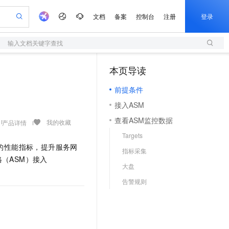
文档
备案
控制台
注册
登录
输入文档关键字查找
验
作计划
器
AI 活动
专业服务
服务伙伴合作计划
开发者社区
加入我们
服务平台百炼
阿里云 OPC 创新助力计划
本页导读
（1）
一站式生成采购清单，支持单品或批量购买
S
io：打造专属 AI 语音助手
S产品伙伴计划（繁花）
峰会
造的大模型服务与应用开发平台
轻量应用服务器
一句话生成原生可编辑精美 PPT 文稿
AI 生产力先锋
Al MaaS 服务伙伴赋能合作
域名
博文
Careers
至高可申请百万元
前提条件
性可伸缩的云计算服务
开启高性价比 AI 编程新体验
Qwen-Audio-3.0-Realtime 端到端实时语音角色扮演
输入一句话想法, 轻松生成专业的 PPT
先锋实践拓展 AI 生产力的边界
快速构建应用程序和网站，即刻迈出上云第一步
Token 补贴，五大权
计划
海大会
伙伴信用分合作计划
商标
问答
社会招聘
接入ASM
益加速 OPC 成功
S
eek-V4-Pro
数字证书管理服务（原SSL证书）
一键部署幻兽帕鲁游戏服务器
飞天发布时刻
HOT
划
备案
电子书
校园招聘
查看ASM监控数据
pSeek-V4-Pro
视频创作，一键激活电商全链路生产力
全托管，含MySQL、PostgreSQL、SQL Server、MariaDB多引擎
实现全站HTTPS，呈现可信的WEB访问
一键购买专属联机服务器，轻松开启游戏
所见，即是所愿
我的收藏
产品详情
更多支持
划
公司注册
镜像站
Targets
视频生成
语音识别与合成
专属 QwenPaw
短信服务
漫剧工坊：一站式动画创作平台
AI 实训营
HOT
的性能指标，提升服务网
合作伙伴培训与认证
指标采集
划
上云迁移
的智能体编程平台
站生成，高效打造优质广告素材
从聊天伙伴进化为能主动干活的本地数字员工
快速生产连贯的高质量长漫剧
从基础到进阶，Agent 创客手把手教你
国内短信简单易用，安全可靠，秒级触达，全球覆盖200+国家和地区。
e-1.1-T2V
Qwen3-TTS-Flash
（ASM）接入
lScope
我要反馈
查询合作伙伴
大盘
畅细腻的高质量视频
离线语音合成大模型，多语言方言自适应，低延迟高稳定
n Alibaba Cloud ISV 合作
代维服务
olarDB
建企业门户网站
大数据开发治理平台 DataWorks
10 分钟搭建微信、支付宝小程序
告警规则
创新加速
ope
登录合作伙伴管理后台
我要建议
站，无忧落地极速上线
以可视化方式快速构建移动和 PC 门户网站
100%兼容MySQL、PostgreSQL，兼容Oracle，支持集中和分布式
高效部署网站，快速应用到小程序
Data Agent 驱动的一站式 Data+AI 开发治理平台
e-1.1-I2V
Cosyvoice-V3-Flash
安全
畅自然，细节丰富
高表现力语音合成大模型，语音克隆听感自然
我要投诉
上云场景组合购
伴
边界网络安全防护产品
漫剧创作，剧本、分镜、视频高效生成
覆盖90%+业务场景，专享组合折扣价
2V
VPN
Fun-ASR