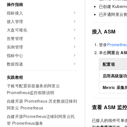
操作指南
AI 产品 免费试用
网络
安全
云开发大赛
已创建
Kubern
Tableau 订阅
1亿+ 大模型 tokens 和 
指标接入
已开通阿里云
可观测
入门学习赛
中间件
AI空中课堂在线直播课
接入管理
140+云产品 免费试用
大模型服务
上云与迁云
产品新客免费试用，最长1
数据库
大盘可视化
接入
ASM
生态解决方案
千问AI平台-Token Plan
告警管理
企业出海
大模型ACA认证体验
大数据计算
登录
Promethe
助力企业全员 AI 认知与能
实例管理
行业生态解决方案
政企业务
单击
阿里云
AS
媒体服务
千问AI平台-模型体验
指标中心
开发者生态解决方案
在线体验全尺寸、多种模态
数据投递
企业服务与云通信
配置项
AI 开发和 AI 应用解决
Happy 系列大模型
域名与网站
启用高级版
实践教程
子账号配置容器服务的阿里云
终端用户计算
Metric 
Prometheus监控权限说明
Serverless
大模型解决方案
自建开源 Prometheus 历史数据迁移到
查看
ASM
监
阿里云 Prometheus
开发工具
快速部署 Dify，高效搭建 
自建开源Prometheus迁移到阿里云托
已接入的组件可单
迁移与运维管理
管 Prometheus服务