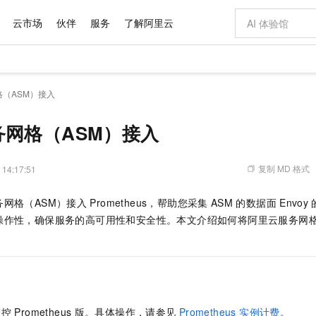
云市场
伙伴
服务
了解阿里云
AI 特惠
数据与 API
成为产品伙伴
企业增值服务
最佳实践
价格计算器
AI 场景体
基础软件
产品伙伴合
阿里云认证
市场活动
配置报价
大模型
（ASM）接入
自助选配和估算价格
新方式
域名与网站
睿译宝，AI翻译排版一步到位
智启 AI 普惠权益
产品生态集成认证中心
企业支持计划
云上春晚
千问官方 MaaS 平台，为开发者和 Agent 而生，新用户赠送 1 亿 + tokens 额度
云服务器 EC
Qwen Aud
AI Coding
阿里云Maa
2026 阿里云
为企业打
数据集
Windows
大模型认证
模型
NEW
NEW
交付可用成果
值低价云产品抢先购
提供智能易用的域名与建站服务
上传文档即自动完成翻译和格式还原
至高享 1亿+免费 tokens，加速 Al 应用落地
安全可靠、弹
智能编程，一键
务网格（ASM）接入
产品生态伙伴
专家技术服务
云上奥运之旅
弹性计算合作
阿里云中企出
手机三要素
宝塔 Linux
全部认证
价格优势
有专属领域专家
对象存储 OSS
GLM-5.2：长任务时代开源旗舰模型
阿里云 OPC 创新助力计划
云数据库 RD
即刻拥有 DeepS
AI 电商营销
产品生态伙伴工作台
企业增值服务台
云栖战略参考
云存储合作计
云栖大会
身份实名认证
CentOS
训练营
推动算力普惠，释放技术红利
的大模型服务
最高返9万
多领域专家智能体,一键组建 AI 虚拟交付团队
至高百万元 Token 补贴，加速一人公司成长
稳定、安全、高性价比、高性能的云存储服务
真正可用的 1M 上下文,一次完成代码全链路开发
轻松解锁专属 Dee
从图文生成到
复制 MD 格式
 14:17:51
云上的中国
数据库合作计
活动全景
短信
Docker
图片和
站式影视创作平台
人工智能平台 PAI
Hermes Agent，打造自进化智能体
Token Plan 模型订阅计划
Qoder
5 分钟轻松部署
AI 广告创作
企业成长
大模型
NEW
信息公告
网格（ASM）接入
Prometheus，帮助您采集
ASM
的数据面
Envoy
看见新力量
云网络合作计
OCR 文字识别
JAVA
级电脑
证享300元代金券
可视化编排打通从文字构思到成片全链路闭环
一站式AI开发、训练和推理服务
自主进化，持久记忆，越用越聪明
Qwen3.8-Max 首发尝鲜，限时加量 10 倍，夜间低至2折
面向真实软件
图文、视频一
Kimi-K3
HappyHors
操作性，确保服务的高可用性和安全性。本文介绍如何将阿里云服务网格
NEW
魔搭 Mode
loud
服务实践
官网公告
Kimi 最新旗舰模型，长程编程与推理利器
让文字生成流
金融模力时刻
Salesforce O
版
发票查验
全能环境
Qoder CN
Claude Code + GStack 打造工程团队
千问办公，限时限量积分加倍
云原生数据库 P
低代码高效构
AI 建站
NEW
作计划
计划
创新中心
魔搭 ModelSc
健康状态
让AI从“聊天伙伴”进化为能干活的“数字员工”
覆盖公网/内网、递归/权威、移动APP等全场景解析服务
安装技能 GStack，拥有专属 AI 工程团队
你的AI工作搭子，覆盖日常办公高频场景
基于千问大模型等，支持代码智能生成、研发智能问答
0 代码专业建
客户案例
天气预报查询
操作系统
Deepseek-v4-pro
HappyHors
态合作计划
态智能体模型
旗舰 MoE 大模型，百万上下文与顶尖推理能力
图生视频，流
Compute
同享
容器服务 Kubernetes 版 ACK
万小智 AI 建站低至 15元/月
云防火墙
AI 短剧/漫剧
快递物流查询
WordPress
成为服务伙
高校合作
式云数据仓库
点，立即开启云上创新
提供一站式管理容器应用的 K8s 服务
送.CN域名，送备案服务码
云原生的云上
AI助力短剧
GLM-5.2
Wan2.7-T
监控
Prometheus
版。具体操作，请参见
Prometheus 实例计费
。
Ubuntu