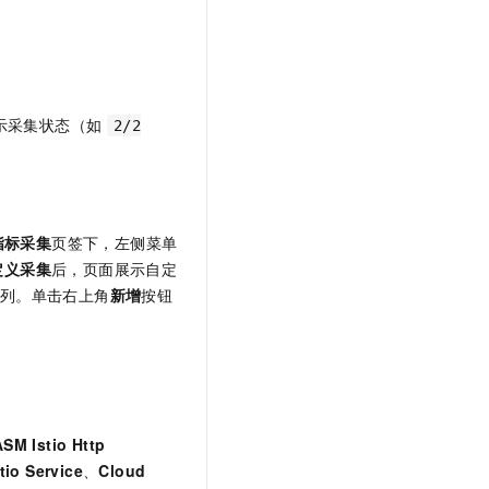
t.diy 一步搞定创意建站
构建大模型应用的安全防护体系
通过自然语言交互简化开发流程,全栈开发支持
通过阿里云安全产品对 AI 应用进行安全防护
t 显示采集状态（如
2/2
指标采集
页签下，左侧菜单
定义采集
后，页面展示自定
等列。单击右上角
新增
按钮
SM Istio Http
tio Service
、
Cloud