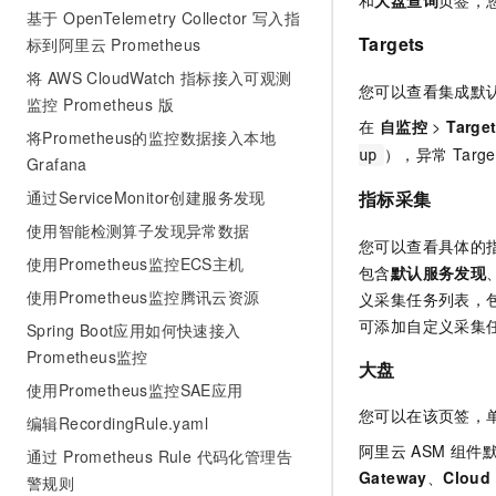
和
大盘查询
页签，
10 分钟在聊天系统中增加
基于 OpenTelemetry Collector 写入指
专有云
Targets
标到阿里云 Prometheus
将 AWS CloudWatch 指标接入可观测
您可以查看集成默
监控 Prometheus 版
在
自监控
>
Targe
将Prometheus的监控数据接入本地
），异常 Tar
up
Grafana
通过ServiceMonitor创建服务发现
指标采集
使用智能检测算子发现异常数据
您可以查看具体的
使用Prometheus监控ECS主机
包含
默认服务发现
使用Prometheus监控腾讯云资源
义采集任务列表，包
可添加自定义采集
Spring Boot应用如何快速接入
Prometheus监控
大盘
使用Prometheus监控SAE应用
您可以在该页签，
编辑RecordingRule.yaml
阿里云
ASM
组件
通过 Prometheus Rule 代码化管理告
Gateway
、
Cloud 
警规则