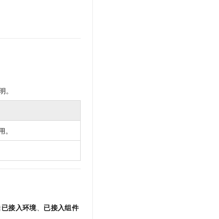
文戏情感细腻自然，动作戏激烈拳拳到肉，实现更强表演能力
支持中英文自由切换，具备更强的噪声鲁棒性
云聚AI 严选权益
SSL 证书
，一键激活高效办公新体验
精选AI产品，从模型到应用全链提效
堡垒机
AI 用量加速计划
应用
防火墙
、识别商机，让客服更高效、服务更出色。
新老同享，达量后返
千问办公
主机安全
NEW
的智能体编程平台
一站式AI生产力平台
AI 应用及服务市场
明。
伶鹊
企业级人与Agent协作平台，接入和调度多个数字员工
智能客服平台，对话机器人、对话分析、智能外呼
AI 应用
大模型服务平台百炼 - 全妙
大模型
用。
应用创作平台
多模态内容创作工具，已接入 DeepSeek
自然语言处理
数据标注
机器学习
息提取
与 AI 智能体进行实时音视频通话
从文本、图片、视频中提取结构化的属性信息
构建支持视频理解的 AI 音视频实时通话应用
括
已接入环境
、
已接入组件