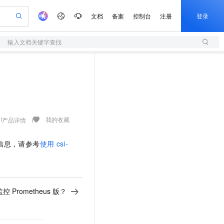
文档
备案
控制台
注册
登录
输入文档关键字查找
验
作计划
器
AI 活动
专业服务
服务伙伴合作计划
开发者社区
加入我们
服务平台百炼
阿里云 OPC 创新助力计划
？
一站式生成采购清单，支持单品或批量购买
S
可编辑精美 PPT 文稿
S产品伙伴计划（繁花）
峰会
造的大模型服务与应用开发平台
轻量应用服务器
Agency Agents：拥有专属领域专家
AI 生产力先锋
Al MaaS 服务伙伴赋能合作
域名
博文
Careers
至高可申请百万元
性可伸缩的云计算服务
 轻松生成专业的 PPT
开启高性价比 AI 编程新体验
先锋实践拓展 AI 生产力的边界
快速构建应用程序和网站，即刻迈出上云第一步
多领域专家智能体,一键组建 AI 虚拟交付团队
Token 补贴，五大权
计划
海大会
伙伴信用分合作计划
商标
问答
社会招聘
益加速 OPC 成功
S
帕鲁游戏服务器
数字证书管理服务（原SSL证书）
HappyHorse 打造一站式影视创作平台
飞天发布时刻
HOT
划
备案
电子书
校园招聘
联机服务器，轻松开启游戏
视频创作，一键激活电商全链路生产力
全托管，含MySQL、PostgreSQL、SQL Server、MariaDB多引擎
实现全站HTTPS，呈现可信的WEB访问
所见，即是所愿
可视化编排打通从文字构思到成片全链路闭环
我的收藏
产品详情
更多支持
划
公司注册
镜像站
视频生成
语音识别与合成
 智能体与工作流应用
短信服务
漫剧工坊：一站式动画创作平台
AI 实训营
信息，请参考
使用
csi-
合作伙伴培训与认证
划
上云迁移
的智能体编程平台
站生成，高效打造优质广告素材
通过阿里云百炼高效搭建AI应用,助力高效开发
快速生产连贯的高质量长漫剧
从基础到进阶，Agent 创客手把手教你
国内短信简单易用，安全可靠，秒级触达，全球覆盖200+国家和地区。
e-1.1-T2V
Qwen3-TTS-Flash
lScope
我要反馈
查询合作伙伴
畅细腻的高质量视频
离线语音合成大模型，多语言方言自适应，低延迟高稳定
n Alibaba Cloud ISV 合作
代维服务
olarDB
建企业门户网站
大数据开发治理平台 DataWorks
10 分钟搭建微信、支付宝小程序
创新加速
ope
登录合作伙伴管理后台
我要建议
站，无忧落地极速上线
以可视化方式快速构建移动和 PC 门户网站
100%兼容MySQL、PostgreSQL，兼容Oracle，支持集中和分布式
高效部署网站，快速应用到小程序
Data Agent 驱动的一站式 Data+AI 开发治理平台
e-1.1-I2V
Cosyvoice-V3-Flash
 Prometheus 版？
安全
畅自然，细节丰富
高表现力语音合成大模型，语音克隆听感自然
我要投诉
上云场景组合购
伴
边界网络安全防护产品
漫剧创作，剧本、分镜、视频高效生成
覆盖90%+业务场景，专享组合折扣价
2V
VPN
Fun-ASR