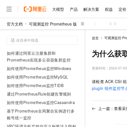
Prometheus监控
大模型
产品
解决方案
权益
定价
使用Prometheus监控SAE应用
编辑RecordingRule.yaml
官方文档
可观测监控 Prometheus 版
通过 Prometheus Rule 代码化管理告
大模型
产品
解决方案
权益
定价
云市场
伙伴
服务
了解阿里云
精选产品
精选解决方案
普惠上云
产品定价
精选商城
成为销售伙伴
售前咨询
为什么选择阿里云
警规则
千问AI平台
可观测监控 Prom
首页
了解云产品的定价详情
大模型服务平台百炼
睿译宝，AI翻译排版一
普惠上云 官方力荐
分销伙伴
在线服务
网站建设
什么是云计算
大
如何使用Pushgateway推送数据
大模型服务与应用平台
上传文档即自动完成翻译和
云服务器38元/年起，超
为什么获取不
如何通过阿里云注册集群和
咨询伙伴
多端小程序
技术领先
云上成本管理
售后服务
Prometheus实现多云容器集群监控
千问大模型
GLM-5.2：长任务时代
官方推荐返现计划
大模型
大模型
精选产品
精选解决方案
Salesforce 国际版订阅
稳定可靠
管理和优化成本
多元化、高性能、安全可靠
推荐新用户得奖励，单订单
更新时间：
2024-07-03
如何使用Prometheus监控Windows
销售伙伴合作计划
自助服务
友盟天域
安全合规
人工智能与机器学习
AI
文本生成
如何使用Prometheus监控MySQL
无影云电脑
Hermes Agent，打造
云工开物
请检查
ACK CSI
组
无影生态合作计划
在线服务
观测云
分析师报告
如何使用Prometheus监控TiDB
随时随地安全接入的云上超
自主进化，持久记忆，越用
高校专属算力普惠，学生认
计算
互联网应用开发
Qwen3.8-Max
plugin
组件监控节
HOT
Salesforce On Alibaba C
工单服务
通过PrometheusRule创建告警规则
智能体时代全能旗舰模型
Tuya 物联网平台阿里云
研究报告与白皮书
云解析DNS
快速拥有专属 OpenClaw
Consulting Partner 合
大数据
容器
免费试用
短信专区
如何使用Prometheus监控Cassandra
蓝凌 OA
Qwen3.7-Plus
AI 大模型销售与服务生
上一篇：
查看采
现代化应用
存储
天池大赛
基于Prometheus全局聚合实例进行多
能看、能想、能动手的多模
云原生大数据计算服务 Max
解决方案免费试用 新老
电子合同
账号统一监控
面向分析的企业级SaaS模
最高领取价值200元试用
安全
网络与CDN
AI 算法大赛
Qwen3-VL-Plus
畅捷通
VPC环境主机监控自定义标签注入指标