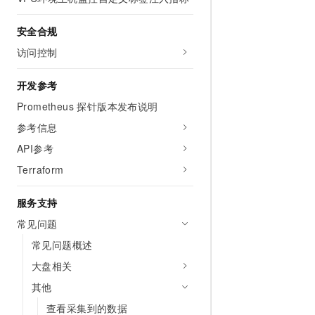
AI 产品 免费试用
网络
安全
云开发大赛
Tableau 订阅
1亿+ 大模型 tokens 和 
安全合规
可观测
入门学习赛
中间件
AI空中课堂在线直播课
访问控制
140+云产品 免费试用
大模型服务
上云与迁云
产品新客免费试用，最长1
数据库
开发参考
生态解决方案
千问AI平台-Token Plan
企业出海
大模型ACA认证体验
大数据计算
Prometheus 探针版本发布说明
助力企业全员 AI 认知与能
行业生态解决方案
政企业务
参考信息
媒体服务
千问AI平台-模型体验
开发者生态解决方案
API参考
在线体验全尺寸、多种模态
企业服务与云通信
AI 开发和 AI 应用解决
Terraform
Happy 系列大模型
域名与网站
服务支持
终端用户计算
常见问题
Serverless
常见问题概述
大模型解决方案
大盘相关
开发工具
快速部署 Dify，高效搭建 
其他
迁移与运维管理
查看采集到的数据