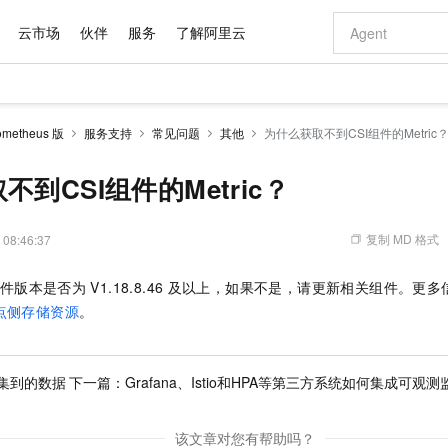
云市场
伙伴
服务
了解阿里云
AI 特惠
数据与 API
成为产品伙伴
企业增值服务
最佳实践
价格计算器
AI 场景体
基础软件
产品伙伴合
阿里云认证
市场活动
配置报价
大模型
etheus 版
服务支持
常见问题
其他
为什么获取不到CSI组件的Metric
自助选配和估算价格
步到位
域名与网站
智启 AI 普惠权益
产品生态集成认证中心
企业支持计划
云上春晚
Qwen Audio：打造专属 AI 语音助手
千问官方 MaaS 平台，为开发者和 Agent 而生，新用户赠送 1 亿 + tokens 额度
云服务器 EC
一句话生成原生
AI Coding
阿里云Maa
2026 阿里云
为企业打
数据集
Windows
大模型认证
模型
NEW
NEW
格式还原
值低价云产品抢先购
提供智能易用的域名与建站服务
至高享 1亿+免费 tokens，加速 Al 应用落地
Qwen-Audio-3.0-Realtime 端到端实时语音角色扮演
安全可靠、弹
输入一句话想法,
智能编程，一键
到CSI组件的Metric？
产品生态伙伴
专家技术服务
云上奥运之旅
弹性计算合作
阿里云中企出
手机三要素
宝塔 Linux
全部认证
价格优势
开源旗舰模型
对象存储 OSS
即刻拥有 DeepSeek-V4-Pro
阿里云 OPC 创新助力计划
云数据库 RD
一键部署幻兽
AI 电商营销
产品生态伙伴工作台
企业增值服务台
云栖战略参考
云存储合作计
云栖大会
身份实名认证
CentOS
训练营
推动算力普惠，释放技术红利
的大模型服务
最高返9万
真正可用的 1M 上下文,一次完成代码全链路开发
轻松解锁专属 DeepSeek-V4-Pro
至高百万元 Token 补贴，加速一人公司成长
稳定、安全、高性价比、高性能的云存储服务
一键购买专属
从图文生成到
复制 MD 格式
 08:46:37
云上的中国
数据库合作计
活动全景
短信
Docker
图片和
自进化智能体
人工智能平台 PAI
5 分钟轻松部署专属 QwenPaw
Token Plan 模型订阅计划
Qoder
高效搭建 AI
AI 广告创作
企业成长
大模型
NEW
HOT
信息公告
件版本是否为
V1.18.8.46
及以上，如果不是，请更新相关组件。更多
看见新力量
云网络合作计
OCR 文字识别
JAVA
级电脑
越聪明
证享300元代金券
一站式AI开发、训练和推理服务
Qwen3.8-Max 首发尝鲜，限时加量 10 倍，夜间低至2折
从聊天伙伴进化为能主动干活的本地数字员工
面向真实软件
图文、视频一
Kimi-K3
HappyHors
点侧存储资源
。
NEW
魔搭 Mode
loud
服务实践
官网公告
Kimi 最新旗舰模型，长程编程与推理利器
让文字生成流
金融模力时刻
Salesforce O
版
发票查验
全能环境
Qoder CN
Claude Code + GStack 打造工程团队
千问办公，限时限量积分加倍
云原生数据库 P
低代码高效构
AI 建站
NEW
作计划
计划
创新中心
魔搭 ModelSc
健康状态
让AI从“聊天伙伴”进化为能干活的“数字员工”
覆盖公网/内网、递归/权威、移动APP等全场景解析服务
安装技能 GStack，拥有专属 AI 工程团队
你的AI工作搭子，覆盖日常办公高频场景
基于千问大模型等，支持代码智能生成、研发智能问答
0 代码专业建
客户案例
天气预报查询
操作系统
Deepseek-v4-pro
HappyHors
态合作计划
集到的数据
下一篇：
Grafana、Istio和HPA等第三方系统如何集成可观测监控
态智能体模型
旗舰 MoE 大模型，百万上下文与顶尖推理能力
图生视频，流
Compute
同享
容器服务 Kubernetes 版 ACK
万小智 AI 建站低至 15元/月
云防火墙
AI 短剧/漫剧
快递物流查询
WordPress
成为服务伙
高校合作
式云数据仓库
点，立即开启云上创新
提供一站式管理容器应用的 K8s 服务
送.CN域名，送备案服务码
云原生的云上
AI助力短剧
GLM-5.2
Wan2.7-T
该文章对您有帮助吗？
Ubuntu