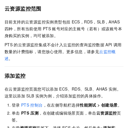
云资源监控范围
目前支持的云资源监控实例类型包括
ECS，RDS，SLB，AHAS
四种，所有当前使用
PTS
账号对应的主账号（若有）或该账号本
身购买的实例，均可被添加。
PTS
的云资源监控集成不会计入云监控的查询监控数据
API
调用
数量的计费指标，请您放心使用。更多信息，请参见
云监控概
述
。
添加监控
在云资源监控页面您可以添加
ECS、RDS、SLB、AHAS
实例。
这里以添加
SLB
实例为例，介绍添加监控的具体操作。
登录
PTS
控制台
，在左侧导航栏选择
性能测试
>
创建场景
。
单击
PTS
压测
，在创建或编辑场景页面，单击
云资源监控
页
签。
在
云资源监控
页签下，选择
ECS
卡片，然后单击
+添加实