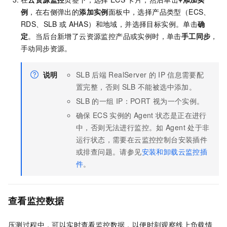
例
，在右侧弹出的
添加实例
面板中，选择产品类型（ECS、
RDS、SLB
或
AHAS）和地域，并选择目标实例。单击
确
定
。当后台新增了云资源监控产品或实例时，单击
手工同步
，
手动同步资源。
说明
SLB
后端
RealServer
的
IP
信息需要配
置完整，否则
SLB
不能被选中添加。
SLB
的一组
IP：PORT
视为一个实例。
确保
ECS
实例的
Agent
状态是正在进行
中，否则无法进行监控。如
Agent
处于非
运行状态，需要在云监控控制台安装插件
或排查问题。请参见
安装和卸载云监控插
件
。
查看监控数据
压测过程中，可以实时查看监控数据，以便时刻观察线上负载情