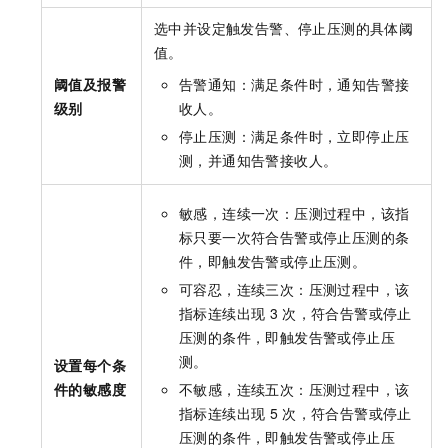
选中并设定触发告警、停止压测的具体阈
值。
阈值及报警
告警通知：满足条件时，通知告警接
级别
收人。
停止压测：满足条件时，立即停止压
测，并通知告警接收人。
敏感，连续一次：压测过程中，该指
标只要一次符合告警或停止压测的条
件，即触发告警或停止压测。
可容忍，连续三次：压测过程中，该
指标连续出现
3
次，符合告警或停止
压测的条件，即触发告警或停止压
测。
设置每个条
件的敏感度
不敏感，连续五次：压测过程中，该
指标连续出现
5
次，符合告警或停止
压测的条件，即触发告警或停止压