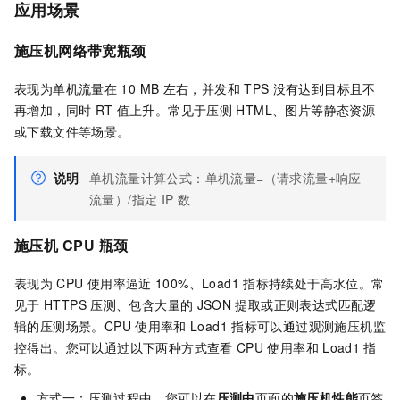
应用场景
施压机网络带宽瓶颈
表现为单机流量在
10 MB
左右，并发和
TPS
没有达到目标且不
再增加，同时
RT
值上升。常见于压测
HTML、图片等静态资源
或下载文件等场景。
说明
单机流量计算公式：单机流量=（请求流量+响应
流量）/指定
IP
数
施压机
CPU
瓶颈
表现为
CPU
使用率逼近
100%、Load1
指标持续处于高水位。常
见于
HTTPS
压测、包含大量的
JSON
提取或正则表达式匹配逻
辑的压测场景。CPU
使用率和
Load1
指标可以通过观测施压机监
控得出。您可以通过以下两种方式查看
CPU
使用率和
Load1
指
标。
方式一：压测过程中，您可以在
压测中
页面的
施压机性能
页签