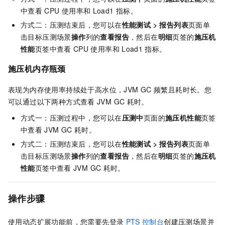
中查看
CPU
使用率和
Load1
指标。
方式二：压测结束后，您可以在
性能测试
>
报告列表
页面单
击目标压测场景
操作
列的
查看报告
，然后在
明细
页签的
施压机
性能
页签中查看
CPU
使用率和
Load1
指标。
施压机内存瓶颈
表现为内存使用率持续处于高水位，JVM GC
频繁且耗时长。您
可以通过以下两种方式查看
JVM GC
耗时。
方式一：压测过程中，您可以在
压测中
页面的
施压机性能
页签
中查看
JVM GC
耗时。
方式二：压测结束后，您可以在
性能测试
>
报告列表
页面单
击目标压测场景
操作
列的
查看报告
，然后在
明细
页签的
施压机
性能
页签中查看
JVM GC
耗时。
操作步骤
使用动态扩展功能前，您需要先登录
PTS
控制台
创建压测场景并