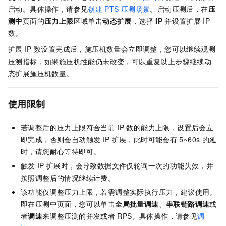
启动。具体操作，请参见
创建
PTS
压测场景
。启动压测后，在
压
测中
页面的
压力上限
区域单击
动态扩展
，选择
IP
并设置扩展
IP
数。
扩展
IP
数设置完成后，施压机数量会立即调整，您可以继续观测
压测指标，如果施压机性能仍未改变，可以重复以上步骤继续动
态扩展施压机数量。
使用限制
若调整后的压力上限符合当前
IP
数的能力上限，设置后会立
即完成，否则会自动触发
IP
扩展，此时可能会有
5~60s
的延
时，请您耐心等待即可。
触发
IP
扩展时，会导致数据文件仅轮询一次的功能失效，并
按照调整后的情况继续计费。
该功能仅调整压力上限，若需调整实际执行压力，建议使用。
即在压测中页面，您可以单击
全局批量调速
、
串联链路调速
或
者
调速
来调整压测的并发或者
RPS。具体操作，请参见
调