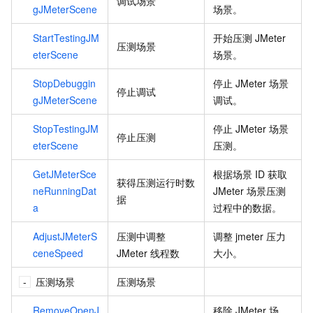
调试场景
gJMeterScene
场景。
StartTestingJM
开始压测
JMeter
压测场景
eterScene
场景。
StopDebuggin
停止
JMeter
场景
停止调试
gJMeterScene
调试。
StopTestingJM
停止
JMeter
场景
停止压测
eterScene
压测。
GetJMeterSce
根据场景
ID
获取
获得压测运行时数
neRunningDat
JMeter
场景压测
据
a
过程中的数据。
AdjustJMeterS
压测中调整
调整
jmeter
压力
ceneSpeed
JMeter
线程数
大小。
压测场景
压测场景
RemoveOpenJ
移除
JMeter
场