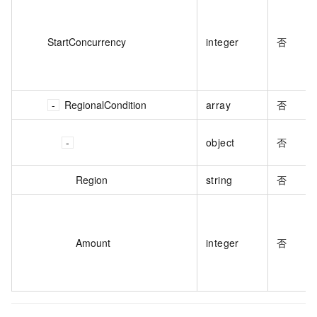
StartConcurrency
integer
否
RegionalCondition
array
否
object
否
Region
string
否
Amount
integer
否