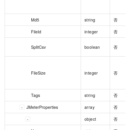
Md5
string
否
FileId
integer
否
SplitCsv
boolean
否
FileSize
integer
否
Tags
string
否
JMeterProperties
array
否
object
否