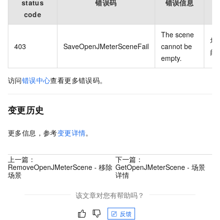
status
错误码
错误信息
code
The scene
场
403
SaveOpenJMeterSceneFail
cannot be
能
empty.
访问
错误中心
查看更多错误码。
变更历史
更多信息，参考
变更详情
。
上一篇：
下一篇：
RemoveOpenJMeterScene - 移除
GetOpenJMeterScene - 场景
场景
详情
该文章对您有帮助吗？
反馈