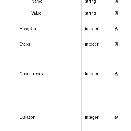
Name
string
否
Value
string
否
RampUp
integer
否
Steps
integer
否
Concurrency
integer
否
Duration
integer
是