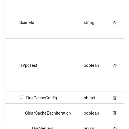
SceneId
string
否
IsVpcTest
boolean
否
DnsCacheConfig
object
否
ClearCacheEachIteration
boolean
否
DnsServers
array
否