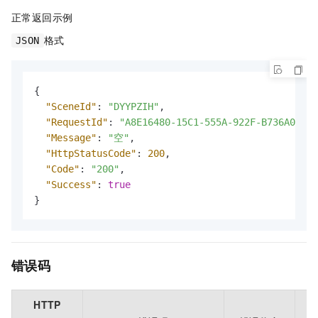
正常返回示例
格式
JSON
{
"SceneId"
:
"DYYPZIH"
,
"RequestId"
:
"A8E16480-15C1-555A-922F-B736A005E5
"Message"
:
"空"
,
"HttpStatusCode"
:
200
,
"Code"
:
"200"
,
"Success"
:
true
}
错误码
HTTP