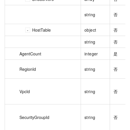
string
否
HostTable
object
否
string
否
AgentCount
integer
是
RegionId
string
否
VpcId
string
否
SecurityGroupId
string
否