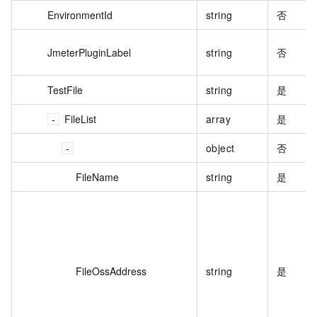
EnvironmentId
string
否
JmeterPluginLabel
string
否
TestFile
string
是
FileList
array
是
object
否
FileName
string
是
FileOssAddress
string
是