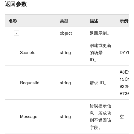
返回参数
名称
类型
描述
示例值
object
返回示例。
创建或更新
SceneId
string
的场景
DYYPZ
ID。
A8E16
15C1-
RequestId
string
请求 ID。
922F-
B736A
错误提示信
息，若成功
Message
string
空
则不返回该
字段。