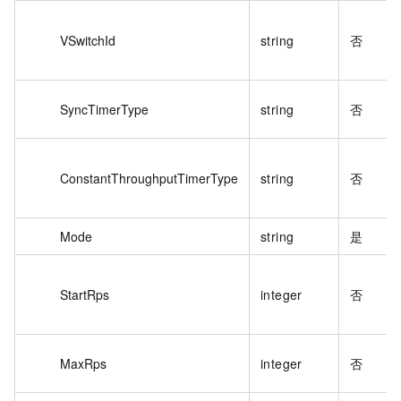
VSwitchId
string
否
SyncTimerType
string
否
ConstantThroughputTimerType
string
否
Mode
string
是
StartRps
integer
否
MaxRps
integer
否