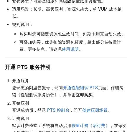
套餐类型：可选基础版和高级版按量抵扣资源包。
适用场景：长期、高频压测，资源包越大，单
VUM
成本越
低。
规则说明：
购买时您可指定资源包生效时间，到期未用完自动失效。
可叠加购买，优先扣除资源包额度，超出部分转按量计
费。更多信息，请参见
使用说明
。
开通
PTS
服务指引
开通服务
登录您的阿里云账号，访问
开通性能测试
PTS
页面。仔细阅
读《性能测试服务协议》，并单击
立即购买
。
开始压测
开通成功后，
登录
PTS
控制台
，即可
创建压测场景
。
计费说明
默认计费模式：系统将自动启用
按量计费（后付费）
，在每次