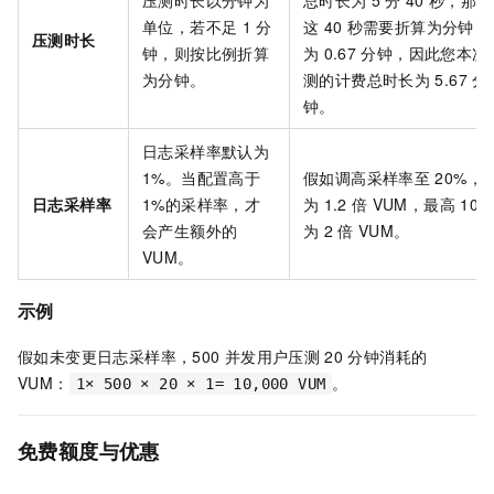
单位，若不足
1
分
这
40
秒需要折算为分钟，
压测时长
钟，则按比例折算
为
0.67
分钟，因此您本次
为分钟。
测的计费总时长为
5.67
分
钟。
日志采样率默认为
1%。当配置高于
假如调高采样率至
20%，
日志采样率
1%的采样率，才
为
1.2
倍
VUM，最高
100
会产生额外的
为
2
倍
VUM。
VUM。
示例
假如未变更日志采样率，500
并发用户压测
20
分钟消耗的
VUM：
。
1× 500 × 20 × 1= 10,000 VUM
免费额度与优惠