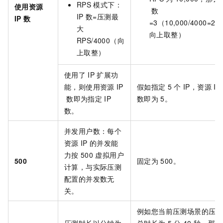
RPS
模式下：
使用资源
数
IP
数=压测最
IP
数
=3（10,000/4000=2.
大
向上取整）
RPS/4000（向
上取整）
使用了
IP
扩展功
能，则使用资源
IP
假如指定
5
个
IP，资源
IP
数即为指定
IP
数即为
5。
数。
并发用户数：每个
资源
IP
的并发能
力按
500
虚拟用户
500
固定为
500。
计算，与实际压测
配置的并发数无
关。
例如您当前压测场景的压测
压测时长以分钟为
总时长为
5
分
40
秒，那么