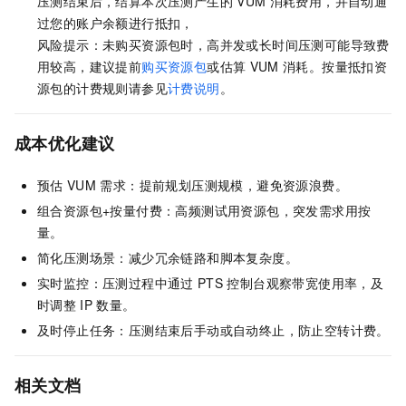
压测结束后，结算本次压测产生的
VUM
消耗费用，并自动通
过您的账户余额进行抵扣，
风险提示：未购买资源包时，高并发或长时间压测可能导致费
用较高，建议提前
购买资源包
或估算
VUM
消耗。按量抵扣资
源包的计费规则请参见
计费说明
。
成本优化建议
预估
VUM
需求：提前规划压测规模，避免资源浪费。
组合资源包+按量付费：高频测试用资源包，突发需求用按
量。
简化压测场景：减少冗余链路和脚本复杂度。
实时监控：压测过程中通过
PTS
控制台观察带宽使用率，及
时调整
IP
数量。
及时停止任务：压测结束后手动或自动终止，防止空转计费。
相关文档