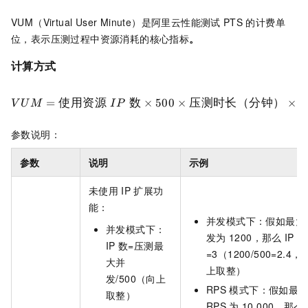
VUM（Virtual User Minute）是阿里云性能测试
PTS
的计费单
位，表示压测过程中资源消耗的核心指标
。
计算方式
=
使用资源
数
×
500
×
压测时长（分钟）
×
V
U
M
I
P
参数说明：
参数
说明
示例
未使用
IP
扩展功
能：
并发模式下：假如最大
并发模式下：
发为
1200，那么
IP
数
IP
数=压测最
=3（1200/500=2.4，
大并
上取整）
发/500（向上
RPS
模式下：假如最
取整）
RPS
为
10,000，那么