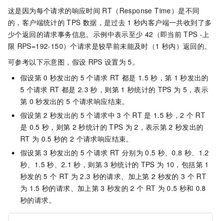
这是因为每个请求的响应时间
RT（Response Time）是不同
的，客户端统计的
TPS
数据，是过去
1
秒内客户端一共收到了多
少个返回的请求事务信息。示例中表示至少
42（即当前
TPS -上
限
RPS=192-150）个请求是较早前未能及时（1
秒内）返回的。
可参考以下示意图，假设
RPS
设置为
5。
假设第
0
秒发出的
5
个请求
RT
都是
1.5
秒，第
1
秒发出的
5
个请求
RT
都是
2.3
秒，则第
1
秒统计的
TPS
为
5，表示
第
0
秒发出的
5
个请求响应结束。
假设第
2
秒发出的
5
个请求中
3
个
RT
是
1.5
秒，2
个
RT
是
0.5
秒，则第
2
秒统计的
TPS
为
2，表示第
2
秒发出的
RT
为
0.5
秒的
2
个请求响应结束。
假设第
3
秒发出的
5
个请求
RT
分别为
0.5
秒、0.8
秒、1.2
秒、1.5
秒、2.1
秒，则第
3
秒统计的
TPS
为
10，包括第
1
秒发的
5
个
RT
为
2.3
秒的请求、加上第
2
秒发的
3
个
RT
为
1.5
秒的请求、加上第
3
秒发的
2
个
RT
为
0.5
秒和
0.8
秒的请求。