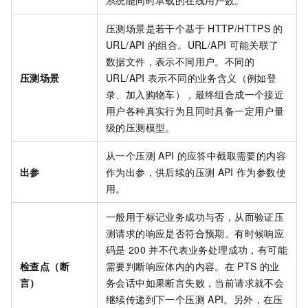
系统能同时承载的在线用户数。
压测场景是若干个基于
HTTP/HTTPS
的
URL/API
的组合。URL/API
可能关联了
数据文件，表示不同用户。不同的
压测场景
URL/API
表示不同的业务含义（例如登
录、加入购物车），最终组合成一个接近
用户各种真实行为且同时具备一定用户量
级的压测模型。
从一个压测
API
的应答中截取需要的内容
出参
作为出参，供后续的压测
API
作为参数使
用。
一般用于标记业务成功与否，从而验证压
测请求的响应是否符合预期。有时候响应
码是
200
并不代表业务处理成功，有可能
检查点（断
需要判断响应体内的内容。在
PTS
的业
言）
务会话中如果断言失败，当前请求就不会
继续传递到下一个压测
API。另外，在压