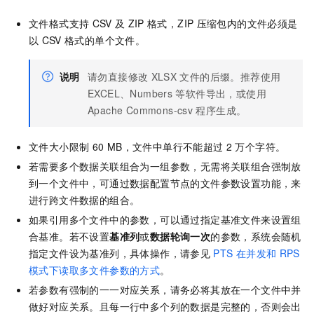
文件格式支持
CSV
及
ZIP
格式，ZIP
压缩包内的文件必须是
以
CSV
格式的单个文件。
说明
请勿直接修改
XLSX
文件的后缀。推荐使用
EXCEL、Numbers
等软件导出，或使用
Apache Commons-csv
程序生成。
文件大小限制
60 MB，文件中单行不能超过
2
万个字符。
若需要多个数据关联组合为一组参数，无需将关联组合强制放
到一个文件中，可通过数据配置节点的文件参数设置功能，来
进行跨文件数据的组合。
如果引用多个文件中的参数，可以通过指定基准文件来设置组
合基准。若不设置
基准列
或
数据轮询一次
的参数，系统会随机
指定文件设为基准列，具体操作，请参见
PTS
在并发和
RPS
模式下读取多文件参数的方式
。
若参数有强制的一一对应关系，请务必将其放在一个文件中并
做好对应关系。且每一行中多个列的数据是完整的，否则会出