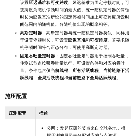
设置
延迟基准
和
可变跨度
。延迟基准为固定停顿时间，可
变跨度为随机停顿时间的最大值。统一随机定时器的停顿
时长为延迟基准所设的固定停顿时间加上可变跨度所设时
间范围内的随机值。各随机值出现的概率相等。
高斯定时器
：高斯定时器与统一随机定时器类似，同样用
于设置停顿时长，可设置
延迟基准
和
可变跨度
。若要求随
机停顿时间符合正态分布，可使用高斯定时器。
固定吞吐量定时器
：固定吞吐量定时器用于控制吞吐量，
使测试节点按照吞吐量执行。可设置条件和对应的吞吐
量。条件包含
仅当前线程
、
所有活跃线程
、
当前链路下活
跃线程
、
全局活跃线程
和
当前链路下全局活跃线程
。
施压配置
压测配置
描述
公网：发起压测的节点来自全球各地，根
据压测的量级来分配对应的节点资源