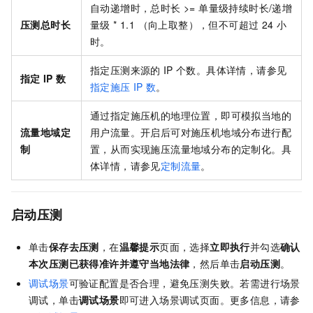
自动递增时，总时长 >= 单量级持续时长/递增
压测总时长
量级 * 1.1 （向上取整），但不可超过
24
小
时。
指定压测来源的
IP
个数。具体详情，请参见
指定
IP
数
指定施压
IP
数
。
通过指定施压机的地理位置，即可模拟当地的
流量地域定
用户流量。开启后可对施压机地域分布进行配
制
置，从而实现施压流量地域分布的定制化。具
体详情，请参见
定制流量
。
启动压测
单击
保存去压测
，在
温馨提示
页面，选择
立即执行
并勾选
确认
本次压测已获得准许并遵守当地法律
，然后单击
启动压测
。
调试场景
可验证配置是否合理，避免压测失败。若需进行场景
调试，单击
调试场景
即可进入场景调试页面。更多信息，请参