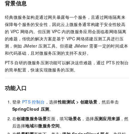
背景信息
经典微服务架构是通过网关暴露每一个服务，且通过网络隔离来
保障每个服务的安全性，因此云上微服务通常构建于安全性较高
的
VPC
网络内。但压测
VPC
内的微服务应用会面临着网络隔离
的难题，传统的解决方案是基于
VPC
网络搭建压测工具进行压
测，例如
JMeter
压测工具。但搭建
JMeter
需要一定的时间成本
和代码基础，且对微服务压测的支持不友好。
PTS
自研的微服务压测功能可以解决这些难题，通过
PTS
控制台
的简单配置，快速实现微服务的压测。
功能入口
登录
PTS
控制台
，选择
性能测试
>
创建场景
，然后单击
SpringCloud
压测
。
在
创建微服务场景
页面，填写
场景名
，选择
压测应用来源
，然
后选择
地域
和
微服务空间
。