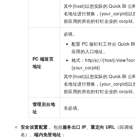
其中{host}以您实际的
Quick BI
公网
名地址进行替换，{your_corpId}以您
前应用的所在的钉钉企业的
corpId。
必填。
配置
PC
版钉钉工作台
Quick BI
应用的入口地址。
PC
端首页
格式：http(s)://{host}/view?corpI
地址
{your_corpId}
其中{host}以您实际的
Quick BI
公网
名地址进行替换，{your_corpId}以您
前应用的所在的钉钉企业的
corpId。
管理后台地
非必填。
址
安全设置配置
， 包括
服务出口 IP
、
重定向 URL
（回调域
名）、
端内免登地址
：