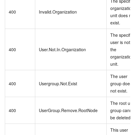
The specifie
organization
400
Invalid.Organization
unit does not
exist.
The specifie
user is not in
400
User.Not.In.Organization
the
organization
unit.
The user
400
Usergroup.Not.Exist
group does
not exist.
The root use
400
UserGroup.Remove.RootNode
group canno
be deleted.
This user