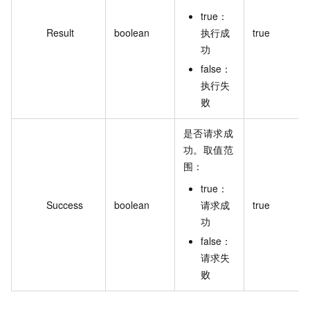
true：
Result
boolean
执行成
true
功
false：
执行失
败
是否请求成
功。取值范
围：
true：
Success
boolean
请求成
true
功
false：
请求失
败