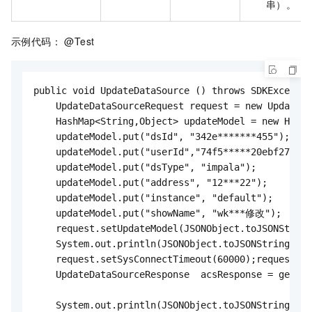
串）。
示例代码： @Test
public void UpdateDataSource () throws SDKExceptio
    UpdateDataSourceRequest request = new UpdateDa
    HashMap<String,Object> updateModel = new HashM
    updateModel.put("dsId", "342e*******455");

    updateModel.put("userId","74f5*****20ebf278c8"
    updateModel.put("dsType", "impala");

    updateModel.put("address", "12***22");

    updateModel.put("instance", "default");

    updateModel.put("showName", "wk***修改");

    request.setUpdateModel(JSONObject.toJSONString
    System.out.println(JSONObject.toJSONString(upd
    request.setSysConnectTimeout(60000);request.se
    UpdateDataSourceResponse  acsResponse = getPop
    System.out.println(JSONObject.toJSONString(acs