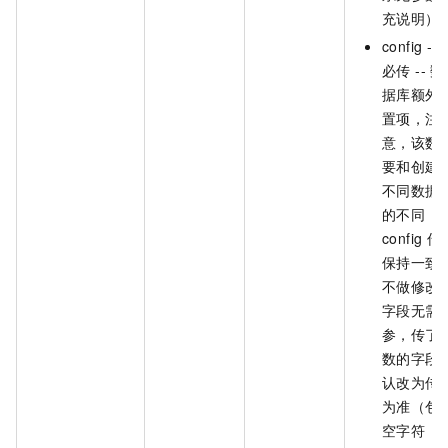
充说明）
config --
必传 -- 数
据库额外
置项，注
意，该数
要和创建
不同数据
的不同
config 传
保持一致
不做修改
字段无需
参，传了
数的字段
认改为传
为准（包
空字符