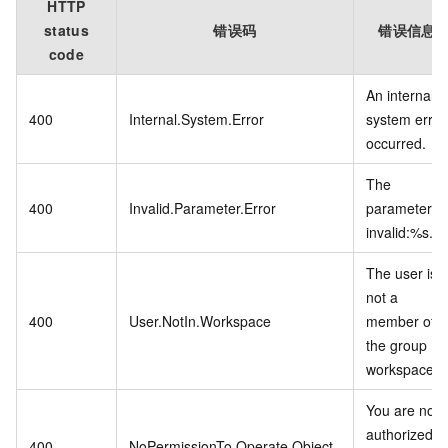
HTTP
status
错误码
错误信息
code
An internal
400
Internal.System.Error
system error
occurred.
The
400
Invalid.Parameter.Error
parameter is
invalid:%s.
The user is
not a
400
User.NotIn.Workspace
member of
the group
workspace.
You are not
authorized
400
NoPermissionTo.Operate.Object