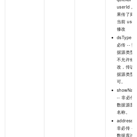
userId，
果传了则
当前 user
修改
dsType --
必传 -- 数
据源类型
不允许修
改，传该
据源类型
可。
showNam
-- 非必传 -
数据源显
名称。
address -
非必传 --
数据库连