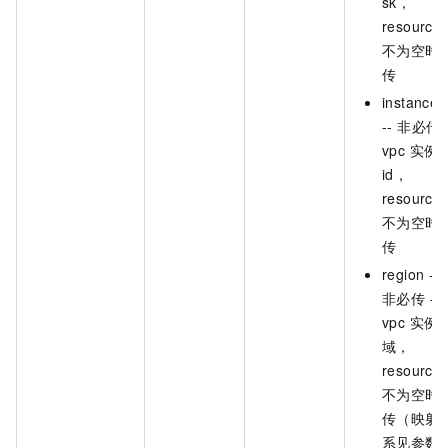
sk，
resource
不为空时
传
instanceI
-- 非必传 -
vpc 实例
id，
resource
不为空时
传
region --
非必传 --
vpc 实例
域，
resource
不为空时
传（映射
系见参数