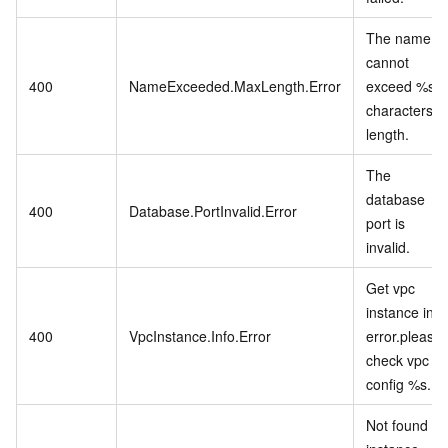
The name
cannot
400
NameExceeded.MaxLength.Error
exceed %s
characters in
length.
The
database
400
Database.PortInvalid.Error
port is
invalid.
Get vpc
instance info
400
VpcInstance.Info.Error
error.please
check vpc
config %s.
Not found