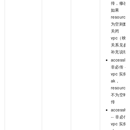
传，修改
如果
resource
为空则默
关闭
vpc（映
关系见参
补充说明
accessId 
非必传 --
vpc 实例
ak，
resource
不为空时
传
accessKe
-- 非必传 -
vpc 实例