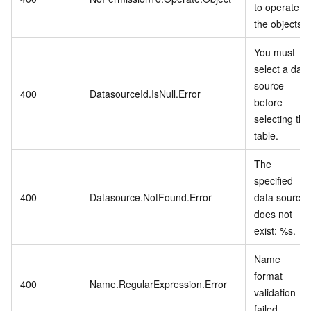
to operate
the objects.
You must
select a data
source
400
DatasourceId.IsNull.Error
before
selecting the
table.
The
specified
400
Datasource.NotFound.Error
data source
does not
exist: %s.
Name
format
400
Name.RegularExpression.Error
validation
failed.