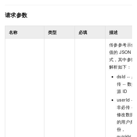
请求参数
名称
类型
必填
描述
传参参考示例
值的 JSON 样
式，其中参数
解析如下：
dsId -- 必
传 -- 数据
源 ID
userId --
非必传 --
修改数据
的用户身
份，
quickbi 的