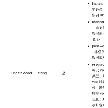
instance -
非必传 --
实例 db
usernam
-- 非必传 -
数据库用
名/ak
password
- 非必传 -
数据库密
resource 
标识 vpc
UpdateModel
string
是
类型，开
vpc 时必
传，若创
时带 vpc
信息，则
改时也必