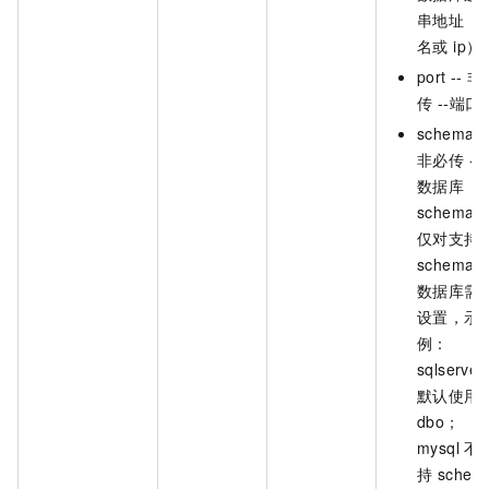
串地址（
名或 ip）
port -- 
传 --端口
schema -
非必传 --
数据库
schema
仅对支持
schema 
数据库需
设置，示
例：
sqlserver
默认使用
dbo；
mysql 不
持 schem