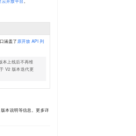
里云开放平台
。
t.diy 一步搞定创意建站
构建大模型应用的安全防护体系
通过自然语言交互简化开发流程,全栈开发支持
通过阿里云安全产品对 AI 应用进行安全防护
口涵盖了
原开放
API
列
版本上线后不再维
于
V2
版本迭代更
、版本说明等信息。更多详