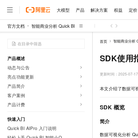
大模型
产品
解决方案
权益
定价
官方文档
智能商业分析 Quick BI
大模型
产品
解决方案
权益
定价
云市场
伙伴
服务
了解阿里云
精选产品
精选解决方案
普惠上云
产品定价
精选商城
成为销售伙伴
售前咨询
为什么选择阿里云
千问AI平台
智能商业分析 Qui
首页
了解云产品的定价详情
大模型服务平台百炼
千问办公，解锁你的工作
普惠上云 官方力荐
分销伙伴
在线服务
网站建设
什么是云计算
大
大模型服务与应用平台
企业级Agent产品，直接
云服务器38元/年起，超
SDK使用
产品概述
咨询伙伴
多端小程序
技术领先
云上成本管理
售后服务
千问大模型
Agency Agents：拥
官方推荐返现计划
大模型
动态与公告
大模型
精选产品
精选解决方案
Salesforce 国际版订阅
稳定可靠
管理和优化成本
多元化、高性能、安全可靠
推荐新用户得奖励，单订单
更新时间：
2025-07-17
销售伙伴合作计划
亮点功能更新
自助服务
友盟天域
安全合规
人工智能与机器学习
AI
文本生成
无影云电脑
HappyHorse 打造一
云工开物
产品简介
本文介绍了数据可
无影生态合作计划
在线服务
观测云
分析师报告
随时随地安全接入的云上超
高校专属算力普惠，学生认
计算
互联网应用开发
客户案例
Qwen3.8-Max
HOT
Salesforce On Alibaba C
工单服务
智能体时代全能旗舰模型
Tuya 物联网平台阿里云
研究报告与白皮书
产品计费
云解析DNS
快速拥有专属 OpenClaw
Consulting Partner 合
SDK
概览
大数据
容器
免费试用
短信专区
蓝凌 OA
Qwen3.7-Plus
AI 大模型销售与服务生
快速入门
现代化应用
存储
天池大赛
简介
能看、能想、能动手的多模
云原生大数据计算服务 Max
解决方案免费试用 新老
电子合同
Quick BI AIPro 入门说明
面向分析的企业级SaaS模
最高领取价值200元试用
安全
网络与CDN
AI 算法大赛
Qwen3-VL-Plus
数据可视化分析
Qu
畅捷通
轻松上手 Quick BI 智能小Q