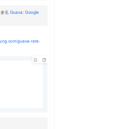
请参见
Guava: Google
dung.com/guava-rate-