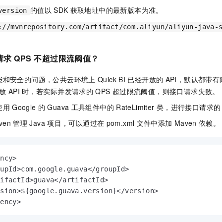
的值以
SDK
获取地址中的最新版本为准。
version
://mvnrepository.com/artifact/com.aliyun/aliyun-java-
请求
QPS
不超过限流阈值？
能和安全的问题，公共云环境上
Quick BI
已经开放的
API，默认都带
放
API
时，若实际并发请求的
QPS
超过限流阈值，则接口请求失败。
使用
Google
的
Guava
工具组件中的
RateLimiter
类，进行接口请求的
ven
管理
Java
项目，可以通过在
pom.xml
文件中添加
Maven
依赖。
ncy>

upId>com.google.guava</groupId>

ifactId>guava</artifactId>

sion>${google.guava.version}</version>

dency>