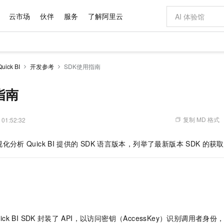
云市场
伙伴
服务
了解阿里云
AI 特惠
数据与 API
成为产品伙伴
企业增值服务
最佳实践
价格计算器
AI 场景体
基础软件
产品伙伴合
阿里云认证
市场活动
配置报价
大模型
ck BI
开发参考
SDK使用指南
自助选配和估算价格
新方式
域名与网站
睿译宝，AI翻译排版一步到位
智启 AI 普惠权益
产品生态集成认证中心
企业支持计划
云上春晚
千问官方 MaaS 平台，为开发者和 Agent 而生，新用户赠送 1 亿 + tokens 额度
云服务器 EC
Qwen Aud
AI Coding
阿里云Maa
2026 阿里云
为企业打
数据集
Windows
大模型认证
模型
NEW
NEW
交付可用成果
值低价云产品抢先购
提供智能易用的域名与建站服务
上传文档即自动完成翻译和格式还原
至高享 1亿+免费 tokens，加速 Al 应用落地
安全可靠、弹
智能编程，一键
指南
产品生态伙伴
专家技术服务
云上奥运之旅
弹性计算合作
阿里云中企出
手机三要素
宝塔 Linux
全部认证
价格优势
有专属领域专家
对象存储 OSS
GLM-5.2：长任务时代开源旗舰模型
阿里云 OPC 创新助力计划
云数据库 RD
即刻拥有 DeepS
AI 电商营销
产品生态伙伴工作台
企业增值服务台
云栖战略参考
云存储合作计
云栖大会
身份实名认证
CentOS
训练营
推动算力普惠，释放技术红利
的大模型服务
最高返9万
多领域专家智能体,一键组建 AI 虚拟交付团队
至高百万元 Token 补贴，加速一人公司成长
稳定、安全、高性价比、高性能的云存储服务
真正可用的 1M 上下文,一次完成代码全链路开发
轻松解锁专属 Dee
从图文生成到
复制 MD 格式
 01:52:32
云上的中国
数据库合作计
活动全景
短信
Docker
图片和
站式影视创作平台
人工智能平台 PAI
Hermes Agent，打造自进化智能体
Token Plan 模型订阅计划
Qoder
5 分钟轻松部署
AI 广告创作
企业成长
大模型
NEW
信息公告
视化分析
Quick BI
提供的
SDK
语言版本，列举了最新版本
SDK
的获取
看见新力量
云网络合作计
OCR 文字识别
JAVA
级电脑
证享300元代金券
可视化编排打通从文字构思到成片全链路闭环
一站式AI开发、训练和推理服务
自主进化，持久记忆，越用越聪明
Qwen3.8-Max 首发尝鲜，限时加量 10 倍，夜间低至2折
面向真实软件
图文、视频一
Kimi-K3
HappyHors
NEW
魔搭 Mode
loud
服务实践
官网公告
Kimi 最新旗舰模型，长程编程与推理利器
让文字生成流
金融模力时刻
Salesforce O
版
发票查验
全能环境
Qoder CN
Claude Code + GStack 打造工程团队
千问办公，限时限量积分加倍
云原生数据库 P
低代码高效构
AI 建站
NEW
作计划
计划
创新中心
魔搭 ModelSc
健康状态
让AI从“聊天伙伴”进化为能干活的“数字员工”
覆盖公网/内网、递归/权威、移动APP等全场景解析服务
安装技能 GStack，拥有专属 AI 工程团队
你的AI工作搭子，覆盖日常办公高频场景
基于千问大模型等，支持代码智能生成、研发智能问答
0 代码专业建
客户案例
天气预报查询
操作系统
Deepseek-v4-pro
HappyHors
态合作计划
态智能体模型
旗舰 MoE 大模型，百万上下文与顶尖推理能力
图生视频，流
Compute
同享
云防火墙
万小智 AI 建站低至 15元/月
容器服务 Kuber
AI 短剧/漫剧
快递物流查询
WordPress
成为服务伙
高校合作
式云数据仓库
点，立即开启云上创新
云原生的云上边界网络安全防护产品
送.CN域名，送备案服务码
提供一站式管理
AI助力短剧
GLM-5.2
Wan2.7-T
ick BI SDK
封装了
API，以访问密钥（AccessKey）识别调用者身
Ubuntu