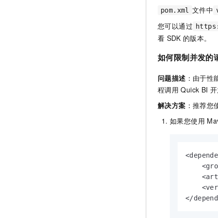
文件中
pom.xml
您可以通过
https
看
SDK
的版本。
如何限制并发的
问题描述
：由于性
程调用
Quick BI
开
解决方案
：推荐您
如果您使用
Ma
<depende
    <gro
    <art
    <ver
</depen