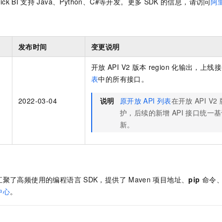
ick BI
支持
Java、Python、C#等开发。更多
SDK
的信息，请访问
阿
一个 AI 助手
即刻拥有 DeepSeek-R1 满血版
超强辅助，Bol
在企业官网、通讯软件中为客户提供 AI 客服
多种方案随心选，轻松解锁专属 DeepSeek
发布时间
变更说明
开放
API V2
版本
region
化输出，上线接
表
中的所有接口。
2022-03-04
说明
原开放
API
列表
在开放
API V2
护，后续的新增
API
接口统一基
新。
汇聚了高频使用的编程语言
SDK，提供了
Maven
项目地址、
pip
命令
中心
。