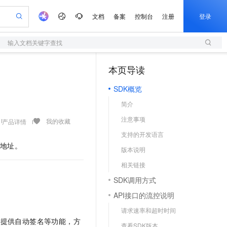
文档
备案
控制台
注册
登录
输入文档关键字查找
验
作计划
器
AI 活动
专业服务
服务伙伴合作计划
开发者社区
加入我们
服务平台百炼
阿里云 OPC 创新助力计划
本页导读
（0）
一站式生成采购清单，支持单品或批量购买
S
io：打造专属 AI 语音助手
S产品伙伴计划（繁花）
峰会
造的大模型服务与应用开发平台
轻量应用服务器
一句话生成原生可编辑精美 PPT 文稿
AI 生产力先锋
Al MaaS 服务伙伴赋能合作
域名
博文
Careers
至高可申请百万元
SDK概览
性可伸缩的云计算服务
开启高性价比 AI 编程新体验
Qwen-Audio-3.0-Realtime 端到端实时语音角色扮演
输入一句话想法, 轻松生成专业的 PPT
先锋实践拓展 AI 生产力的边界
快速构建应用程序和网站，即刻迈出上云第一步
Token 补贴，五大权
计划
海大会
伙伴信用分合作计划
商标
问答
社会招聘
简介
益加速 OPC 成功
S
eek-V4-Pro
数字证书管理服务（原SSL证书）
一键部署幻兽帕鲁游戏服务器
飞天发布时刻
HOT
划
备案
电子书
校园招聘
注意事项
pSeek-V4-Pro
视频创作，一键激活电商全链路生产力
全托管，含MySQL、PostgreSQL、SQL Server、MariaDB多引擎
实现全站HTTPS，呈现可信的WEB访问
一键购买专属联机服务器，轻松开启游戏
所见，即是所愿
我的收藏
产品详情
更多支持
划
公司注册
镜像站
支持的开发语言
视频生成
语音识别与合成
专属 QwenPaw
短信服务
漫剧工坊：一站式动画创作平台
AI 实训营
HOT
地址。
合作伙伴培训与认证
版本说明
划
上云迁移
的智能体编程平台
站生成，高效打造优质广告素材
从聊天伙伴进化为能主动干活的本地数字员工
快速生产连贯的高质量长漫剧
从基础到进阶，Agent 创客手把手教你
国内短信简单易用，安全可靠，秒级触达，全球覆盖200+国家和地区。
e-1.1-T2V
Qwen3-TTS-Flash
lScope
我要反馈
查询合作伙伴
相关链接
畅细腻的高质量视频
离线语音合成大模型，多语言方言自适应，低延迟高稳定
n Alibaba Cloud ISV 合作
代维服务
olarDB
建企业门户网站
大数据开发治理平台 DataWorks
10 分钟搭建微信、支付宝小程序
SDK调用方式
创新加速
ope
登录合作伙伴管理后台
我要建议
站，无忧落地极速上线
以可视化方式快速构建移动和 PC 门户网站
100%兼容MySQL、PostgreSQL，兼容Oracle，支持集中和分布式
高效部署网站，快速应用到小程序
Data Agent 驱动的一站式 Data+AI 开发治理平台
e-1.1-I2V
Cosyvoice-V3-Flash
API接口的流控说明
安全
畅自然，细节丰富
高表现力语音合成大模型，语音克隆听感自然
我要投诉
netes 版 ACK
上云场景组合购
伴
请求速率和超时时间
容器应用的 K8s 服务
漫剧创作，剧本、分镜、视频高效生成
覆盖90%+业务场景，专享组合折扣价
2V
VPN
Fun-ASR
份，提供自动签名等功能，方
查看SDK版本