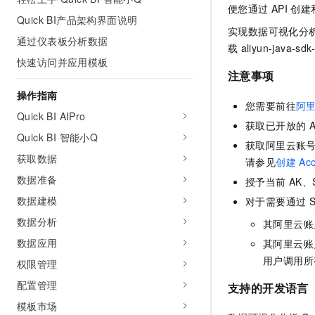
便您通过
API
创建
AI 产品 免费试用
网络
安全
云开发大赛
Quick BI产品架构界面说明
Tableau 订阅
1亿+ 大模型 tokens 和 
实现数据可视化分
通过仪表板分析数据
可观测
入门学习赛
中间件
AI空中课堂在线直播课
载
aliyun-java-sdk
140+云产品 免费试用
大模型服务
快速访问并应用模板
上云与迁云
产品新客免费试用，最长1
数据库
注意事项
生态解决方案
千问AI平台-Token Plan
操作指南
企业出海
大模型ACA认证体验
大数据计算
您需要前往
阿里
助力企业全员 AI 认知与能
Quick BI AIPro
行业生态解决方案
获取已开放的
A
政企业务
媒体服务
千问AI平台-模型体验
Quick BI 智能小Q
开发者生态解决方案
获取阿里云账
在线体验全尺寸、多种模态
获取数据
企业服务与云通信
请参见
创建
Ac
AI 开发和 AI 应用解决
Happy 系列大模型
数据准备
授予当前
AK、
域名与网站
数据建模
对于需要通过
终端用户计算
数据分析
其阿里云账
数据应用
其阿里云账
Serverless
大模型解决方案
用户调用所
权限管理
开发工具
快速部署 Dify，高效搭建 
配置管理
支持的开发语言
迁移与运维管理
模板市场