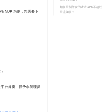
文戏情感细腻自然，动作戏激烈拳拳到肉，实现更强表演能力
支持中英文自由切换，具备更强的噪声鲁棒性
云聚AI 严选权益
SSL 证书
如何限制并发的请求QPS不超过
，一键激活高效办公新体验
精选AI产品，从模型到应用全链提效
ava SDK
为例，您需要下
限流阈值？
堡垒机
AI 用量加速计划
应用
防火墙
、识别商机，让客服更高效、服务更出色。
新老同享，达量后返
千问办公
主机安全
NEW
的智能体编程平台
一站式AI生产力平台
AI 应用及服务市场
伶鹊
企业级人与Agent协作平台，接入和调度多个数字员工
智能客服平台，对话机器人、对话分析、智能外呼
AI 应用
大模型服务平台百炼 - 全妙
大模型
应用创作平台
多模态内容创作工具，已接入 DeepSeek
K：
自然语言处理
数据标注
放平台首页，授予非管理员
机器学习
息提取
与 AI 智能体进行实时音视频通话
从文本、图片、视频中提取结构化的属性信息
构建支持视频理解的 AI 音视频实时通话应用