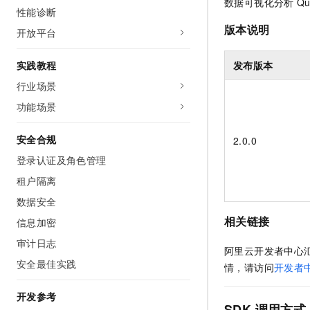
数据可视化分析
Qu
10 分钟在聊天系统中增加
性能诊断
专有云
版本说明
开放平台
发布版本
实践教程
行业场景
功能场景
安全合规
2.0.0
登录认证及角色管理
租户隔离
数据安全
相关链接
信息加密
审计日志
阿里云开发者中心
安全最佳实践
情，请访问
开发者
开发参考
SDK
调用方式