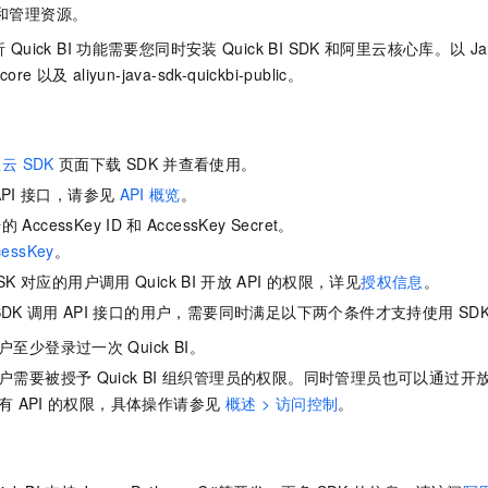
服务生态伙伴
视觉 Coding、空间感知、多模态思考等全面升级
1M上下文，专为长程任务能力而生
云工开物
和管理资源。
企业应用
Night Plan 支持 Qwen 3.8-Max
AI 办公
NEW
Red Hat
30+ 款产品免费体验
夜间 5 折，Qwen/Meoo/TokenPlan 客户专享
AI智能应用
析
Quick BI
功能需要您同时安装
Quick BI SDK
和阿里云核心库。以
J
科研合作
ERP
堂（旗舰版）
SUSE
-core
以及
aliyun-java-sdk-quickbi-public。
智能客服
AI 应用构建
大模型原生
CRM
2个月
自动承接线索
建站小程序
Qoder
大模型服务平台百炼-应用模版
OA 办公系统
HOT
NEW
云 SDK
页面下载
SDK
并查看使用。
面向真实软件
个人版上线、团队版降价；千问3.8-Max首发发尝鲜
丰富多元化的应用模版和解决方案
力提升
财税管理
模板建站
PI
接口，请参见
API
概览
。
万有无界
大模型服务平台百炼-智能体
400电话
定制建站
号的
AccessKey ID
和
AccessKey Secret。
的模型效果
灵活可视化地构建企业级 Agent
cessKey
。
方案
广告营销
模板小程序
秒悟
人工智能平台 PAI
SK
对应的用户调用
Quick BI
开放
API
的权限，详见
授权信息
。
定制小程序
云端极速 AI 
新一代 AI 视频生成模型，深度适配广告营销等场景
AI Native 的算法工程平台，一站式完成建模、训练、推理服务部署
SDK
调用
API
接口的用户，需要同时满足以下两个条件才支持使用
SD
APP 开发
户至少登录过一次
Quick BI。
户需要被授予
Quick BI
组织管理员的权限。同时管理员也可以通过开
建站系统
有
API
的权限，具体操作请参见
概述 > 访问控制
。
AI 应用
10分钟微调：让0.6B模型媲美235B模型
多模态数据信
依托云原生高可用架构,实现Dify私有化部署
用1%尺寸在特定领域达到大模型90%以上效果