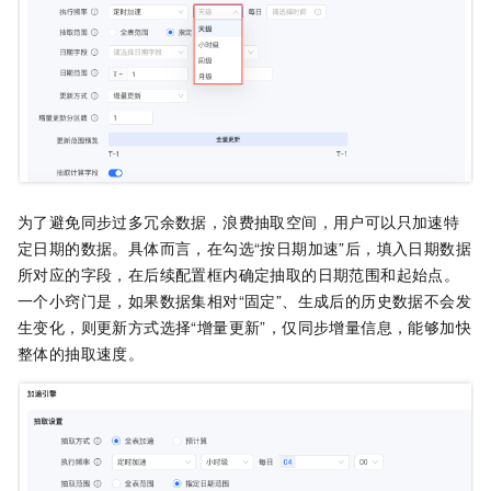
为了避免同步过多冗余数据，浪费抽取空间，用户可以只加速特
定日期的数据。具体而言，在勾选“按日期加速”后，填入日期数据
所对应的字段，在后续配置框内确定抽取的日期范围和起始点。
一个小窍门是，如果数据集相对“固定”、生成后的历史数据不会发
生变化，则更新方式选择“增量更新”，仅同步增量信息，能够加快
整体的抽取速度。