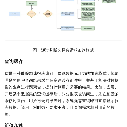
图：通过判断选择合适的加速模式
查询缓存
这是一种能够加速报表访问、降低数据库压力的加速模式，其原
理是将用户查询结果缓存在高速缓存组件中，并基于算法对数据
集的查询进行预聚合，提前计算用户需要的结果。比如，当用户
开启某个数据集的查询缓存后，只要报表被访问过，则在预设的
缓存时间内，用户再访问报表时，系统无需查询即可直接显示报
表数据。适用于对时效性要求不高，且查询需求相对固定的数
据。
维值加速