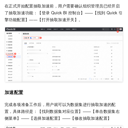
在正式开始配置抽取加速前，用户需要确认组织管理员已经开启
了抽取加速功能：【登录
Quick BI
控制台】——【找到
Quick
引
擎功能配置】——【打开抽取加速开关】。
加速配置
完成各项准备工作后，用户就可以为数据集进行抽取加速的配
置，具体路径是：【找到数据集对应位置】——【单击数据集右
侧菜单】——【选择加速配置】——【修改抽取加速配置】