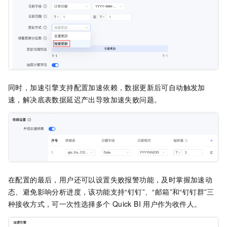
同时，加速引擎支持配置加速依赖，数据更新后可自动触发加
速，解决底表数据延迟产出导致加速失败问题。
在配置的最后，用户还可以设置失败报警功能，及时掌握加速动
态、避免影响分析进度，该功能支持“钉钉”、“邮箱”和“钉钉群”三
种接收方式，可一次性选择多个
Quick BI
用户作为收件人。