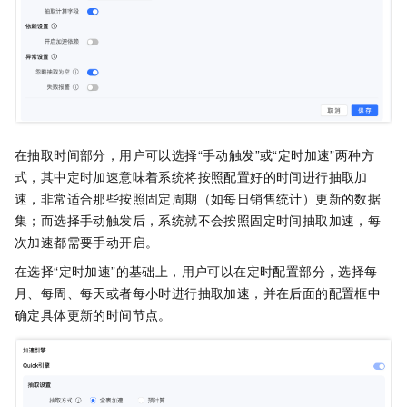
在抽取时间部分，用户可以选择“手动触发”或“定时加速”两种方
式，其中定时加速意味着系统将按照配置好的时间进行抽取加
速，非常适合那些按照固定周期（如每日销售统计）更新的数据
集；而选择手动触发后，系统就不会按照固定时间抽取加速，每
次加速都需要手动开启。
在选择“定时加速”的基础上，用户可以在定时配置部分，选择每
月、每周、每天或者每小时进行抽取加速，并在后面的配置框中
确定具体更新的时间节点。