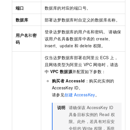
端口
数据库的对应的端口号。
数据库
部署达梦数据库时自定义的数据库名称。
登录达梦数据库的用户名和密码。 请确保
用户名
和
密
该用户名具备数据库中表的
create、
码
insert、update
和
delete
权限。
仅当达梦数据库部署在阿里云
ECS
上，
且网络类型为阿里云
VPC
网络时，请选
中
VPC
数据源
并配置如下参数：
购买者
AccessId
：购买此实例的
AccessKey ID。
请参见
创建
AccessKey
。
说明
请确保该
AccessKey ID
具备目标实例的
Read
权
限。此外，若具有对应安
全组的
Write
权限，系统