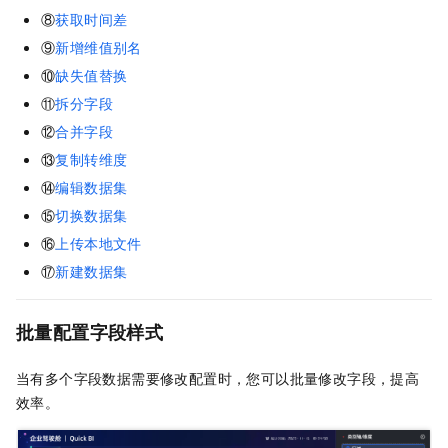
⑧
获取时间差
⑨
新增维值别名
⑩
缺失值替换
⑪
拆分字段
⑫
合并字段
⑬
复制转维度
⑭
编辑数据集
⑮
切换数据集
⑯
上传本地文件
⑰
新建数据集
批量配置字段样式
当有多个字段数据需要修改配置时，您可以批量修改字段，提高
效率。