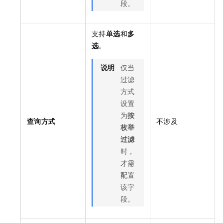
段。
支持
单选
和
多
选
。
说明
仅当
过滤
方式
设置
为
按
查询方式
不涉及
枚举
过滤
时，
才需
配置
该字
段。