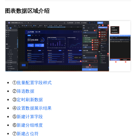
图表数据区域介绍
①
批量配置字段样式
②
筛选数据
③
定时刷新数据
④
设置数据展示结果
⑤
新建计算字段
⑥
新建分组维度
⑦
新建占位符