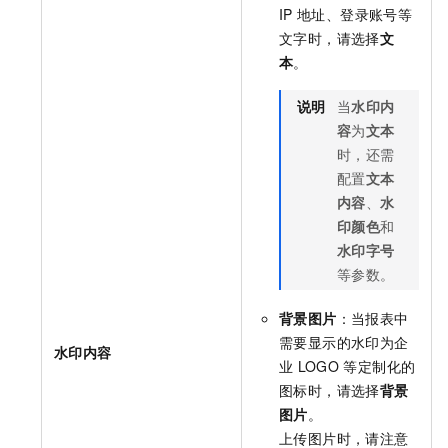
IP
地址、登录账号等
文字时，请选择
文
本
。
说明
当
水印内
容
为
文本
时，还需
配置
文本
内容
、
水
印颜色
和
水印字号
等参数。
背景图片
：当报表中
需要显示的水印为企
水印内容
业
LOGO
等定制化的
图标时，请选择
背景
图片
。
上传图片时，请注意