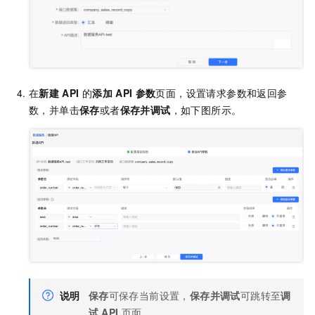
在
新建
API
的
添加
API
参数
页面，设置请求参数和返回参
数，并单击
保存
或者
保存并调试
，如下图所示。
说明
保存
可保存当前设置，
保存并调试
可跳转至
调
试
API
页面。