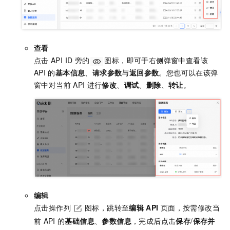
查看
点击
API ID
旁的
图标，即可于右侧弹窗中查看该
API
的
基本信息
、
请求参数
与
返回参数
。您也可以在该弹
窗中对当前
API
进行
修改
、
调试
、
删除
、
转让
。
编辑
点击操作列
图标，跳转至
编辑
API
页面，按需修改当
前
API
的
基础信息
、
参数信息
，完成后点击
保存
/
保存并