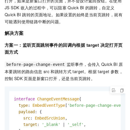
打开，如果是新窗口打开的页面，并不会设计返回按钮。在使用
JS SDK
嵌入的过程中，可以阻塞
Quick BI
的跳转，自定义
Quick BI
跳转的页面地址。如果设置的始终是当前页跳转，就有
可能遇到使用链路中断的问题。
解决方案
方案一：监听页面跳转事件的回调内根据
target
决定打开页
面方式
监听事件，会传入
Quick BI
原
before-page-change-event
本要跳转的路由信息
src
和跳转方式
target。根据
target
参数，
控制
SDK
页面是新窗口打开，还是当前页跳转。
interface
ChangeEventMessage
{

type
: 
EmbedEventType
[
'before-page-change-event'
]
payload
: {

src
: 
EmbedSrcUnion
,

target
: 
'_blank'
 | 
'_self'
,
