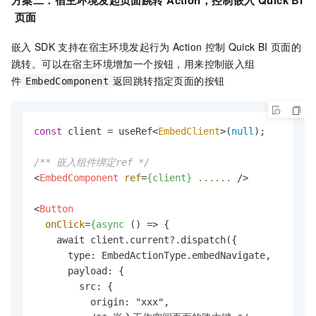
方案二：宿主环境发起页面跳转
Action，控制嵌入
Quick BI
页面
嵌入
SDK
支持在宿主环境发起行为
Action
控制
Quick BI
页面的
跳转。可以在宿主环境增加一个按钮，用来控制嵌入组
件
返回跳转指定页面的按钮
EmbedComponent
const
 client = useRef<
EmbedClient
>(
null
);

/** 嵌入组件绑定ref */
<
EmbedComponent
ref
=
{client}
......
 />
<
Button
onClick
=
{async
 () =>
 {

    await client.current?.dispatch({

      type: EmbedActionType.embedNavigate,

      payload: {

        src: {

          origin: "xxx",
