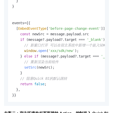
  }

}

events={{

  [
EmbedEventType
[
'before-page-change-event'
]]: 
as
const
 newSrc = message.
payload
.
src
if
 (message?.
payload
?.
target
 === 
'_blank'
) {

// 新窗口打开 可以在宿主系统中新增一个嵌入SDK新窗口路
window
.
open
(
'xxx/sdk/new'
);

    } 
else
if
 (message?.
payload
?.
target
 === 
'_blan
// 重新渲染当前组件
setSrc
(newSrc);

    }

// 阻塞Quick BI的默认跳转      
return
false
;

  },

}}