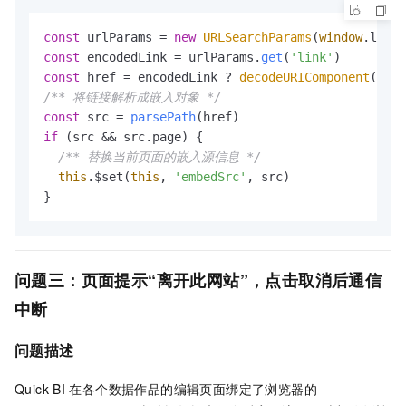
const
 urlParams = 
new
URLSearchParams
(
window
.
locat
const
 encodedLink = urlParams.
get
(
'link'
const
 href = encodedLink ? 
decodeURIComponent
(enco
/** 将链接解析成嵌入对象 */
const
 src = 
parsePath
if
 (src && src.
page
) {

/** 替换当前页面的嵌入源信息 */
this
.$set(
this
, 
'embedSrc'
, src)

}
问题三：页面提示“离开此网站”，点击取消后通信
中断
问题描述
Quick BI
在各个数据作品的编辑页面绑定了浏览器的