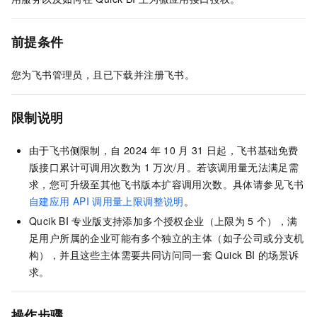
前提条件
您为飞书管理员，且已下载并注册飞书。
限制说明
由于飞书侧限制，自
2024
年
10
月
31
日起，飞书基础免费
版接口累计可调用次数为
1
万次/月。若该调用量无法满足需
求，您可升级至其他飞书版本扩容调用次数。具体请参见飞书
自建应用
API
调用量上限调整说明
。
Qucik BI
专业版支持添加多个授权企业（上限为
5
个），满
足用户所属的企业可能有多个独立的主体（如子公司或分支机
构），并且这些主体需要共同访问同一套
Quick BI
的场景诉
求。
操作步骤